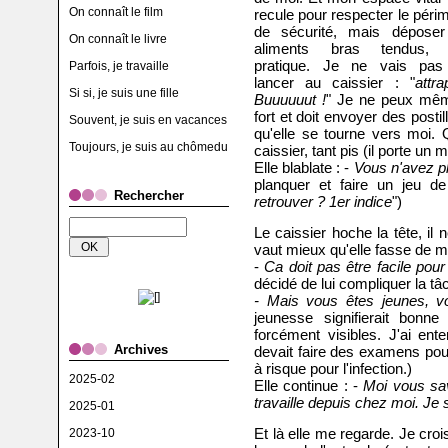
On connaît le film
recule pour respecter le péri
de sécurité, mais déposer
On connaît le livre
aliments bras tendus,
pratique. Je ne vais pas
Parfois, je travaille
lancer au caissier : "
attr
Si si, je suis une fille
Buuuuuut !
" Je ne peux mêm
fort et doit envoyer des posti
Souvent, je suis en vacances
qu'elle se tourne vers moi. 
Toujours, je suis au chômedu
caissier, tant pis (il porte un
Elle blablate : -
Vous n'avez p
planquer et faire un jeu d
Rechercher
retrouver ? 1er indice
")
Le caissier hoche la tête, il 
vaut mieux qu'elle fasse de 
-
Ca doit pas être facile pou
décidé de lui compliquer la tâ
- Mais vous êtes jeunes, v
jeunesse signifierait bonn
forcément visibles. J'ai ente
Archives
devait faire des examens pou
à risque pour l'infection.)
2025-02
Elle continue : -
Moi vous sav
travaille depuis chez moi. Je
2025-01
Et là elle me regarde. Je crois 
2023-10