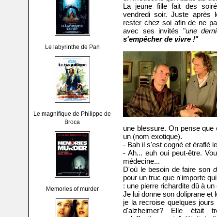
La jeune fille fait des soi
vendredi soir. Juste après l
rester chez soi afin de ne pas
avec ses invités "
une derni
s'empêcher de vivre !
"
Le labyrinthe de Pan
Le magnifique de Philippe de
Broca
une blessure. On pense que 
un (nom exotique).
- Bah il s'est cogné et éraflé l
- Ah... euh oui peut-être. 
médecine...
D'où le besoin de faire son
d
pour un truc que n'importe qu
: une pierre richardite dû à un
Memories of murder
Je lui donne son doliprane et
je la recroise quelques jours 
d'alzheimer? Elle était 