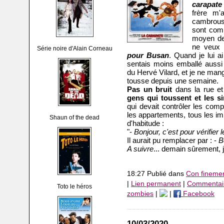
carapate
frère m'
cambrouss
sont comp
moyen de 
ne veux 
Série noire d'Alain Corneau
pour Busan
. Quand je lui ai
sentais moins emballé aussi 
du Hervé Vilard, et je ne mang
tousse depuis une semaine.
Pas un bruit
dans la rue et
gens qui toussent et les 
qui devait contrôler les com
les appartements, tous les i
Shaun of the dead
d'habitude :
"-
Bonjour, c'est pour vérifier 
Il aurait pu remplacer par : -
B
A suivre
... demain sûrement, j
18:27 Publié dans
Con fineme
|
Lien permanent
|
Commentair
Toto le héros
zombies
|
|
Facebook
10/03/2020