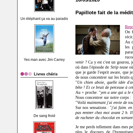
Papillote fait de la médit
Un éléphant ça va au paradis
Repr
On f
récit
Au d
les 
para
raco
Yes man avec Jim Carrey
venir ?
Ca y est c'est un gourou, 
où dans l'épisode de
Strip tease
où
que je garde l'esprit aware, que j
Livres chéris
de nous concentrer sur les bruits q
"
Un chien aboie, quelle idée d'a
bête ! Et ce bruit de perceuse à ce
Au + proche: "
yen a une qui a le n
Nous concentrer sur n
otre corps :
"
Voilà maintenant j'ai envie de to
Sur nos sensations : "
j'ai faim. e
pas rentrer chez moi avant 2 h. Il
De sang froid
de racheter du chocolat en sortant
Je me perds tellement dans mes pe
plus le discours de l'hypnotiseu