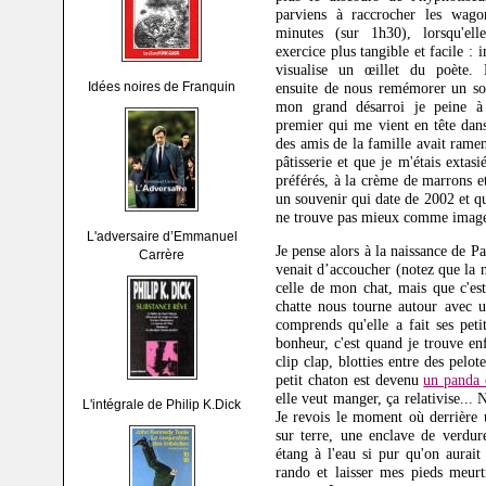
parviens à raccrocher les wag
minutes (sur 1h30), lorsqu'el
exercice plus tangible et facile : 
visualise un œillet du poète.
Idées noires de Franquin
ensuite de nous remémorer un so
mon grand désarroi je peine à
premier qui me vient en tête dan
des amis de la famille avait rame
pâtisserie et que je m'étais extas
préférés, à la crème de marrons e
un souvenir qui date de 2002 et qui
ne trouve pas mieux comme image 
L'adversaire d’Emmanuel
Je pense alors à la naissance de Pa
Carrère
venait d’accoucher (notez que la 
celle de mon chat, mais que c'es
chatte nous tourne autour avec un
comprends qu'elle a fait ses pet
bonheur, c'est quand je trouve en
clip clap, blotties entre des pelot
petit chaton est devenu
un panda 
elle veut manger, ça relativise..
L'intégrale de Philip K.Dick
Je revois le moment où derrière u
sur terre, une enclave de verdure
étang à l'eau si pur qu'on aurait
rando et laisser mes pieds meur