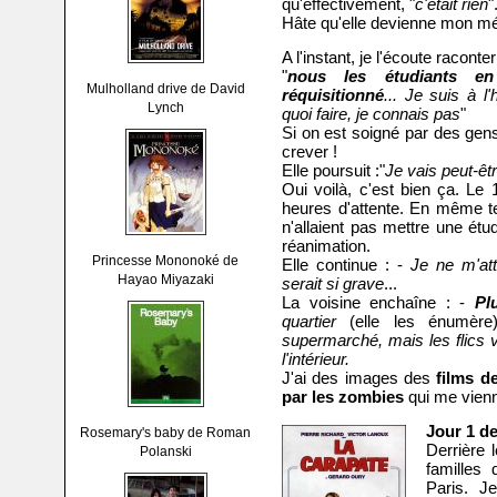
qu'effectivement, "
c'était rien
"
Hâte qu'elle devienne mon méd
A l'instant, je l'écoute raconter
"
nous les étudiants e
Mulholland drive de David
réquisitionné
... Je suis à l
Lynch
quoi faire, je connais pas
"
Si on est soigné par des ge
crever !
Elle poursuit :"
Je vais peut-êt
Oui voilà, c'est bien ça. Le
heures d'attente. En même t
n'allaient pas mettre une ét
réanimation.
Princesse Mononoké de
Elle continue : -
Je ne m'att
Hayao Miyazaki
serait si grave
...
La voisine enchaîne : -
Pl
quartier
(elle les énumèr
supermarché, mais les flics 
l'intérieur.
J'ai des images des
films 
par les zombies
qui me vienn
Jour 1 de
Rosemary's baby de Roman
Derrière 
Polanski
familles 
Paris. J