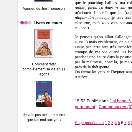
que le punching ball est ma col
ordure, prend ça dans ta sale gu
Vaurien de Jim Thompson
m'adoucir. Il paraît que j'ai "
tro
plupart des gens que je vois sont 
c'est rare, mais vous vous consum
Livres en cours
ça aussi).
Je pensais qu'on allait s'allonge
aussi...) mais visiblement, on n'a 
assise par terre sera très inconf
crampe de ma vie quand les bou
pendant une heure dans la positi
par la maîtresse, donc là, je me c
Comment rater
près de la thérapeute.
complètement sa vie en 11
On ferme les yeux et l'hypnotiseu
leçons
à suivre
15:52 Publié dans
J'ai bobo là
permanent
|
Commentaires (0
Je vais pas me taire parce
que t'as mal aux yeux
Page précédente
1
2
3
4
5
6
7
8