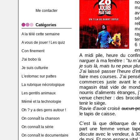
no
ma
Me contacter
av
sé
r
Catégories
mo
ra
A la télé cette semaine
te
A vous de jouer ! Les quiz
6 
en
Con finement
A midi pile, heure du conf
J'ai bobo là
narguer à ma fenêtre : "
tu m'
je suis là, mais tu ne peux plu
Je suis culturée
J'ai laissé passer l'heure d'in
faire mes courses. J'ai pensé
L'estomac sur pattes
commerces juste avant le con
La rubrique nécrologique
magasin était vide de mon
nourris d'aliments étranges, j
Les gentils animaux
venue chercher : des brocoli
Mémé et la technologie
tenir le siège.
Ravie d'avoir croisé
aucun pe
Oh ? y a des gens autour !
le tapis de caisse.
On connaît la chanson
C'est là que débarque de n
On connaît la série
part une femme venue tape
discute avec le vendeur, à 3
On connaît le documentaire
de moi. Et mon espace vital 