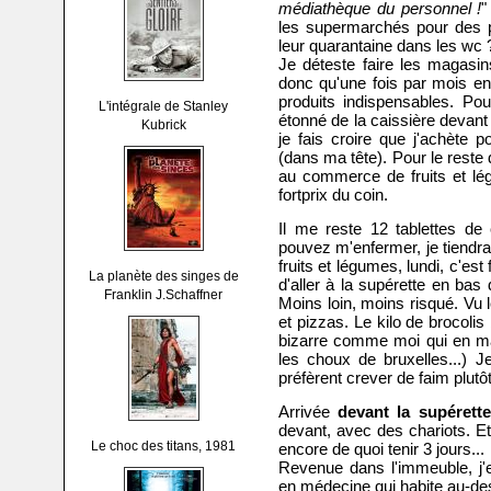
médiathèque du personnel !
"
les supermarchés pour des pâ
leur quarantaine dans les wc 
Je déteste faire les magasin
donc qu'une fois par mois en
produits indispensables. Pou
L'intégrale de Stanley
étonné de la caissière devant 
Kubrick
je fais croire que j'achète p
(dans ma tête). Pour le reste
au commerce de fruits et lég
fortprix du coin.
Il me reste 12 tablettes de 
pouvez m'enfermer, je tiendra
fruits et légumes, lundi, c'est
La planète des singes de
d'aller à la supérette en ba
Franklin J.Schaffner
Moins loin, moins risqué. Vu 
et pizzas. Le kilo de brocoli
bizarre comme moi qui en man
les choux de bruxelles...) J
préfèrent crever de faim plut
Arrivée
devant la supérette
devant, avec des chariots. Et
Le choc des titans, 1981
encore de quoi tenir 3 jours...
Revenue dans l'immeuble, j'e
en médecine qui habite au-de