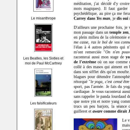
méditation, j'ai décidé d'y croir
mots magiques). Il faut garder l'
psychédélique, au pire ça me fer
Carrey dans
Yes man
, je
dis oui
Le misanthrope
D'ailleurs une prochaine fois, je 
mon passage dans un
temple zen
en plein milieu de la cérémonie e
me casse, ras le bol de vos conne
l'élan à 4 autres pénitents qui n'
m'ont remerciée "
On n'en pouva
raconterai aussi mon stage de
yo
Les Beatles, les Sixties et
de l’extrême
où on sue comme un
moi de Paul McCartney
collé à des masos qui aiment en 
dans son sifflet dès qu'on moufte.
blagues pour détendre l'atmosphèr
rétorqué "
le yoga, c'est censé être
sport, pas l'armée. Je fais du yo
cardiaque. Je vous raconterai aus
sans rappeler le panda lourdaud d
que notre yin et notre yang commu
Les falsificateurs
trucs un peu barjots, la séance d
guilleret et
aware
comme dirait
Le v
mais