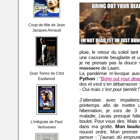
Coup de tête de Jean
Jacques Annaud
pluie, le retour du soleil ta
une casserole beuglante et u
je ne prenais pas la douce 
massacre
de Laam.
La pandémie m'évoque aus
Gran Torino de Clint
Python
: "
Bring out your dea
Eastwood
dos et veut s'en débarrasser :
- Oui mais c'est pour bientôt !
J'attendais avec impatie
printemps afin de mettre
hibernation, je sors de 3 
maladie, j'avais presque hât
boulot. Pour vous dire. Mais v
L'intégrale de Paul
dans ma grotte.
Mon boulot
Verhoeven
nouvel ordre. Mon premier 
penser : "
j'aurais dû emprunt