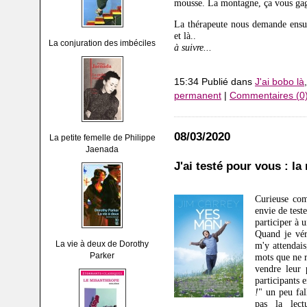
mousse. La montagne, ça vous gagn
La thérapeute nous demande ensu
et là..
La conjuration des imbéciles
à suivre...
15:34 Publié dans
J'ai bobo là
permanent
|
Commentaires (0
08/03/2020
La petite femelle de Philippe
Jaenada
J'ai testé pour vous : la
Curieuse co
envie de test
participer à u
Quand je vér
La vie à deux de Dorothy
m'y attendai
Parker
mots que ne r
vendre leur 
participants 
!
" un peu fal
pas la lect