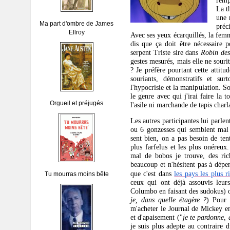
remp
La t
une 
Ma part d'ombre de James
préc
Ellroy
Avec ses yeux écarquillés, la fem
dis que ça doit être nécessaire 
serpent Triste sire dans
Robin des
gestes mesurés, mais elle ne sourit
? Je préfère pourtant cette attit
souriants, démonstratifs et su
l'hypocrisie et la manipulation. 
le genre avec qui j'irai faire la t
Orgueil et préjugés
l'asile ni marchande de tapis charl
Les autres participantes lui parl
ou 6 gonzesses qui semblent mal 
sent bien, on a pas besoin de ten
plus farfelus et les plus onéreux
mal de bobos je trouve, des rich
beaucoup et n'hésitent pas à dépe
que c'est dans
les pays les plus r
Tu mourras moins bête
ceux qui ont déjà assouvis leurs
Columbo en faisant des sudokus) o
je, dans quelle étagère ?
) Pour 
m'acheter le Journal de Mickey en
et d'apaisement ("
je te pardonne, 
je suis plus adepte au contraire 