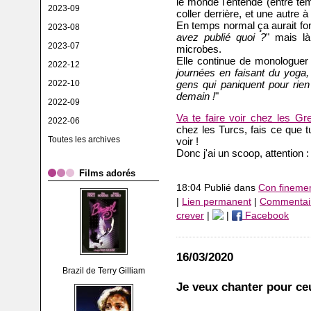
le monde l'entende (entre t
2023-09
coller derrière, et une autre 
En temps normal ça aurait fon
2023-08
avez publié quoi ?
" mais là
2023-07
microbes.
Elle continue de monologuer 
2022-12
journées en faisant du yoga,
2022-10
gens qui paniquent pour rien
demain !
"
2022-09
Va te faire voir chez les Gr
2022-06
chez les Turcs, fais ce que t
Toutes les archives
voir !
Donc j'ai un scoop, attention 
Films adorés
18:04 Publié dans
Con fineme
|
Lien permanent
|
Commentair
crever
|
|
Facebook
16/03/2020
Brazil de Terry Gilliam
Je veux chanter pour ceu