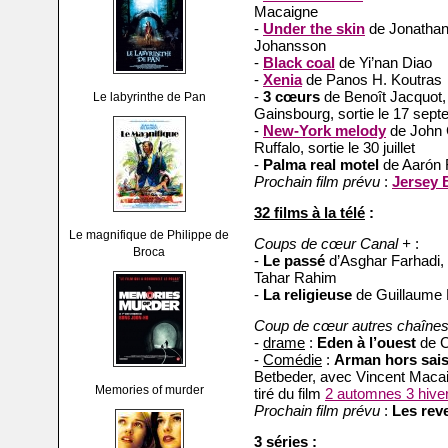
Macaigne
-
Under the skin
de Jonathan 
Johansson
-
Black coal
de Yi’nan Diao
-
Xenia
de Panos H. Koutras
-
3 cœurs
de Benoît Jacquot,
Le labyrinthe de Pan
Gainsbourg, sortie le 17 sep
-
New-York melody
de John C
Ruffalo, sortie le 30 juillet
-
Palma real motel
de Aarón F
Prochain film prévu
:
Jersey 
32 films à la télé
:
Le magnifique de Philippe de
Coups de cœur Canal +
:
Broca
-
Le passé
d’Asghar Farhadi, 
Tahar Rahim
-
La religieuse
de Guillaume 
Coup de cœur autres chaîne
-
drame
:
Eden à l’ouest
de C
-
Comédie
:
Arman hors sai
Betbeder, avec Vincent Maca
Memories of murder
tiré du film
2 automnes 3 hive
Prochain film prévu
:
Les rev
3 séries
: