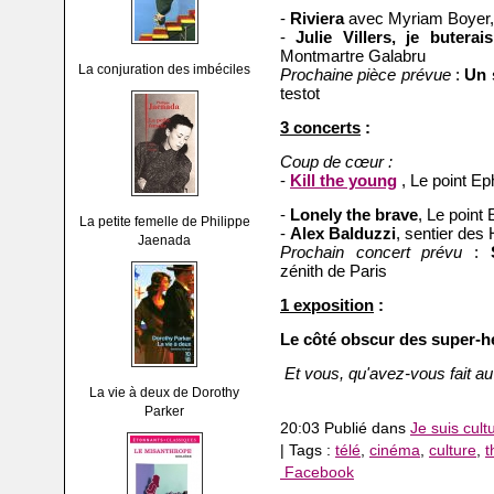
-
Riviera
avec Myriam Boyer, 
-
Julie Villers, je buter
Montmartre Galabru
La conjuration des imbéciles
Prochaine pièce prévue
:
Un 
testot
3 concerts
:
Coup de cœur :
-
Kill the young
, Le point E
-
Lonely the brave
, Le point
La petite femelle de Philippe
-
Alex Balduzzi
, sentier des 
Jaenada
Prochain concert prévu
:
zénith de Paris
1 exposition
:
Le côté obscur des super-h
Et vous, qu'avez-vous fait au
La vie à deux de Dorothy
Parker
20:03 Publié dans
Je suis cult
| Tags :
télé
,
cinéma
,
culture
,
t
Facebook