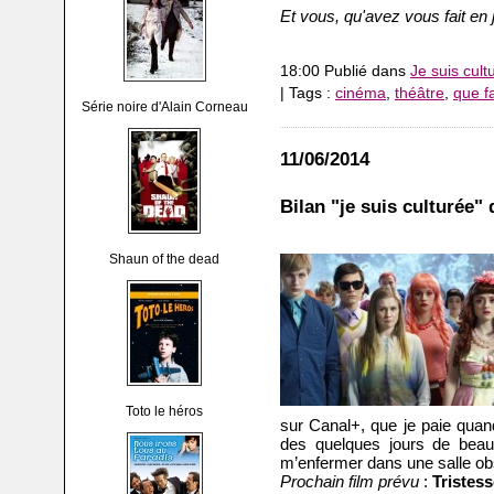
Et vous, qu'avez vous fait en 
18:00 Publié dans
Je suis cult
| Tags :
cinéma
,
théâtre
,
que fa
Série noire d'Alain Corneau
11/06/2014
Bilan "je suis culturée"
Shaun of the dead
Toto le héros
sur Canal+, que je paie quan
des quelques jours de beau 
m’enfermer dans une salle ob
Prochain film prévu
:
Tristess