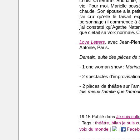
choisi sa femme. Souriante, r
vie. Pour moi, Marielle poss
chaude. Son épouse a la petite
j'ai cru qu'elle le faisait
personnage (il commence à éc
j'ai constaté qu'Agathe Nata
que c'était sa voix normale. C
Love Letters
, avec Jean-Pier
Antoine, Paris.
Demain, suite des pièces de 
- 1 one woman show :
Marina
- 2 spectacles d'improvisation
- 2 pièces de théâtre sur l'am
fais mieux l'amitié que l'amou
19:15 Publié dans
Je suis cult
| Tags :
théâtre
,
bilan je suis c
voix du monde
|
|
Faceb