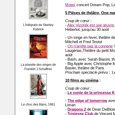
Motel
, concert Dream Pop, L
5 Pièces de théâtre, One m
Coup de cœur :
-
Alex Vizorek est une œuvre 
L'intégrale de Stanley
Hébertot, jusqu’au 30 août
Kubrick
- Un singe en hiver, théâtre 
Mitchell et Fred Testot
-
On n’arrête pas la connerie
!
Laugérias,Théâtre du petit Mo
août
- Bash, avec Sarah Biasini, t
- Big Apple avec Christophe 
La planète des singes de
Basler, théâtre de Paris
Franklin J.Schaffner
Prochain spectacle prévu
: Le
10 films au cinéma
:
Coup de cœur :
-
Le conte de la princesse 
-
The edge of tomorrow
avec
Le choc des titans, 1981
Liman
-
Dragons 2
de Dean DeBloi
-
Tristesse Club
de Vincent M