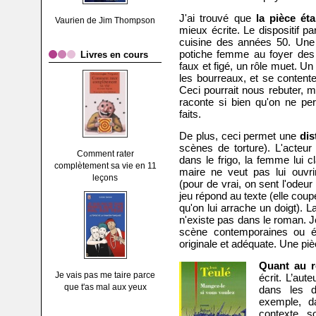
J'ai trouvé que
la pièce ét
Vaurien de Jim Thompson
mieux écrite. Le dispositif 
cuisine des années 50. Une 
potiche femme au foyer des p
Livres en cours
faux et figé, un rôle muet. Un
les bourreaux, et se content
Ceci pourrait nous rebuter, ma
raconte si bien qu'on ne per
faits.
De plus, ceci permet une
dis
scènes de torture). L'acteur
Comment rater
dans le frigo, la femme lui c
complètement sa vie en 11
maire ne veut pas lui ouvrir
leçons
(pour de vrai, on sent l'odeur
jeu répond au texte (elle coup
qu'on lui arrache un doigt). L
n'existe pas dans le roman. 
scène contemporaines ou ét
originale et adéquate. Une p
Quant au 
Je vais pas me taire parce
écrit. L’aut
que t'as mal aux yeux
dans les d
exemple, da
contexte so