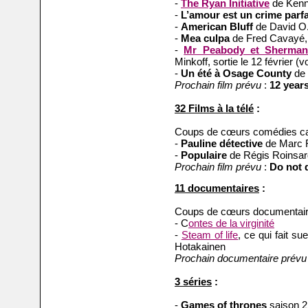
-
The Ryan Initiative
de Kenne
-
L’amour est un crime parfa
-
American Bluff
de David O. 
-
Mea culpa
de Fred Cavayé, s
-
Mr Peabody et Sherma
Minkoff, sortie le 12 février (vo
-
Un été à Osage County
de 
Prochain film prévu
:
12 years
32 Films à la télé
:
Coups de cœurs comédies ca
-
Pauline détective
de Marc F
-
Populaire
de Régis Roinsar
Prochain film prévu
:
Do not 
11 documentaires
:
Coups de cœurs documentair
- C
ontes de la virginité
-
Steam of life
, ce qui fait s
Hotakainen
Prochain documentaire prévu
3 séries
:
-
Games of thrones
saison 2