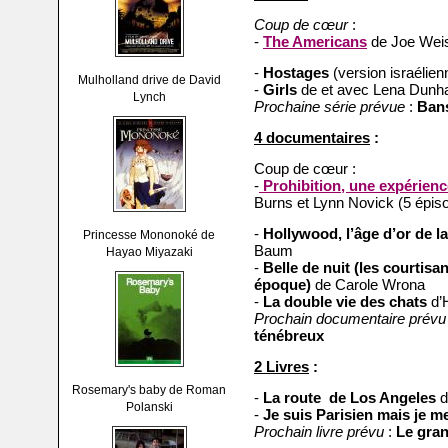
Coup de cœur
:
-
The Americans
de Joe Weis
-
Hostages
(version israélien
Mulholland drive de David
-
Girls
de et avec Lena Dun
Lynch
Prochaine série prévue
:
Ban
4 documentaires
:
Coup de cœur :
-
Prohibition, une expérien
Burns et Lynn Novick (5 épis
-
Hollywood, l’âge d’or de l
Princesse Mononoké de
Baum
Hayao Miyazaki
-
Belle de nuit (les courtisan
époque)
de Carole Wrona
-
La double vie des chats
d’
Prochain documentaire prévu
ténébreux
2 Livres
:
Rosemary's baby de Roman
-
La route de Los Angeles
d
Polanski
-
Je suis Parisien mais je m
Prochain livre prévu
:
Le gran