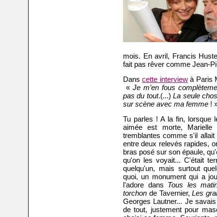
mois. En avril, Francis Hust
fait pas rêver comme Jean-Pie
Dans
cette interview
à Paris M
«
Je m’en fous complètemen
pas du tout
.(...)
La seule chose
sur scène avec ma femme
! 
Tu parles ! A la fin, lorsque 
aimée est morte, Marielle 
tremblantes comme s'il allait 
entre deux relevés rapides, on
bras posé sur son épaule, qu'el
qu'on les voyait... C'était t
quelqu'un, mais surtout que
quoi, un monument qui a jou
l'adore dans
Tous les mat
torchon
de Tavernier,
Les gr
Georges Lautner... Je savais 
de tout, justement pour masqu