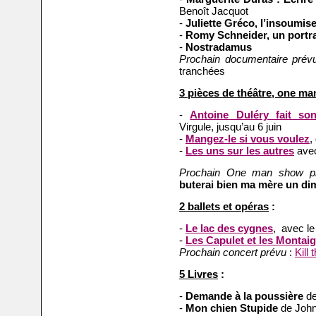
Benoît Jacquot
-
Juliette Gréco, l’insoumis
-
Romy Schneider, un portrai
-
Nostradamus
Prochain documentaire prév
tranchées
3 pièces de théâtre, one m
-
Antoine Duléry fait so
Virgule, jusqu’au 6 juin
-
Mangez-le si vous voulez
,
-
Les uns sur les autres
ave
Prochain One man show p
buterai bien ma mère un d
2 ballets et opéras
:
-
Le lac des cygnes
, avec le
-
Les Capulet et les Montai
Prochain concert prévu
:
Kill
5 Livres
:
-
Demande à la poussière
de
-
Mon chien Stupide
de Joh