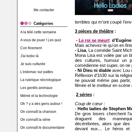
Me contacter
terribles qui m’ont coupé l’envi
Catégories
3 pièces de théâtre
:
A la télé cette semaine
-
Le roi se meurt
d’Eugène 
A vous de jouer ! Les quiz
Mais achevez-le qu'on en finiss
Con finement
- Lisa
, La comédie Saint Mich
Mona Lisa est volée par un bl
J'ai bobo là
des cultures, humour un pe
Je suis culturée
comédienne est super, on ne p
- Ni Dieu ni diable
avec Lou d
L'estomac sur pattes
Réflexion d’1h30 sur la religi
La rubrique nécrologique
ne pouvait même pas partir, l
filmée et le metteur en scèn
Les gentils animaux
2 séries
:
Mémé et la technologie
Coup de cœur :
Oh ? y a des gens autour !
-
Hello ladies de Stephen M
On connaît la chanson
De gros losers cherchent l’
draguent des mannequi
On connaît la série
décérébrées, alors que des 
On connaît le documentaire
devant eux… Le héros et 