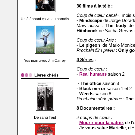
30 films à la télé
:
Coup de cœur canal+
, mois s
Un éléphant ça va au paradis
-
Mindscape
de Jorge Dorad
Mais aussi
:
The body
de 
Hitchcock
de Sacha Gervasi
Coup de cœur Arte
:
-
Le pigeon
de Mario Monicel
Prochain film prévu
:
Only go
4 Séries
:
Yes man avec Jim Carrey
Coup de cœur
:
-
Real humans
saison 2
Livres chéris
-
The office
saison 9
-
Black mirror
saison 1 et 2
-
Weeds
saison 8
Prochaine série prévue
:
The
8 Documentaires
:
2 coups de cœur :
De sang froid
-
Mourir pour la patrie
, de l
-
Je vous salue Marielle
, d’