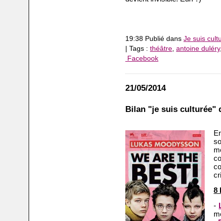
19:38 Publié dans
Je suis cult
| Tags :
théâtre
,
antoine duléry
Facebook
21/05/2014
Bilan "je suis culturée" d
En
so
m
c
co
cr
8 
-
me