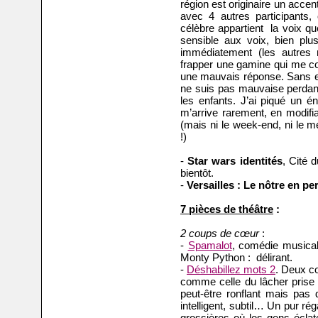
région est originaire un accen
avec 4 autres participants, 
célèbre appartient la voix que
sensible aux voix, bien pl
immédiatement (les autres 
frapper une gamine qui me co
une mauvais réponse. Sans elle
ne suis pas mauvaise perdant
les enfants. J’ai piqué un 
m’arrive rarement, en modifi
(mais ni le week-end, ni le m
!)
-
Star wars identités
, Cité d
bientôt.
-
Versailles : Le nôtre en pe
7 pièces de théâtre
:
2 coups de cœur
:
-
Spamalot
, comédie musical
Monty Python : délirant.
-
Déshabillez mots 2
. Deux c
comme celle du lâcher prise e
peut-être ronflant mais pas d
intelligent, subtil… Un pur 
grossières où les gens éclat