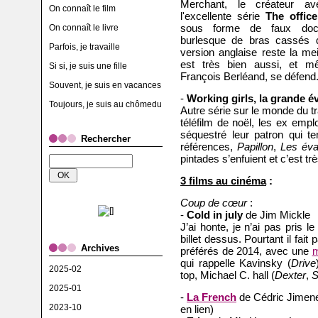
Merchant, le créateur a
On connaît le film
l'excellente série
The office
sous forme de faux docu
On connaît le livre
burlesque de bras cassés d
Parfois, je travaille
version anglaise reste la mei
est très bien aussi, et m
Si si, je suis une fille
François Berléand, se défend
Souvent, je suis en vacances
-
Working girls, la grande é
Toujours, je suis au chômedu
Autre série sur le monde du 
téléfilm de noël, les ex emp
séquestré leur patron qui ten
Rechercher
références,
Papillon
,
Les éva
pintades s’enfuient et c’est tr
3 films au cinéma
:
Coup de cœur
:
-
Cold in july
de Jim Mickle
J’ai honte, je n’ai pas pris l
billet dessus. Pourtant il fait
Archives
préférés de 2014, avec une
m
qui rappelle Kavinsky (
Drive
2025-02
top, Michael C. hall (
Dexter
,
S
2025-01
-
La French
de Cédric Jimenez
2023-10
en lien)