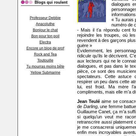
Blogs qui roulent
dialogues e
personnage
informations
Professeur Debbie
« Tu aurais 
Anacoluthe
numéro de c
- Mais il t’a répondu cent fo
Bonjour le chat
rejoindre les troupes, où le
Bon pour ton poil
revendent à des garçons plus a
Electra
guère »
Encore un blog de prof
Evidemment, les personnage
Rock and Tea
ridicule qu’ils le décrivent. C
Toutouille
aux lecteurs qui ne le connai
dialogues, et pas dans le te
Tu mourras moins bête
pièce, ce sont des musiciens
Yellow Submarine
spectateurs. Cette astuce
respirer un peu dans cette at
lui, est froid. Ma mère l’
compliments, mais elle m’a dit 
Jean Teulé
aime se consacre
de
Darling
, une femme battue 
Guillaume Canet, ça m’a suffi)
si quelqu’un veut me racont
retranscrire aussi platement q
je me consacrerai uniquement
enfin mes incroyables aventu