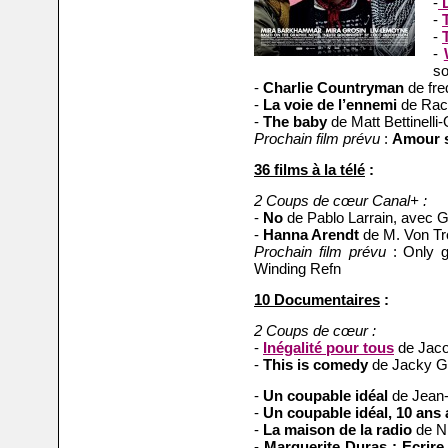
-
D
-
-
-
so
-
Charlie Countryman
de fre
-
La voie de l’ennemi
de Rac
-
The baby
de Matt Bettinelli-O
Prochain film prévu
:
Amour s
36 films à la télé
:
2 Coups de cœur Canal+ :
-
No
de Pablo Larrain, avec G
-
Hanna Arendt
de M. Von Tr
Prochain film prévu
: Only g
Winding Refn
10 Documentaires
:
2 Coups de cœur :
-
Inégalité pour tous
de Jaco
-
This is comedy
de Jacky G
-
Un coupable idéal
de Jean-
-
Un coupable idéal, 10 ans
-
La maison de la radio
de Ni
-
Marguerite Duras : Ecrire