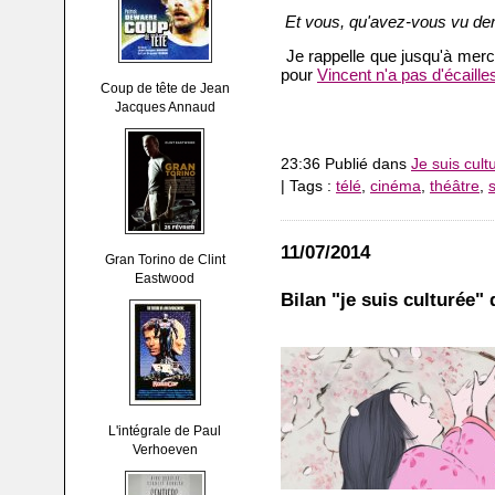
Et vous, qu'avez-vous vu de
Je rappelle que jusqu'à merc
pour
Vincent n'a pas d'écaille
Coup de tête de Jean
Jacques Annaud
23:36 Publié dans
Je suis cult
| Tags :
télé
,
cinéma
,
théâtre
,
s
11/07/2014
Gran Torino de Clint
Eastwood
Bilan "je suis culturée" 
L'intégrale de Paul
Verhoeven