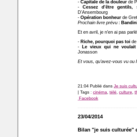
-
Capitale de la douleur
de P
-
Cessez d'être gentils, 
D'Ansembourg
-
Opération bonheur
de Gre
Prochain livre prévu
:
Bandin
Et en avril, je n’en ai pas parlé
-
Riche, pourquoi pas toi
de
-
Le vieux qui ne voulait 
Jonasson
Et vous, qu’avez-vous vu ou 
21:04 Publié dans
Je suis cult
| Tags :
cinéma
,
télé
,
culture
,
t
Facebook
23/04/2014
Bilan "je suis culturée" 