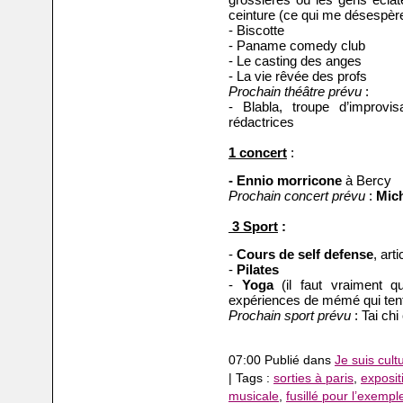
ceinture (ce qui me désespèr
- Biscotte
- Paname comedy club
- Le casting des anges
- La vie rêvée des profs
Prochain théâtre prévu
:
- Blabla, troupe d’improvi
rédactrices
1 concert
:
- Ennio morricone
à Bercy
Prochain concert prévu
:
Mic
3 Sport
:
-
Cours de self defense
, art
-
Pilates
-
Yoga
(il faut vraiment 
expériences de mémé qui ten
Prochain sport prévu
: Tai ch
07:00 Publié dans
Je suis cult
| Tags :
sorties à paris
,
exposit
musicale
,
fusillé pour l’exempl