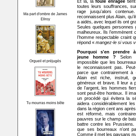
Et là, la
foule enragée
tient
toutes leurs souffrances, su
rage jusqu'alors contenue.
Ma part d'ombre de James
reconnaissent plus Alain, qu'i
Ellroy
a aidés, avec lequel ils ont gr
Seules quelques personnes ga
malheureux. Ils l’emmènent che
l'homme respectable craint q
répond «
mangez-le si vous v
Pourquoi s'en prendre 
jeune homme ?
Selon m
Orgueil et préjugés
impossible que les bourreau
le reconnaissent pas. Peut-
parce que contrairement à 
Alain est riche, instruit, ge
généreux et brave. Il leur a 
de l'argent, les hommes fier
sont peut-être honteux. Il im
un procédé qui évitera la s
Tu mourras moins bête
aidera considérablement les 
dans la région cent ans après.
est réformé, mais contrair
pauvres sur le champ de batail
battre contre les Prussiens.
que ses bourreaux n'ont pas
Comme il met les paysans mal 