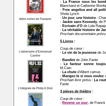
-
La France sous les bom
Blanchard et Catherine Monfa
-
Free angelica and all poli
Shola Lynch
-
Un jour, une histoire
: Char
Idées noires de Franquin
-
Jackie sans Kennedy
, de 
-
Ecrivain d’O
de Lola Rapap
-
La véritable histoire de 
Prochain documentaire prévu
5 Livres
:
Coup de cœur :
L'adversaire d’Emmanuel
-
Le vin de la jeunesse
de Jo
Carrère
-
Bandini
de John Fante
-
Le facteur sonne toujo
M.Cain
-
La chute
d’Albert camus
-
Mangez-le si vous voulez
d
Prochain livre prévu
:
La rou
Fante
L'intégrale de Philip K.Dick
3 pièces de théâtre
:
Coup de cœur :
-
Revenir un jour
, de Franck