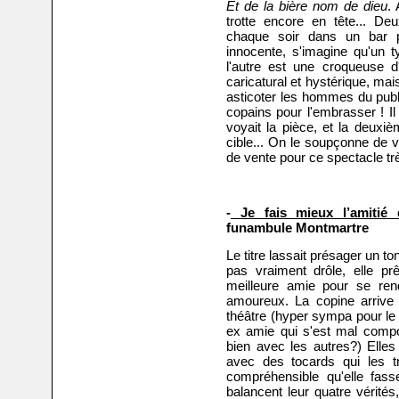
Et de la bière nom de dieu
.
trotte encore en tête... D
chaque soir dans un bar p
innocente, s'imagine qu'un t
l'autre est une croqueuse 
caricatural et hystérique, mai
asticoter les hommes du publ
copains pour l'embrasser ! Il e
voyait la pièce, et la deuxiè
cible... On le soupçonne de 
de vente pour ce spectacle trè
-
Je fais mieux l’amitié 
funambule Montmartre
Le titre lassait présager un t
pas vraiment drôle, elle prê
meilleure amie pour se ren
amoureux. La copine arrive
théâtre (hyper sympa pour le 
ex amie qui s'est mal compo
bien avec les autres?) Elles 
avec des tocards qui les tr
compréhensible qu'elle fas
balancent leur quatre vérités,