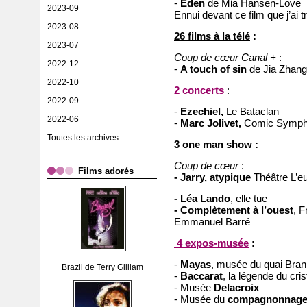
-
Eden
de Mia Hansen-Love
2023-09
Ennui devant ce film que j’ai
2023-08
26 films à la télé
:
2023-07
Coup de cœur Canal +
:
2022-12
-
A touch of sin
de Jia Zhan
2022-10
2
concerts
:
2022-09
-
Ezechiel,
Le Bataclan
2022-06
-
Marc Jolivet,
Comic Symph
Toutes les archives
3 one man show
:
Coup de cœur
:
Films adorés
- Jarry, atypique
Théâtre L’eu
- Léa Lando
, elle tue
- Complètement à l’ouest
, F
Emmanuel Barré
4 expos-musée
:
-
Mayas
, musée du quai Bran
Brazil de Terry Gilliam
-
Baccarat
, la légende du cris
- Musée
Delacroix
- Musée du
compagnonnag