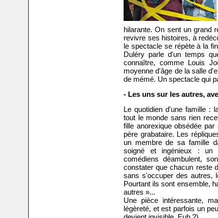
hilarante. On sent un grand 
revivre ses histoires, à redéc
le spectacle se répète à la fi
Duléry parle d'un temps q
connaître, comme Louis Jou
moyenne d'âge de la salle d'
de mémé. Un spectacle qui p
- Les uns sur les autres, av
Le quotidien d'une famille : 
tout le monde sans rien recev
fille anorexique obsédée par s
père grabataire. Les répliqu
un membre de sa famille da
soigné et ingénieux : un a
comédiens déambulent, sont
constater que chacun reste 
sans s'occuper des autres, 
Pourtant ils sont ensemble, ha
autres »...
Une pièce intéressante, m
légèreté, et est parfois un peu 
devient invisible. Euh ?)