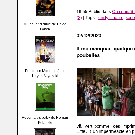
18:55 Publié dans
On connaît l
(2)
| Tags :
emily in paris
,
série
Mulholland drive de David
Lynch
02/12/2020
Il me manquait quelque 
poubelles
Princesse Mononoké de
Hayao Miyazaki
Rosemary's baby de Roman
Polanski
vif, vert pomme, des imprim
Eiffel...) un imperméable en p