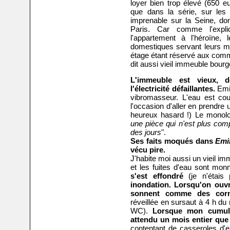
loyer bien trop élevé (650 
que dans la série, sur les 
imprenable sur la Seine, don
Paris. Car comme l'expliqu
l'appartement à l'héroïne, 
domestiques servant leurs m
étage étant réservé aux comm
dit aussi vieil immeuble bourge
L'immeuble est vieux, d
l'électricité défaillantes.
Emil
vibromasseur. L'eau est co
l'occasion d'aller en prendre
heureux hasard !) Le monolo
une pièce qui n'est plus compa
des jours
".
Ses faits moqués dans
Emil
vécu pire.
J'habite moi aussi un vieil 
et les fuites d'eau sont mon
s'est effondré
(je n'étais
inondation. Lorsqu'on ouvr
sonnent comme des cor
réveillée en sursaut à 4 h du 
WC).
Lorsque mon cumulus
attendu un mois entier que
contentant de casseroles d'e