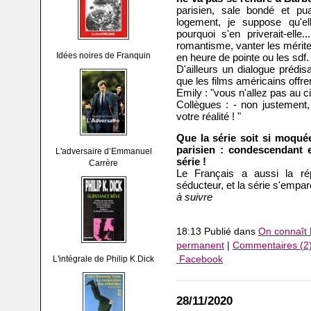
parisien, sale bondé et pu
logement, je suppose qu'el
pourquoi s'en priverait-ell
romantisme, vanter les mérites
Idées noires de Franquin
en heure de pointe ou les sdf.
D'ailleurs un dialogue prédi
que les films américains offre
Emily : "vous n'allez pas au 
Collègues : - non justement
votre réalité ! "
Que la série soit si moqué
parisien : condescendant e
L'adversaire d’Emmanuel
série !
Carrère
Le Français a aussi la rép
séducteur, et la série s'empare
à suivre
18:13 Publié dans
On connaît l
permanent
|
Commentaires (2
L'intégrale de Philip K.Dick
Facebook
28/11/2020