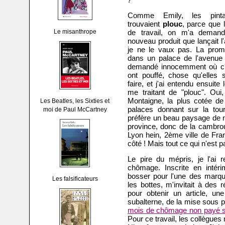
Comme Emily, les pint
trouvaient
plouc
, parce que 
Le misanthrope
de travail, on m'a deman
nouveau produit que lançait l
je ne le vaux pas. La promo
dans un palace de l'avenue M
demandé innocemment où c'é
ont pouffé, chose qu'elles 
faire, et j'ai entendu ensuit
me traitant de "plouc". Oui
Montaigne, la plus cotée de
Les Beatles, les Sixties et
palaces donnant sur la tour
moi de Paul McCartney
préfère un beau paysage de n
province, donc de la cambrou
Lyon hein, 2ème ville de Fra
côté ! Mais tout ce qui n'est p
Le pire du mépris, je l'ai
chômage. Inscrite en intér
bosser pour l'une des marques
Les falsificateurs
les bottes, m'invitait à des
pour obtenir un article, une
subalterne, de la mise sous pl
mois de chômage non payé sui
Pour ce travail, les collègues