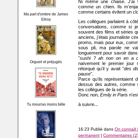
Ni même une chaise. J'ai tr
comme un chien. Ils m'enja
comme certains évitent un clo
Ma part d'ombre de James
Ellroy
Les collègues parlaient à côt
conversations, comme si je 
souvent des films et séries qu
anciens, j'étais journaliste c
promo, mais pour eux, comme
sous pli, ma parole ne vala
longuement pour savoir dans q
"
sushi ? ah non on en a dé
Orgueil et préjugés
naïvement le premier jour 
rétorqué qu'il y avait "
des di
pause
".
Parce qu'ils représentaient 
dessus des autres, comme si
les collègues de la série.
Donc non,
Emily in Paris
n'est
à suivre...
Tu mourras moins bête
16:23 Publié dans
On connaît l
permanent
|
Commentaires (2