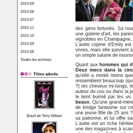
2023-09
2023-08
2023-07
2022-12
des gens fortunés. Sa no
une galerie d'art, les pare
2022-10
vignobles en Champagne..
2022-09
L'autre copine d'Emily est
vivres, mais elle parvient
2022-06
un simple salaire de nouno
Toutes les archives
Quant aux
hommes qui dr
Deux mecs dans la cinq
Films adorés
qu'elle a moitié moins que
ressemblent beaucoup (qui 
?) les cheveux mi-longs, l
autour du cou ou dans la p
le teint buriné par les uv.
beaux
. Qu'une grand-mèr
de bridge fantasme sur c
une jeune fille de 25 ans ?
Brazil de Terry Gilliam
sa patronne, et lui offre 
L'autre est un riche hériti
une des magazines à scand