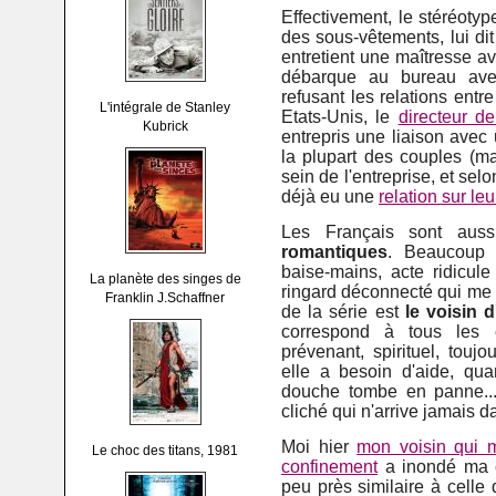
Effectivement, le stéréotype
des sous-vêtements, lui di
entretient une maîtresse a
débarque au bureau avec
refusant les relations entr
L'intégrale de Stanley
Etats-Unis, le
directeur 
Kubrick
entrepris une liaison avec
la plupart des couples (ma
sein de l'entreprise, et sel
déjà eu une
relation sur leu
Les Français sont aus
romantiques
. Beaucoup 
baise-mains, acte ridicul
La planète des singes de
ringard déconnecté qui me l
Franklin J.Schaffner
de la série est
le voisin d
correspond à tous les 
prévenant, spirituel, tou
elle a besoin d'aide, qua
douche tombe en panne... 
cliché qui n'arrive jamais da
Moi hier
mon voisin qui 
Le choc des titans, 1981
confinement
a inondé ma c
peu près similaire à celle