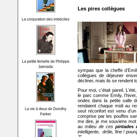
Les pires collègues
La conjuration des imbéciles
La petite femelle de Philippe
Jaenada
sympas que la cheffe d'Emily
collègues de déjeuner ense
décliner, mais ils se rendent 
Pour moi, c'était pareil. L'é
le parc comme Emily, l'hiver
ondes dans la petite salle
rendaient chaque midi au re
La vie à deux de Dorothy
seul réconfort est venu d'u
Parker
comprise par les pouffes san
me dire, je me souviens mot 
au milieu de ces
pintades 
intelligente, drôle, fine ! pou
?
"