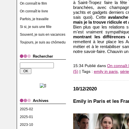
à Saint-Tropez faire la fête
On connaît le film
branchées, avec champagne 
On connaît le livre
yachts et gadgets derniers cr
sais quoi). Cette
avalanche 
Parfois, je travaille
mais je la trouve ridicule et
Bien plus que les relations 
Si si, je suis une fille
m'est vraiment sympathiq
Souvent, je suis en vacances
montrant les différences 
remettent à leur place les A
Toujours, je suis au chômedu
métier et à le rentabiliser s
notre savoir-faire. Chauvin un 
Rechercher
15:34 Publié dans
On connaît l
(5)
| Tags :
emily in paris
,
séri
10/12/2020
Emily in Paris et les Fr
Archives
2025-02
2025-01
2023-10