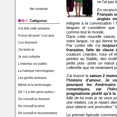
ne l'ai pas 
Me contacter
En revanche
Français so
anglais en
Catégories
intégrée à la conversation !
langues et considérer que l
A la télé cette semaine
comme tout le monde.
A vous de jouer ! Les quiz
Dans cette nouvelle saison, l
notre langue, ce qui donne l
Con finement
Par contre elle n'a
toujour
française, faite de classe 
J'ai bobo là
couleurs criardes, rose vif 
Je suis culturée
peintes au Stabilo, des motif
petits pois- porte un nœud 
L'estomac sur pattes
collerette que ne renieraient 
La rubrique nécrologique
J'ai trouvé la
saison 2 moins
Les gentils animaux
l'histoire d'amour
.
Je co
pourquoi les Américains
Mémé et la technologie
romantiques, car l'hé
Oh ? y a des gens autour !
pragmatisme plutôt qu'à la
folle de toi mais je ne veux 
On connaît la chanson
une relation, car je repars d
On connaît la série
pour obtenir une promotion.
" 
On connaît le documentaire
Le premier épisode commença