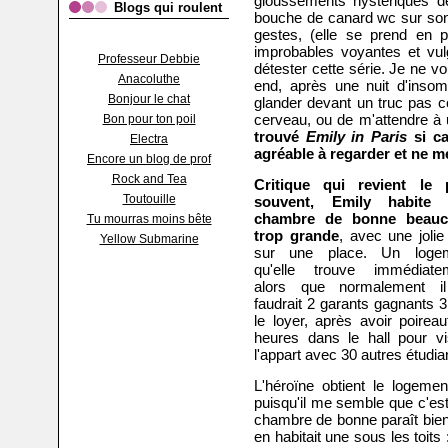
gloussements hystériques 
Blogs qui roulent
bouche de canard wc sur son 
gestes, (elle se prend en 
improbables voyantes et vulga
Professeur Debbie
détester cette série. Je ne v
Anacoluthe
end, après une nuit d'insomn
Bonjour le chat
glander devant un truc pas co
cerveau, ou de m'attendre à 
Bon pour ton poil
trouvé
Emily in Paris
si ca
Electra
agréable à regarder et ne m
Encore un blog de prof
Rock and Tea
Critique qui revient le 
Toutouille
souvent, Emily habite
chambre de bonne beau
Tu mourras moins bête
trop grande
, avec une jolie
Yellow Submarine
sur une place. Un loge
qu'elle trouve immédiate
alors que normalement il
faudrait 2 garants gagnants 3
le loyer, après avoir poirea
heures dans le hall pour vis
l'appart avec 30 autres étudia
L'héroïne obtient le logeme
puisqu'il me semble que c'est
chambre de bonne paraît bien
en habitait une sous les toits