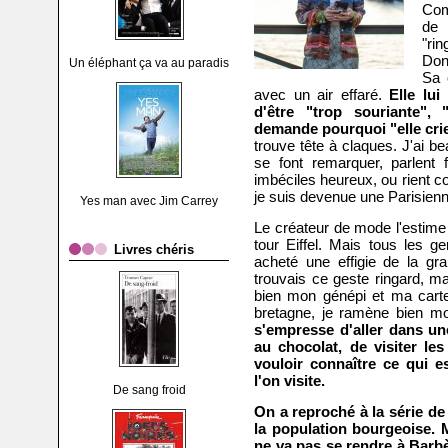
Com
de 
"rin
Don
Un éléphant ça va au paradis
Sa 
avec un air effaré.
Elle lui
d'être "trop souriante", 
demande pourquoi "elle crie
trouve tête à claques. J'ai b
se font remarquer, parlent
imbéciles heureux, ou rient c
je suis devenue une Parisien
Yes man avec Jim Carrey
Le créateur de mode l'estime 
tour Eiffel. Mais tous les g
Livres chéris
acheté une effigie de la g
trouvais ce geste ringard, ma
bien mon génépi et ma cart
bretagne, je ramène bien m
s'empresse d'aller dans un
au chocolat, de visiter le
vouloir connaître ce qui e
l'on visite.
De sang froid
On a reproché à la série de
la population bourgeoise. 
ne va pas se rendre à Barb