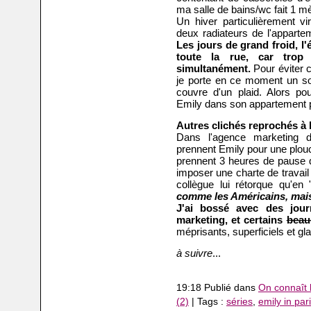
ma salle de bains/wc fait 1 mè
Un hiver particulièrement vir
deux radiateurs de l'appartem
Les jours de grand froid, l
toute la rue, car tro
simultanément.
Pour éviter 
je porte en ce moment un sou
couvre d'un plaid. Alors p
Emily dans son appartement pa
Autres clichés reprochés à l
Dans l'agence marketing 
prennent Emily pour une plou
prennent 3 heures de pause d
imposer une charte de travail
collègue lui rétorque qu'en 
comme les Américains, mais 
J'ai bossé avec des jou
marketing, et certains
beau
méprisants, superficiels et g
à suivre
...
19:18 Publié dans
On connaît l
(2)
| Tags :
séries
,
emily in par