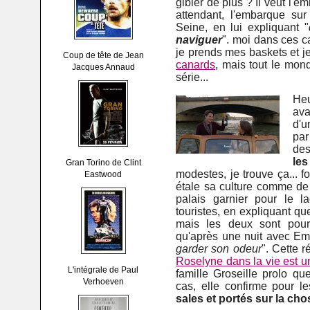
gibier de plus ? Il veut l'
attendant, l'embarque su
Seine, en lui expliquant "
naviguer
". moi dans ces c
je prends mes baskets et j
Coup de tête de Jean
canards
, mais tout le mon
Jacques Annaud
série...
He
ava
d'u
par
des
les
Gran Torino de Clint
modestes, je trouve ça... f
Eastwood
étale sa culture comme de l
palais garnier pour le l
touristes, en expliquant q
mais les deux sont pour
qu'après une nuit avec Emil
garder son odeur
". Cette 
Roselyne dans la vie est un
L'intégrale de Paul
famille Groseille prolo q
Verhoeven
cas, elle confirme pour l
sales et portés sur la cho