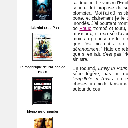
sa douche. Le voisin d'Emily
sourire, lui propose de s
plombier... Moi j'ai dû insi
porte, et clairement je l
inondés. J'ai pourtant mon
Le labyrinthe de Pan
de
Paulo
trempé et foutu, 
musicaux, ni excusé d'avo
moins a proposé de le rempl
que c'est moi qui ai eu l
dérangement.
" Hâte de ret
que si en fait, c'est pas "r
sinistre.
Le magnifique de Philippe de
En résumé,
Emily in Paris
Broca
série légère, pas un do
"
Papillote in Texas
" où j
obèses, un mcdo dans une m
autour du cou !
Memories of murder