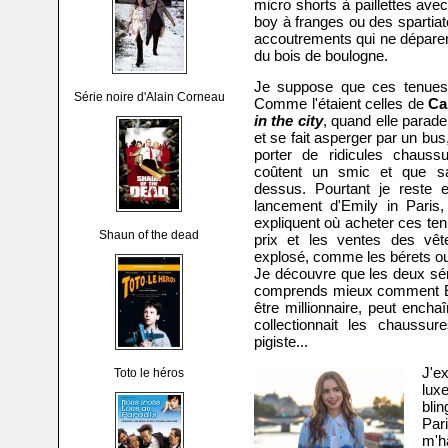
micro shorts à paillettes av
boy à franges ou des spartiate
accoutrements qui ne déparer
du bois de boulogne.
Je suppose que ces tenues 
Série noire d'Alain Corneau
Comme l'étaient celles de
Ca
in the city
, quand elle parade
et se fait asperger par un bus,
porter de ridicules chaus
coûtent un smic et que s
dessus. Pourtant je reste 
lancement d'Emily in Paris
expliquent où acheter ces te
Shaun of the dead
prix et les ventes des vêt
explosé, comme les bérets ou
Je découvre que les deux sér
comprends mieux comment Em
être millionnaire, peut ench
collectionnait les chaussu
pigiste...
J'e
Toto le héros
lux
bl
Par
m'h