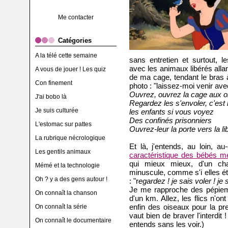
Me contacter
Catégories
A la télé cette semaine
sans entretien et surtout, l
avec les animaux libérés allan
A vous de jouer ! Les quiz
de ma cage, tendant le bras 
Con finement
photo : "laissez-moi venir ave
Ouvrez, ouvrez la cage aux 
J'ai bobo là
Regardez les s'envoler, c'est
Je suis culturée
les enfants si vous voyez
Des confinés prisonniers
L'estomac sur pattes
Ouvrez-leur la porte vers la li
La rubrique nécrologique
Et là, j'entends, au loin, a
Les gentils animaux
caractéristique des bébés m
qui mieux mieux, d'un cha
Mémé et la technologie
minuscule, comme s'i elles ét
Oh ? y a des gens autour !
: "r
egardez ! je sais voler ! je s
Je me rapproche des pépiem
On connaît la chanson
d'un km. Allez, les flics n'on
enfin des oiseaux pour la pr
On connaît la série
vaut bien de braver l'interdit 
On connaît le documentaire
entends sans les voir.)