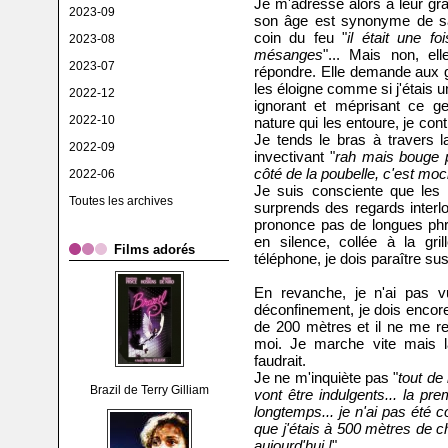
Je m'adresse alors à leur gr
2023-09
son âge est synonyme de sa
coin du feu "
il était une f
2023-08
mésanges
"... Mais non, e
2023-07
répondre. Elle demande aux go
les éloigne comme si j'étais u
2022-12
ignorant et méprisant ce gen
2022-10
nature qui les entoure, je c
Je tends le bras à travers l
2022-09
invectivant "
rah mais bouge 
côté de la poubelle, c'est moc
2022-06
Je suis consciente que les 
Toutes les archives
surprends des regards interlo
prononce pas de longues phr
en silence, collée à la gri
Films adorés
téléphone, je dois paraître su
En revanche, je n'ai pas v
déconfinement, je dois encore
de 200 mètres et il ne me re
moi. Je marche vite mais là,
faudrait.
Je ne m'inquiète pas "
tout de
Brazil de Terry Gilliam
vont être indulgents... la pre
longtemps... je n'ai pas été 
que j'étais à 500 mètres de 
aujourd'hui !
"