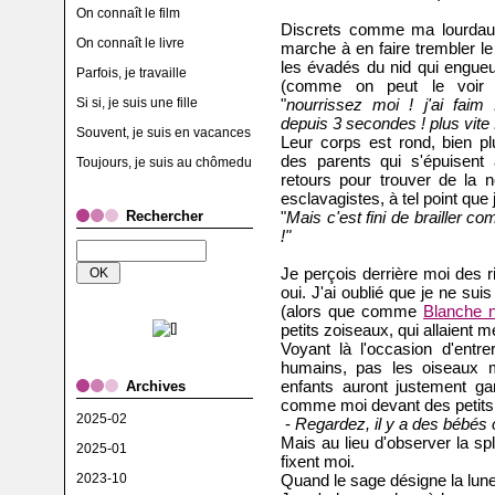
On connaît le film
Discrets comme ma lourdaud
On connaît le livre
marche à en faire trembler le 
les évadés du nid qui engueu
Parfois, je travaille
(comme on peut le voir 
Si si, je suis une fille
"
nourrissez moi ! j'ai faim
depuis 3 secondes ! plus vite 
Souvent, je suis en vacances
Leur corps est rond, bien pl
des parents qui s'épuisent à
Toujours, je suis au chômedu
retours pour trouver de la n
esclavagistes, à tel point que
Rechercher
"
Mais c'est fini de brailler 
!"
Je perçois derrière moi des 
oui. J'ai oublié que je ne suis 
(alors que comme
Blanche 
petits zoiseaux, qui allaient
Voyant là l'occasion d'ent
humains, pas les oiseaux 
enfants auront justement gar
Archives
comme moi devant des petits
2025-02
-
Regardez, il y a des bébés 
Mais au lieu d'observer la sp
2025-01
fixent moi.
2023-10
Quand le sage désigne la lune, 