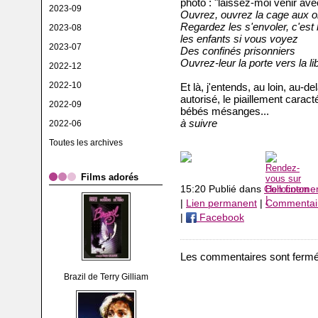
photo : "laissez-moi venir ave
2023-09
Ouvrez, ouvrez la cage aux 
Regardez les s'envoler, c'est
2023-08
les enfants si vous voyez
2023-07
Des confinés prisonniers
Ouvrez-leur la porte vers la li
2022-12
2022-10
Et là, j'entends, au loin, au-d
autorisé, le piaillement caract
2022-09
bébés mésanges...
à suivre
2022-06
Toutes les archives
Films adorés
15:20 Publié dans
Con fineme
|
Lien permanent
|
Commentair
|
Facebook
Les commentaires sont fermé
Brazil de Terry Gilliam