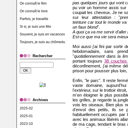
pas quelques jours qui vont 
On connaît le film
pu voir un homme assis sur 
On connaît le livre
coupait les cheveux. Je ne sa
sur leur attestation : "
pre
Parfois, je travaille
teinture car tout le monde va
Si si, je suis une fille
un faux blond
".
A quoi ça va me servir d'aller 
Souvent, je suis en vacances
Est-ce que ma vie sera mieux, 
Toujours, je suis au chômedu
Moi aussi j'ai fini par sorti
hebdomadaire, sans pren
Rechercher
"
quotidiennement dans la lim
portant toujours
38 couches 
déconfinement, j'ai même dél
prison pour pousser plus loin, 
Enfin, "le parc". Il reste ferm
vaste domaine, aujourd'hu
l'extérieur, sur le trottoir ét
m'en éloigner le plus possibl
les grilles, je regarde la jung
Archives
vois les oiseaux. Bien plus 
2025-02
d'envol des petits, ils se
habituellement occupés par l
2025-01
avec les animaux libérés allan
2023-10
de ma cage, tendant le bras 