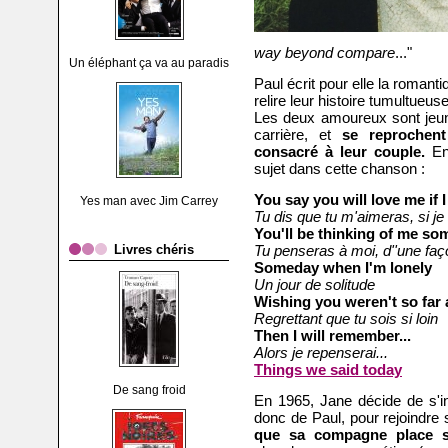
way beyond compare
..."
Un éléphant ça va au paradis
Paul écrit pour elle la romant
relire leur histoire tumultueus
Les deux amoureux sont jeune
carrière, et
se reprochen
consacré à leur couple.
En
sujet dans cette chanson :
You say you will love me if 
Yes man avec Jim Carrey
Tu dis que tu m'aimeras, s
i je
You'll be thinking of me so
Livres chéris
Tu penseras à moi, d'
'une faç
Someday when I'm lonely
Un jour de solitude
Wishing you weren't so far
Regrettant que tu sois si loin
Then I will remember...
Alors je repenserai...
Things we said today
De sang froid
En 1965, Jane décide de s'in
donc de Paul, pour rejoindre 
que sa compagne place sa