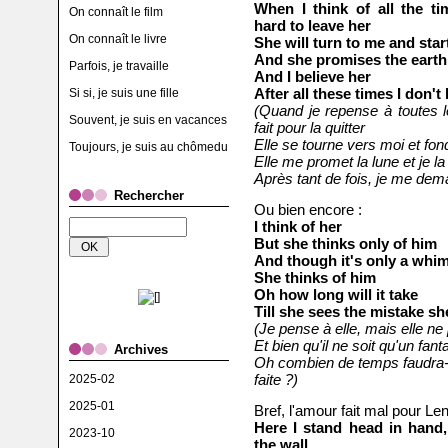
When I think of all the ti
On connaît le film
hard to leave her
On connaît le livre
She will turn to me and star
And she promises the earth
Parfois, je travaille
And I believe her
After all these times I don'
Si si, je suis une fille
(Quand je repense à toutes le
Souvent, je suis en vacances
fait pour la quitter
Elle se tourne vers moi et fo
Toujours, je suis au chômedu
Elle me promet la lune et je la
Après tant de fois, je me de
Rechercher
Ou bien encore :
I think of her
But she thinks only of him
And though it's only a whi
She thinks of him
Oh how long will it take
Till she sees the mistake s
(Je pense à elle, mais elle ne
Et bien qu'il ne soit qu'un fan
Archives
Oh combien de temps faudra-t
faite ?)
2025-02
2025-01
Bref, l'amour fait mal pour Le
Here I stand head in hand,
2023-10
the wall