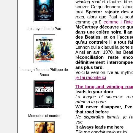
winding road
et d’autres titre
sauver. Ce qui donnera l’alb
moi.
Spector rajoute des v
road
, alors que Paul la sou
comme ça !)
comme il l'inter
McCartney découvre ce que 
Le labyrinthe de Pan
dans une colère noire
.
Il a
des Beatles, et on l’accus
qu’au contraire il a tout f
Lennon qui a claqué la porte 
Ainsi en avril 1970, les Bea
réconciliation reste en
définitivement interrompu
ans plus tard.
Le magnifique de Philippe de
Voici la version live au myth
Broca
je l'ai raconté ici
The long and winding roa
leads to your door
La longue et sinueuse rou
mène à ta porte
Will never disappear, I'v
that road before
Memories of murder
Ne disparaîtra jamais, je l’a
vue
It always leads me here
Elle me conduit toujours ici