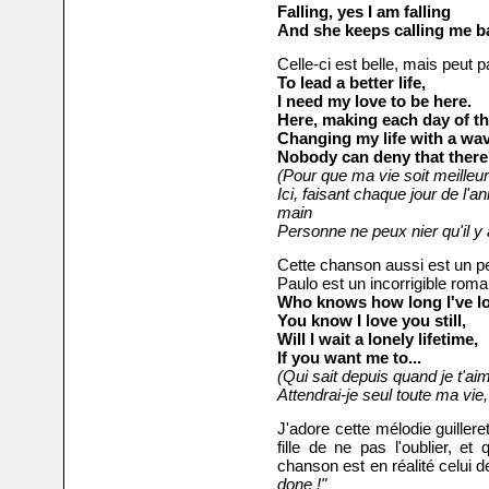
Falling, yes I am falling
And she keeps calling m
e b
Celle-ci est belle, mais peut 
To lead a better life,
I need my love to be here.
Here, making each day of th
Changing my life with a wa
Nobody can deny that there
(Pour que ma vie soit meilleur
Ici, faisant chaque jour de l'a
main
Personne ne peux nier qu'il y
Cette chanson aussi est un pe
Paulo est un incorrigible roma
Who knows how long I've l
You know I love you still,
Will I wait a lonely lifetime,
If you want me to...
(Qui sait depuis quand je t'aim
Attendrai-je seul toute ma vie,
J'adore cette mélodie guiller
fille de ne pas l'oublier, e
chanson est en réalité celui de
done !"