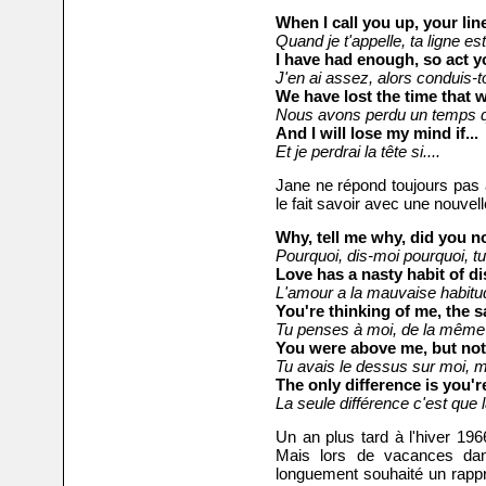
When I call you up, your li
Quand je t'appelle, t
a ligne e
I have had enough, so act y
J'en ai assez, a
lors conduis-t
We have lost the time that w
Nous avons perdu un temps qui 
And I will lose my mind if...
Et je perdrai la tête si....
Jane ne répond toujours pas 
le fait savoir avec une nouve
Why, tell me why, did you no
Pourquoi, dis-moi pourquoi, t
Love has a nasty habit of d
L'amour a la mauvaise habitud
You're thinking of me, the 
Tu penses à moi, de la même
You were above me, but not
Tu avais le dessus sur moi, m
The only difference is you'
La seule différence c'est que 
Un an plus tard à l'hiver 196
Mais lors de vacances dan
longuement souhaité un rapp