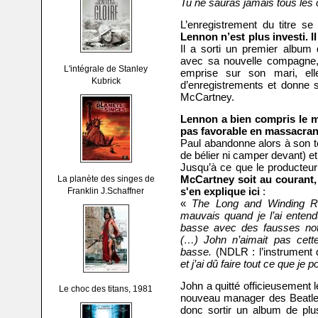
Tu ne sauras jamais tous les 
L’enregistrement du titre s
Lennon n’est plus investi. I
Il a sorti un premier album
avec sa nouvelle compagne, 
L'intégrale de Stanley
emprise sur son mari, ell
Kubrick
d’enregistrements et donne s
McCartney.
Lennon a bien compris le me
pas favorable en massacran
Paul abandonne alors à son to
de bélier ni camper devant) et
Jusqu’à ce que le producteur
McCartney soit au courant,
La planète des singes de
s'en explique ici
:
Franklin J.Schaffner
«
The Long and Winding Roa
mauvais quand je l’ai entend
basse avec des fausses notes
(…) John n’aimait pas cette
basse.
(NDLR : l’instrument
et j’ai dû faire tout ce que j
John a quitté officieusement
Le choc des titans, 1981
nouveau manager des Beatles
donc sortir un album de plu