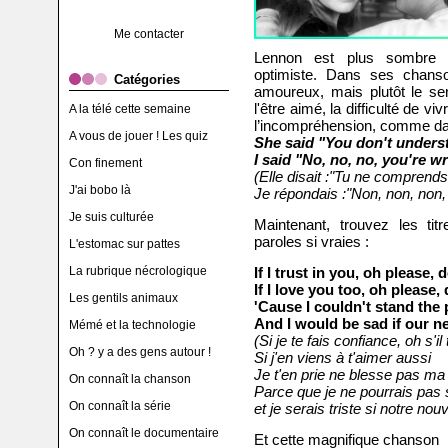
Me contacter
Lennon est plus sombre e
optimiste. Dans ses chanso
Catégories
amoureux, mais plutôt le sen
l'être aimé, la difficulté de 
A la télé cette semaine
l’incompréhension, comme d
A vous de jouer ! Les quiz
She said "You don't underst
I said "No, no, no, you're w
Con finement
(Elle disait :"Tu ne comprends
J'ai bobo là
Je répondais :"Non, non, non, 
Je suis culturée
Maintenant, trouvez les ti
paroles si vraies :
L'estomac sur pattes
La rubrique nécrologique
If I trust in you, oh please, d
If I love you too, oh please, 
Les gentils animaux
'Cause I couldn't stand the 
And I would be sad if our n
Mémé et la technologie
(Si je te fais confiance, oh s'il 
Oh ? y a des gens autour !
Si j'en viens à t'aimer aussi
Je t'en prie ne blesse pas ma f
On connaît la chanson
Parce que je ne pourrais pas 
On connaît la série
et je serais triste si notre no
On connaît le documentaire
Et cette magnifique chanson 