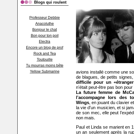
Blogs qui roulent
Professeur Debbie
Anacoluthe
Bonjour le chat
Bon pour ton poil
Electra
Encore un blog de prof
Rock and Tea
Toutouille
Tu mourras moins bête
Yellow Submarine
avions installé comme une so
de blagues, de petits signes
difficile pour un «étrange
n'était peut-être pas bon pour 
La future femme de McCart
l’accompagne lors des t
Wings
, en jouant du clavier 
la vie d’un musicien, et si jam
de son mec, elle peut l’expéd
non mais.
Paul et Linda se marient en 
un an seulement après la rup