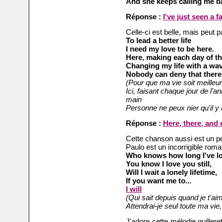
And she keeps calling m
e b
Réponse :
I've just seen a f
Celle-ci est belle, mais peut 
To lead a better life
I need my love to be here.
Here, making each day of th
Changing my life with a wa
Nobody can deny that there
(Pour que ma vie soit meilleur
Ici, faisant chaque jour de l'a
main
Personne ne peux nier qu'il y
Réponse :
Here, there, and
Cette chanson aussi est un pe
Paulo est un incorrigible roma
Who knows how long I've l
You know I love you still,
Will I wait a lonely lifetime,
If you want me to...
I will
(Qui sait depuis quand je t'aim
Attendrai-je seul toute ma vie,
J'adore cette mélodie guiller