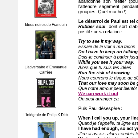
abandonne son métier (pour
l'attendre sagement pendan
groupies. Quel macho !)
Le désarroi de Paul est tel
Idées noires de Franquin
Rubber soul
, dont sort d'ab
positif sur sa relation :
Try to see it my way,
Essaie de le voir à ma façon
Do I have to keep on talking 
Dois-je continuer à parler jus
While you see it your way,
Alors que tu suis tes idées
L'adversaire d’Emmanuel
Run the risk of knowing
Carrère
Nous courrons le risque de d
That our love may soon be 
Que notre amour peut bientôt 
We can work it out
On peut arranger ça
Puis Paul désespère :
L'intégrale de Philip K.Dick
When I call you up, your li
Quand je t'appelle, t
a ligne e
I have had enough, so act y
J'en ai assez, a
lors conduis-t