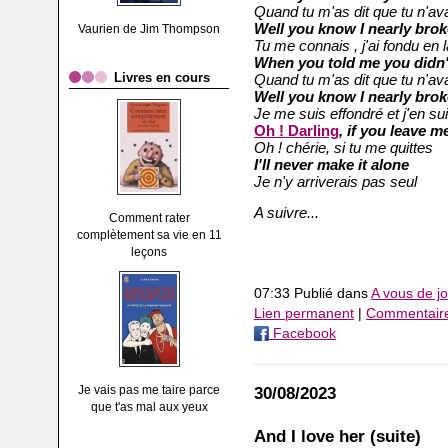
Quand tu m'as dit que tu n'av
Well you know I nearly bro
Vaurien de Jim Thompson
Tu me connais , j'ai fondu en
When you told me you didn
Livres en cours
Quand tu m'as dit que tu n'av
Well you know I nearly bro
Je me suis effondré et j'en s
Oh ! Darling
, if you leave m
Oh ! chérie, si tu me quittes
I'll never make it alone
Je n'y arriverais pas seul
A suivre...
Comment rater
complètement sa vie en 11
leçons
07:33 Publié dans
A vous de jo
Lien permanent
|
Commentaire
Facebook
Je vais pas me taire parce
30/08/2023
que t'as mal aux yeux
And I love her (suite)