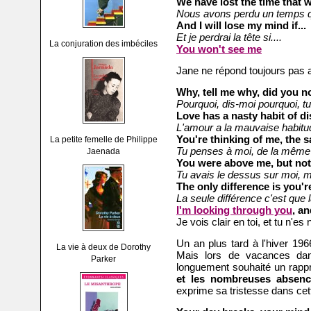
We have lost the time that w
Nous avons perdu un temps qui 
And I will lose my mind if...
Et je perdrai la tête si....
La conjuration des imbéciles
You won't see me
Jane ne répond toujours pas a
Why, tell me why, did you no
Pourquoi, dis-moi pourquoi, t
Love has a nasty habit of d
L'amour a la mauvaise habitud
You're thinking of me, the 
La petite femelle de Philippe
Tu penses à moi, de la même
Jaenada
You were above me, but not
Tu avais le dessus sur moi, m
The only difference is you'
La seule différence c'est que 
I'm looking through you
, a
Je vois clair en toi, et tu n'es 
Un an plus tard à l'hiver 196
La vie à deux de Dorothy
Mais lors de vacances dan
Parker
longuement souhaité un rapp
et les nombreuses absenc
exprime sa tristesse dans ce