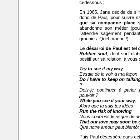
ci-dessous :
En 1965, Jane décide de s'in
donc de Paul, pour suivre s
que sa compagne place sa
abandonne son métier (pour
l'attendre sagement pendan
groupies. Quel macho !)
Le désarroi de Paul est tel
Rubber soul
, dont sort d'ab
positif sur sa relation, à vous d
Try to see it my way,
Essaie de le voir à ma façon
Do I have to keep on talking 
?
Dois-je continuer à parler 
pouvoir ?
While you see it your way,
Alors que tu suis tes idées
Run the risk of knowing
Nous courrons le risque de d
That our love may soon be 
Que notre amour peut bientôt 
Puis Paul désespère dans cett