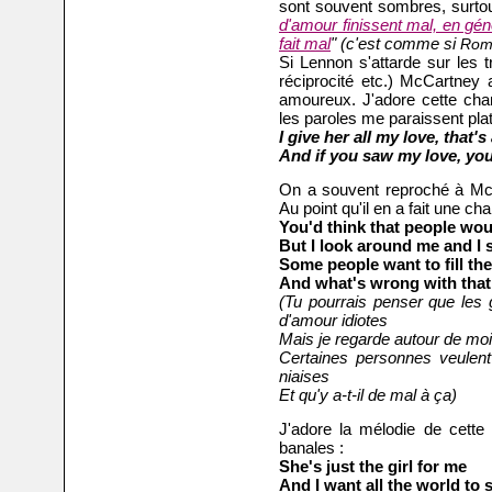
sont souvent sombres, surtou
d'amour finissent mal, en gén
fait mal
" (c'est comme si
Rom
Si Lennon s'attarde sur les t
réciprocité etc.) McCartney a
amoureux. J'adore cette cha
les paroles me paraissent plat
I give her all my love, t
hat's 
And if you saw my love, y
ou
On a souvent reproché à McCa
Au point qu'il en a fait une c
You'd think that people wo
But I look around me and I se
Some people want to fill the
And what's wrong with that
(Tu pourrais penser que les
d'amour idiotes
Mais je regarde autour de moi 
Certaines personnes veulen
niaises
Et qu'y a-t-il de mal à ça)
J'adore la mélodie de cett
banales :
She's just the girl for me
And I want all the world to 