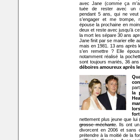
avec Jane (comme ça m’au
tuée de rester avec un
pendant 5 ans, qui ne veut
s’engager et me trompe, 
épouse la prochaine en moin
deux et reste avec jusqu’à c
la mort les sépare 30 ans apr
Jane finit par se marier elle a
mais en 1981. 13 ans après le
s’en remettre ? Elle épous
notamment réalisé la poche
sont toujours mariés, 36 ans
déboires amoureux après le
Qua
con
part
la 
Hea
mar
lor
for
nettement plus jeune que lui
grosse méchante
. Ils ont un
divorcent en 2006 et sans 
prétendre à la moitié de la 