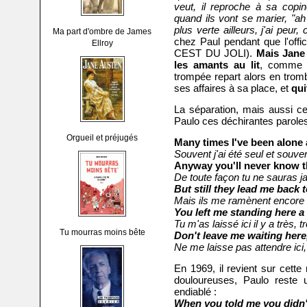
veut, il reproche à sa copin
quand ils vont se marier, "ah b
plus verte ailleurs, j'ai peur,
Ma part d'ombre de James
chez Paul pendant que l'of
Ellroy
CEST DU JOLI).
Mais Jane 
les amants au lit
, comme 
trompée repart alors en tro
ses affaires à sa place, et
qui
La séparation, mais aussi cel
Paulo ces déchirantes paroles
Orgueil et préjugés
Many times I've been alone 
Souvent j'ai été seul et souven
Anyway you'll never know t
De toute façon tu ne sauras j
But still they lead me back 
Mais ils me ramènent encore à
You left me standing here a 
Tu m'as laissé ici il y a très, 
Tu mourras moins bête
Don't leave me waiting here
Ne me laisse pas attendre ici,
En 1969, il revient sur cett
douloureuses, Paulo reste 
endiablé :
When you told me you didn