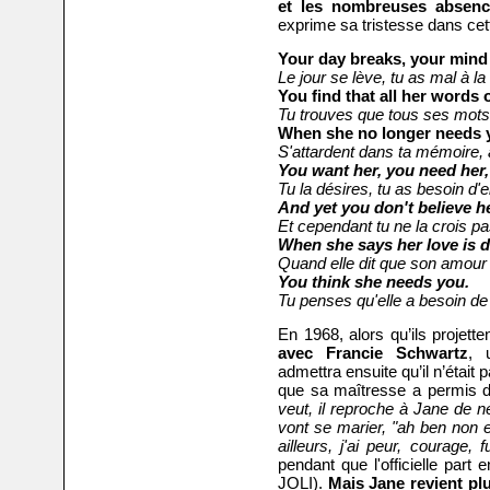
et les nombreuses absenc
exprime sa tristesse dans cet
Your day breaks, your mind
Le jour se lève, tu as mal à la 
You find that all her words 
Tu trouves que tous ses mots g
When she no longer needs 
S'attardent dans ta mémoire, 
You want her, you need her,
Tu la désires, tu as besoin d'e
And yet you don't believe he
Et cependant tu ne la crois pa
When she says her love is 
Quand elle dit que son amour
You think she needs you.
Tu penses qu'elle a besoin de 
En 1968, alors qu’ils projette
avec Francie Schwartz
, 
admettra ensuite qu’il n’était
que sa maîtresse a permis d
veut, il reproche à Jane de ne
vont se marier, "ah ben non en 
ailleurs, j'ai peur, courage, 
pendant que l'officielle p
JOLI).
Mais Jane revient pl