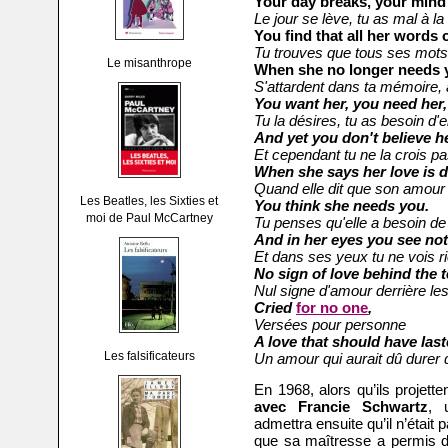
Your day breaks, your mind
Le jour se lève, tu as mal à la 
You find that all her words 
Tu trouves que tous ses mots g
Le misanthrope
When she no longer needs 
S'attardent dans ta mémoire, 
You want her, you need her,
Tu la désires, tu as besoin d'e
And yet you don't believe he
Et cependant tu ne la crois pa
When she says her love is 
Quand elle dit que son amour
Les Beatles, les Sixties et
You think she needs you.
moi de Paul McCartney
Tu penses qu'elle a besoin de 
And in her eyes you see not
Et dans ses yeux tu ne vois r
No sign of love behind the 
Nul signe d'amour derrière le
Cried
for no one
,
Versées pour personne
A love that should have last
Les falsificateurs
Un amour qui aurait dû durer
En 1968, alors qu’ils projette
avec Francie Schwartz
, 
admettra ensuite qu’il n’était
que sa maîtresse a permis d