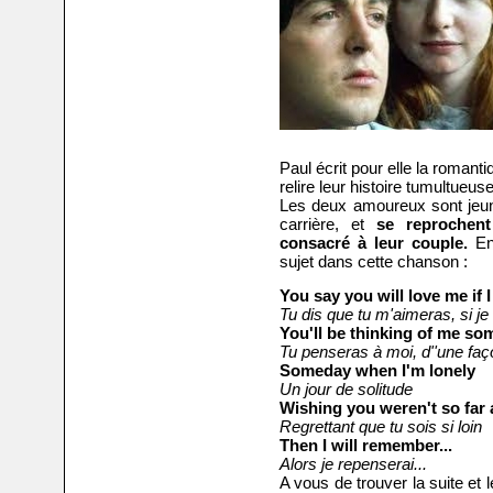
Paul écrit pour elle la romant
relire leur histoire tumultueus
Les deux amoureux sont jeune
carrière, et
se reprochen
consacré à leur couple.
En
sujet dans cette chanson :
You say you will love me if 
Tu dis que tu m'aimeras, s
i je
You'll be thinking of me so
Tu penseras à moi, d'
'une faç
Someday when I'm lonely
Un jour de solitude
Wishing you weren't so far
Regrettant que tu sois si loin
Then I will remember...
Alors je repenserai...
A vous de trouver la suite et 