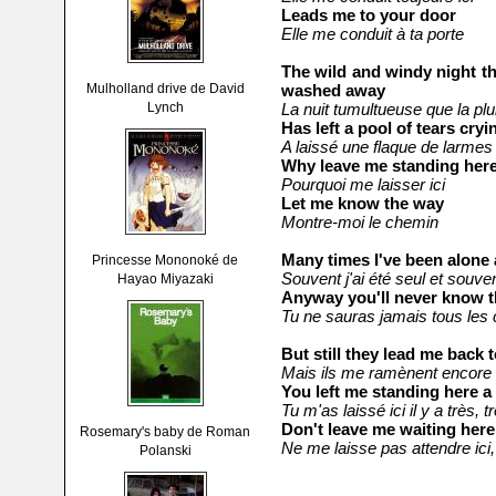
Leads me to your door
Elle me conduit à ta porte
The wild and windy night th
Mulholland drive de David
washed away
Lynch
La nuit tumultueuse que la pl
Has left a pool of tears cryi
A laissé une flaque de larmes 
Why leave me standing her
Pourquoi me laisser ici
Let me know the way
Montre-moi le chemin
Many times I've been alone 
Princesse Mononoké de
Souvent j'ai été seul et souven
Hayao Miyazaki
Anyway you'll never know t
Tu ne sauras jamais tous les
But still they lead me back 
Mais ils me ramènent encore à
You left me standing here a
Tu m'as laissé ici il y a très, 
Don't leave me waiting here
Rosemary's baby de Roman
Ne me laisse pas attendre ici,
Polanski