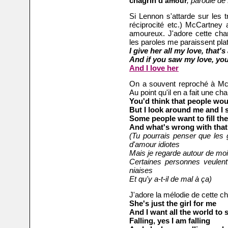
chagrin d'
, parodie de
amour
Si Lennon s'attarde sur les t
réciprocité etc.) McCartney a
amoureux. J'adore cette cha
les paroles me paraissent plat
I give her all my love, t
hat's 
And if you saw my love, y
ou
And I love her
On a souvent reproché à McCa
Au point qu'il en a fait une c
You'd think that people wo
But I look around me and I se
Some people want to fill the
And what's wrong with that
(Tu pourrais penser que les
d'amour idiotes
Mais je regarde autour de moi 
Certaines personnes veulen
niaises
Et qu'y a-t-il de mal à ça)
J'adore la mélodie de cette c
She's just the girl for me
And I want all the world to 
Falling, yes I am falling