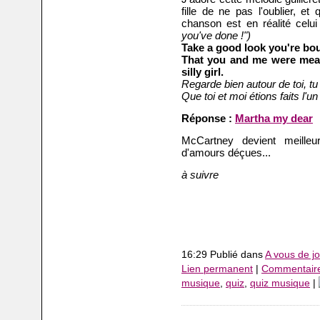
fille de ne pas l'oublier, e
chanson est en réalité celui 
you've done !")
Take a good look you're bo
That you and me were mean
silly girl.
Regarde bien autour de toi, tu
Que toi et moi étions faits l'un 
Réponse :
Martha my dear
McCartney devient meilleur p
d'amours déçues...
à suivre
16:29 Publié dans
A vous de jo
Lien permanent
|
Commentaire
musique
,
quiz
,
quiz musique
|