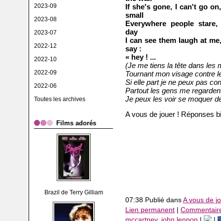
2023-09
If she's gone, I can't go on,
small
2023-08
Everywhere people stare,
day
2023-07
I can see them laugh at me,
2022-12
say :
« hey ! ...
2022-10
(Je me tiens la tête dans les
2022-09
Tournant mon visage contre l
Si elle part je ne peux pas con
2022-06
Partout les gens me regardent
Je peux les voir se moquer d
Toutes les archives
A vous de jouer ! Réponses bi
Films adorés
Brazil de Terry Gilliam
07:38 Publié dans
A vous de jo
Lien permanent
|
Commentaire
mccartney
,
john lennon
|
|