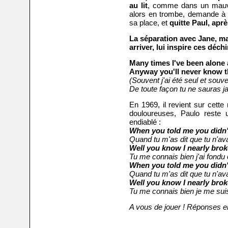
au lit
, comme dans un mauva
alors en trombe, demande à 
sa place, et
quitte Paul, aprè
La séparation avec Jane, mai
arriver, lui inspire ces déch
Many times I've been alone 
Anyway you'll never know t
(Souvent j'ai été seul et souven
De toute façon tu ne sauras j
En 1969, il revient sur cett
douloureuses, Paulo reste 
endiablé :
When you told me you didn
Quand tu m'as dit que tu n'av
Well you know I nearly bro
Tu me connais bien j'ai fondu
When you told me you didn
Quand tu m'as dit que tu n'av
Well you know I nearly bro
Tu me connais bien je me suis
A vous de jouer ! Réponses e