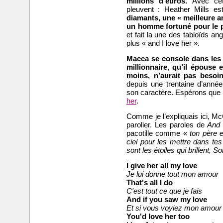
millions d’euros.
Avec cet
pleuvent : Heather Mills e
diamants, une « meilleure a
un homme fortuné pour le 
et fait la une des tabloïds ang
plus « and I love her ».
Macca se console dans les 
millionnaire, qu’il épouse e
moins, n’aurait pas besoin
depuis une trentaine d’année
son caractère. Espérons que le
her
.
Comme je l’expliquais ici, M
parolier. Les paroles de
And 
pacotille comme «
ton père e
ciel pour les mettre dans te
sont les étoiles qui brillent, S
I give her all my love
Je lui donne tout mon amour
That's all I do
C'est tout ce que je fais
And if you saw my love
Et si vous voyiez mon amour
You'd love her too