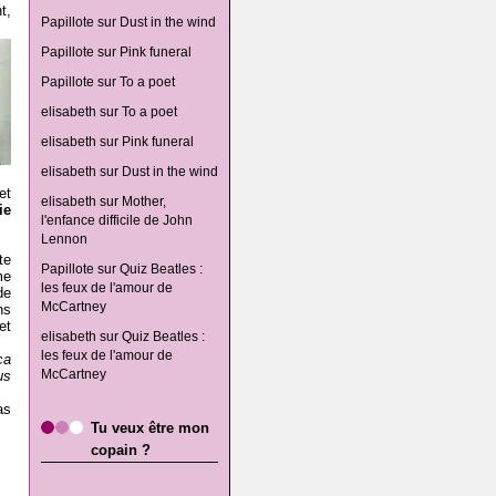
t,
Papillote
sur
Dust in the wind
Papillote
sur
Pink funeral
Papillote
sur
To a poet
elisabeth
sur
To a poet
elisabeth
sur
Pink funeral
elisabeth
sur
Dust in the wind
et
elisabeth
sur
Mother,
ie
l'enfance difficile de John
Lennon
te
Papillote
sur
Quiz Beatles :
me
les feux de l'amour de
de
McCartney
ns
et
elisabeth
sur
Quiz Beatles :
les feux de l'amour de
ça
McCartney
us
as
Tu veux être mon
copain ?