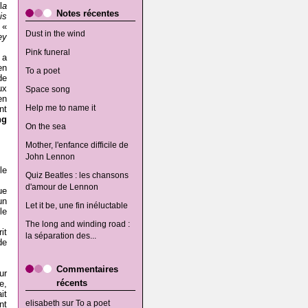
l
a
Notes récentes
is
 «
Dust in the wind
ey
Pink funeral
 a
en
To a poet
de
ux
Space song
en
Help me to name it
nt
ng
On the sea
Mother, l'enfance difficile de
John Lennon
le
Quiz Beatles : les chansons
d'amour de Lennon
ue
un
Let it be, une fin inéluctable
le
The long and winding road :
it
la séparation des...
de
Commentaires
ur
récents
e,
it
elisabeth
sur
To a poet
nt