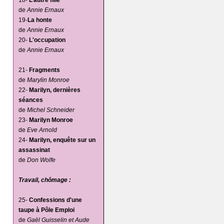
18-
L’autre fille
de
Annie Ernaux
19-
La honte
de
Annie Ernaux
20-
L'occupation
de
Annie Ernaux
21-
Fragments
de
Marylin Monroe
22-
Marilyn, dernières
séances
de
Michel Schneider
23-
Marilyn Monroe
de
Eve Arnold
24-
Marilyn, enquête sur un
assassinat
de
Don Wolfe
Travail, chômage :
25-
Confessions d'une
taupe à Pôle Emploi
de
Gaël Guisselin et Aude