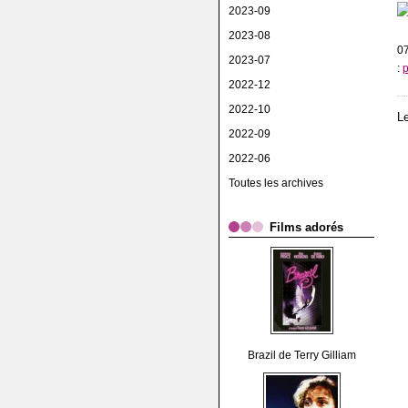
2023-09
2023-08
07
2023-07
:
p
2022-12
2022-10
L
2022-09
2022-06
Toutes les archives
Films adorés
Brazil de Terry Gilliam