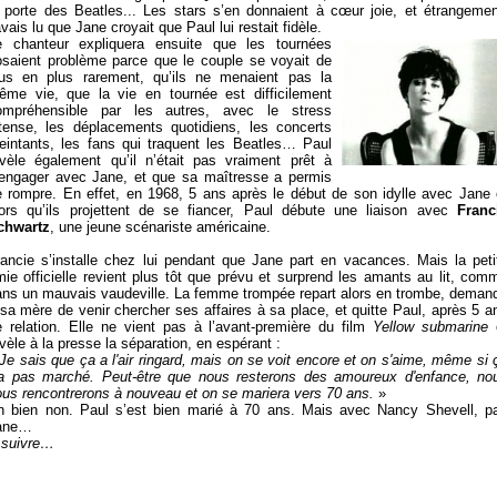
a porte des Beatles... Les stars s’en donnaient à cœur joie, et étrangemen
avais lu que Jane croyait que Paul lui restait fidèle.
e chanteur expliquera ensuite que les tournées
osaient problème parce que le couple se voyait de
lus en plus rarement, qu’ils ne menaient pas la
ême vie, que la vie en tournée est difficilement
ompréhensible par les autres, avec le stress
ntense, les déplacements quotidiens, les concerts
reintants, les fans qui traquent les Beatles… Paul
évèle également qu’il n’était pas vraiment prêt à
’engager avec Jane, et que sa maîtresse a permis
e rompre. En effet, en 1968, 5 ans après le début de son idylle avec Jane 
lors qu’ils projettent de se fiancer, Paul débute une liaison avec
Franc
chwartz
, une jeune scénariste américaine.
rancie s’installe chez lui pendant que Jane part en vacances. Mais la peti
ie officielle revient plus tôt que prévu et surprend les amants au lit, com
ans un mauvais vaudeville. La femme trompée repart alors en trombe, deman
sa mère de venir chercher ses affaires à sa place, et quitte Paul, après 5 a
e relation. Elle ne vient pas à l’avant-première du film
Yellow submarine
vèle à la presse la séparation, en espérant :
Je sais que ça a l'air ringard, mais on se voit encore et on s'aime, même si 
'a pas marché. Peut-être que nous resterons des amoureux d'enfance, no
ous rencontrerons à nouveau et on se mariera vers 70 ans.
»
h bien non. Paul s’est bien marié à 70 ans. Mais avec Nancy Shevell, p
ane…
 suivre…