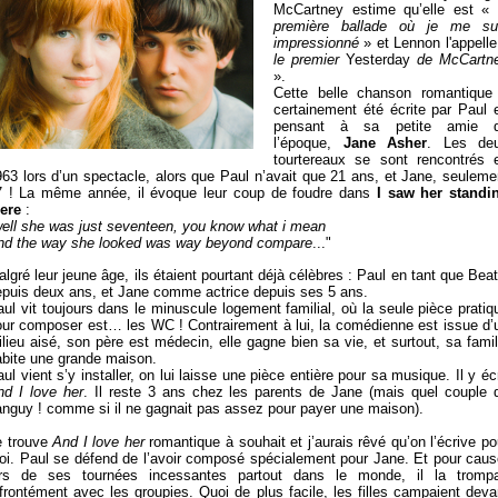
McCartney estime qu’elle est « 
première ballade où je me su
impressionné
» et Lennon l'appelle
le premier
Yesterday
de McCartn
».
Cette belle chanson romantique
certainement été écrite par Paul 
pensant à sa petite amie 
l’époque,
Jane Asher
. Les de
tourtereaux se sont rencontrés 
63 lors d’un spectacle, alors que Paul n’avait que 21 ans, et Jane, seuleme
7 ! La même année, il évoque leur coup de foudre dans
I saw her standi
here
:
ell she was just seventeen, you know what i mean
nd the way she looked was way beyond compare
..."
lgré leur jeune âge, ils étaient pourtant déjà célèbres : Paul en tant que Beat
epuis deux ans, et Jane comme actrice depuis ses 5 ans.
ul vit toujours dans le minuscule logement familial, où la seule pièce pratiq
our composer est… les WC ! Contrairement à lui, la comédienne est issue d’
lieu aisé, son père est médecin, elle gagne bien sa vie, et surtout, sa famil
abite une grande maison.
ul vient s’y installer, on lui laisse une pièce entière pour sa musique. Il y écr
nd I love her
. Il reste 3 ans chez les parents de Jane (mais quel couple 
anguy ! comme si il ne gagnait pas assez pour payer une maison).
e trouve
And I love her
romantique à souhait et j’aurais rêvé qu’on l’écrive po
oi. Paul se défend de l’avoir composé spécialement pour Jane. Et pour caus
ors de ses tournées incessantes partout dans le monde, il la trompa
frontément avec les groupies. Quoi de plus facile, les filles campaient deva