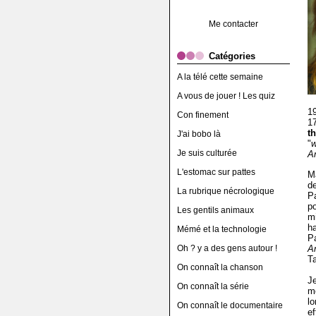
Me contacter
Catégories
A la télé cette semaine
A vous de jouer ! Les quiz
19
Con finement
1
t
J'ai bobo là
"
w
Je suis culturée
A
L'estomac sur pattes
Ma
d
La rubrique nécrologique
Pa
p
Les gentils animaux
mi
h
Mémé et la technologie
Pa
Oh ? y a des gens autour !
A
T
On connaît la chanson
J
On connaît la série
m
l
On connaît le documentaire
ef