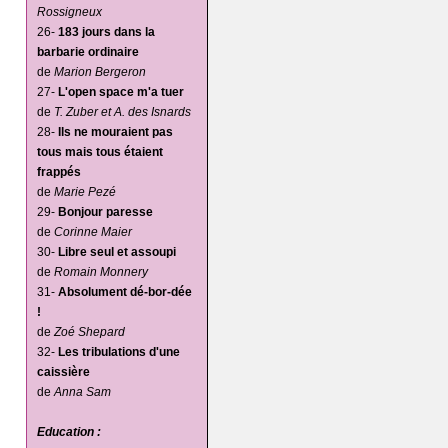
Rossigneux
26-
183 jours dans la
barbarie ordinaire
de
Marion Bergeron
27-
L'open space m'a tuer
de
T. Zuber et A. des Isnards
28-
Ils ne mouraient pas
tous mais tous étaient
frappés
de
Marie Pezé
29-
Bonjour paresse
de
Corinne Maier
30-
Libre seul et assoupi
de
Romain Monnery
31-
Absolument dé-bor-dée
!
de
Zoé Shepard
32-
Les tribulations d'une
caissière
de
Anna Sam
Education :