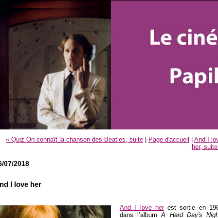
« Quiz On connaît la chanson des Beatles, suite
|
Page d'accueil
|
And I lo
her, suite
6/07/2018
nd I love her
And I love her
est sortie en 19
dans l’album
A Hard Day's Nigh