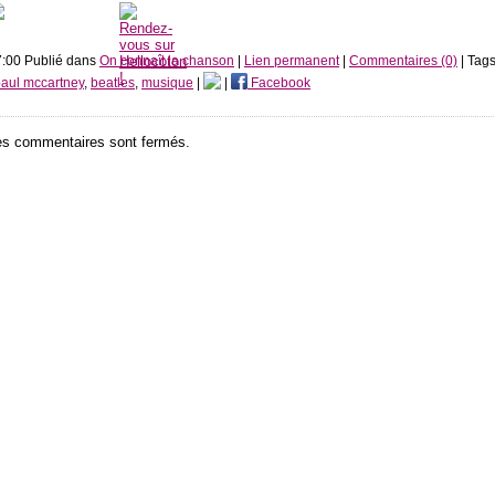
:00 Publié dans
On connaît la chanson
|
Lien permanent
|
Commentaires (0)
| Tag
aul mccartney
,
beatles
,
musique
|
|
Facebook
es commentaires sont fermés.