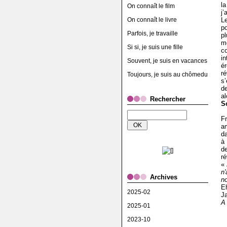
l
On connaît le film
j’
On connaît le livre
L
p
Parfois, je travaille
p
m
Si si, je suis une fille
c
i
Souvent, je suis en vacances
é
r
Toujours, je suis au chômedu
s
d
a
Rechercher
S
F
am
d
à 
d
ré
«
n
Archives
n
E
2025-02
J
A
2025-01
2023-10