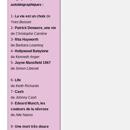
autobiographiques :
1-
La vie est un choix
de
Yves Boisset
2-
Patrick Dewaere, une vie
de
Christophe Carrière
3-
Rita Hayworth
de
Barbara Leaming
4-
Hollywood Babylone
de
Kenneth Anger
5-
Jayne Mansfield 1967
de
Simon Liberati
6-
Life
de
Keith Richards
7-
Cash
de
Johnny Cash
8-
Edvard Munch, les
couleurs de la névrose
de
Atle Naess
9-
Une mort très douce