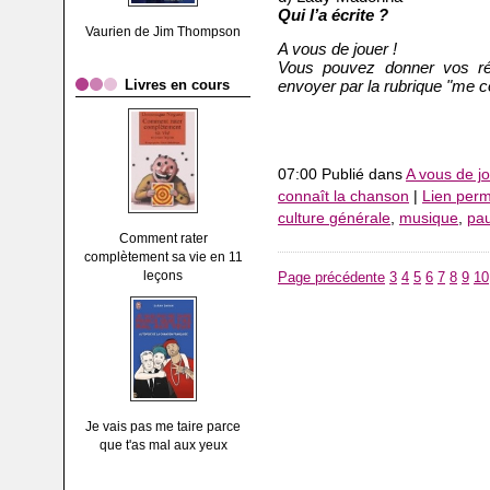
Qui l’a écrite ?
Vaurien de Jim Thompson
A vous de jouer !
Vous pouvez donner vos ré
Livres en cours
envoyer par la rubrique "me co
07:00 Publié dans
A vous de jo
connaît la chanson
|
Lien per
culture générale
,
musique
,
pau
Comment rater
complètement sa vie en 11
leçons
Page précédente
3
4
5
6
7
8
9
10
Je vais pas me taire parce
que t'as mal aux yeux