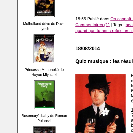
18:55 Publié dans
On connaît 
Mulholland drive de David
Commentaires (1)
| Tags :
bea
Lynch
quand que tu nous refais un c
18/08/2014
Quiz musique : les résul
Princesse Mononoké de
Hayao Miyazaki
E
6
M
Rosemary's baby de Roman
Polanski
c