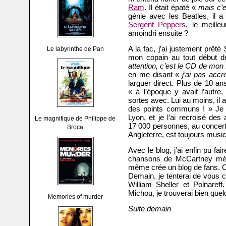
Ram
. Il était épaté «
mais c’e
génie avec les Beatles, il a
Sergent Peppers
, le meille
amoindri ensuite ?
A la fac, j’ai justement prêté
Le labyrinthe de Pan
mon copain au tout début de
attention, c’est le CD de mon 
en me disant «
j’ai pas accr
larguer direct. Plus de 10 a
« à l’époque y avait l’autre,
sortes avec. Lui au moins, il ai
des points communs ! » Je l
Lyon, et je l’ai recroisé de
Le magnifique de Philippe de
17 000 personnes, au concert
Broca
Angleterre, est toujours musi
Avec le blog, j’ai enfin pu fa
chansons de McCartney méco
même crée un blog de fans. Co
Demain, je tenterai de vous c
William Sheller et Polnareff
Michou, je trouverai bien quel
Memories of murder
Suite demain