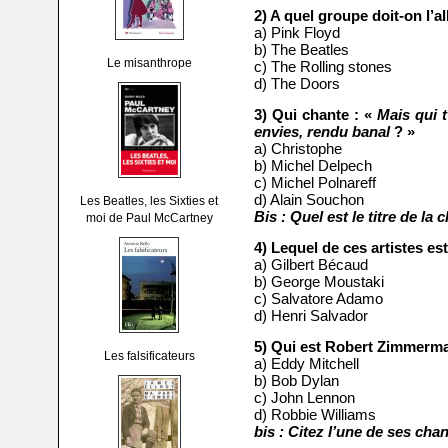
2) A quel groupe doit-on l’a
a) Pink Floyd
b) The Beatles
Le misanthrope
c) The Rolling stones
d) The Doors
3) Qui chante : «
Mais qui t
envies, rendu banal
? »
a) Christophe
b) Michel Delpech
c) Michel Polnareff
d) Alain Souchon
Les Beatles, les Sixties et
Bis : Quel est le titre de la
moi de Paul McCartney
4) Lequel de ces artistes es
a) Gilbert Bécaud
b) George Moustaki
c) Salvatore Adamo
d) Henri Salvador
5) Qui est Robert Zimmerm
Les falsificateurs
a) Eddy Mitchell
b) Bob Dylan
c) John Lennon
d) Robbie Williams
bis : Citez l’une de ses ch