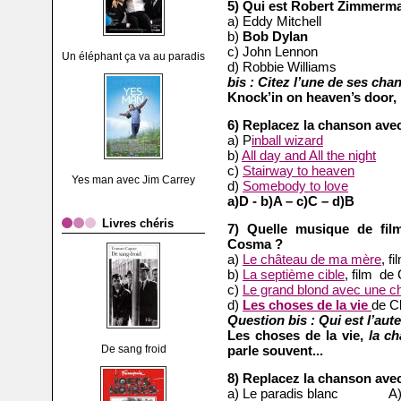
5) Qui est Robert Zimmerm
a) Eddy Mitchell
b)
Bob Dylan
c) John Lennon
Un éléphant ça va au paradis
d) Robbie Williams
bis : Citez l’une de ses ch
Knock’in on heaven’s door, 
6) Replacez la chanson avec 
a) P
inball wizard
A) The
b)
All day and All the night
B) 
c)
Stairway to heaven
C) Le
Yes man avec Jim Carrey
d)
Somebody to love
D) T
a)D - b)A – c)C – d)B
Livres chéris
7) Quelle musique de fil
Cosma ?
a)
Le château de ma mère
, f
b)
La septième cible
, film de
c)
Le grand blond avec une c
d)
Les choses de la vie
de C
Question bis : Qui est l’aut
Les choses de la vie,
la c
De sang froid
parle souvent...
8) Replacez la chanson avec 
a) Le paradis blanc A) 