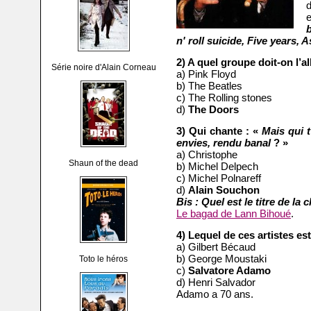
d
e
n' roll suicide, Five years, 
2) A quel groupe doit-on l’a
Série noire d'Alain Corneau
a) Pink Floyd
b) The Beatles
c) The Rolling stones
d)
The Doors
3) Qui chante : «
Mais qui t
envies, rendu banal
? »
a) Christophe
Shaun of the dead
b) Michel Delpech
c) Michel Polnareff
d)
Alain Souchon
Bis : Quel est le titre de la
Le bagad de Lann Bihoué
.
4) Lequel de ces artistes es
a) Gilbert Bécaud
b) George Moustaki
Toto le héros
c)
Salvatore Adamo
d) Henri Salvador
Adamo a 70 ans.