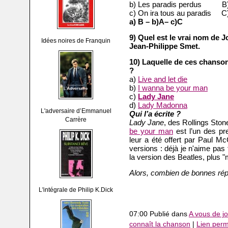
b) Les paradis perdus B) 
c) On ira tous au paradis C)
a) B – b)A– c)C
9) Quel est le vrai nom de 
Idées noires de Franquin
Jean-Philippe Smet.
10) Laquelle de ces chanson
?
a)
Live and let die
b)
I wanna be your man
c)
Lady Jane
d)
Lady Madonna
L'adversaire d’Emmanuel
Qui l’a écrite ?
Carrère
Lady Jane
, des Rollings Ston
be your man
est l’un des pr
leur a été offert par Paul 
versions : déjà je n'aime pas
la version des Beatles, plus 
Alors, combien de bonnes ré
L'intégrale de Philip K.Dick
07:00 Publié dans
A vous de jo
connaît la chanson
|
Lien per