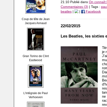
21:10 Publié dans
On connaît 
Commentaires (3)
| Tags :
pau
beatles
|
|
Facebook
Coup de tête de Jean
Jacques Annaud
22/02/2015
Les Beatles, les sixties 
Tit
je
J’a
Gran Torino de Clint
mus
Eastwood
ch
rom
Da
mo
Be
d’h
re
ta
L'intégrale de Paul
ne 
Verhoeven
ra
re