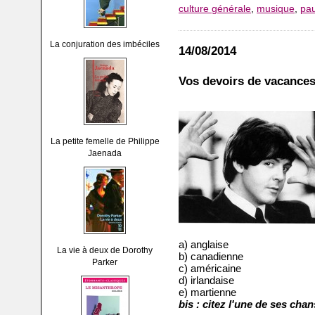
culture générale
,
musique
,
pau
La conjuration des imbéciles
14/08/2014
Vos devoirs de vacances
La petite femelle de Philippe
Jaenada
a) anglaise
La vie à deux de Dorothy
b) canadienne
Parker
c) américaine
d) irlandaise
e) martienne
bis : citez l'une de ses cha