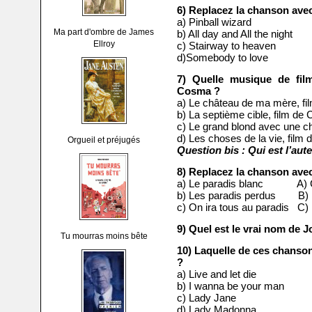
6) Replacez la chanson avec 
a) Pinball wizard A)
Ma part d'ombre de James
b) All day and All the night 
Ellroy
c) Stairway to heaven C
d)Somebody to love D
7) Quelle musique de fil
Cosma ?
a) Le château de ma mère, fi
b) La septième cible, film de
c) Le grand blond avec une c
d) Les choses de la vie, film
Orgueil et préjugés
Question bis : Qui est l’aut
8) Replacez la chanson avec 
a) Le paradis blanc A) C
b) Les paradis perdus B) 
c) On ira tous au paradis C) 
9) Quel est le vrai nom de 
Tu mourras moins bête
10) Laquelle de ces chanson
?
a) Live and let die
b) I wanna be your man
c) Lady Jane
d) Lady Madonna