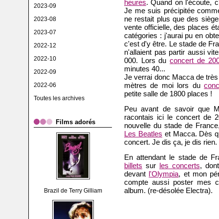
heures
. Quand on l'écoute, c'e
2023-09
Je me suis précipitée comme 
ne restait plus que des sièg
2023-08
vente officielle, des places é
2023-07
catégories : j'aurai pu en obte
c'est d'y être. Le stade de F
2022-12
n'allaient pas partir aussi v
2022-10
000. Lors du
concert de 20
minutes 40...
2022-09
Je verrai donc Macca de très l
mètres de moi lors du
conc
2022-06
petite salle de 1800 places !
Toutes les archives
Peu avant de savoir que Mc
racontais ici le concert de 
Films adorés
nouvelle du stade de France,
Les Beatles
et Macca. Dès que
concert. Je dis ça, je dis rien.
En attendant le stade de F
billets
sur
les concerts
, don
devant
l'Olympia
, et mon pé
compte aussi poster mes c
album. (re-désolée Electra).
Brazil de Terry Gilliam