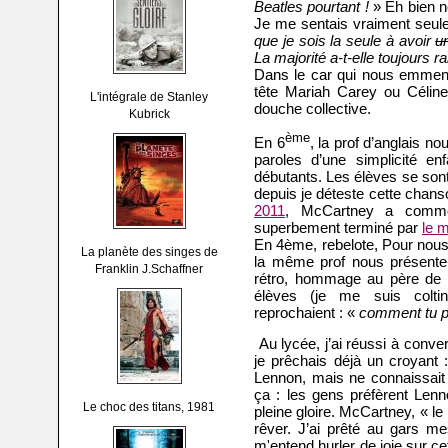
Beatles pourtant !
» Eh bien n
Je me sentais vraiment seule
que je sois la seule à avoir
u
La majorité a-t-elle toujours r
Dans le car qui nous emmenait
tête Mariah Carey ou Céline
L'intégrale de Stanley
douche collective.
Kubrick
ème
En 6
, la prof d’anglais n
paroles d’une simplicité en
débutants. Les élèves se so
depuis je déteste cette chan
2011
, McCartney a comm
superbement terminé par
le 
En 4ème, rebelote, Pour nous 
La planète des singes de
la même prof nous présent
Franklin J.Schaffner
rétro, hommage au père de M
élèves (je me suis colt
reprochaient : «
comment tu p
Au lycée, j’ai réussi à conve
je prêchais déjà un croyant 
Lennon, mais ne connaissait
ça : les gens préfèrent Len
Le choc des titans, 1981
pleine gloire. McCartney, « le B
rêver. J’ai prêté au gars m
m'entend hurler de joie sur ce