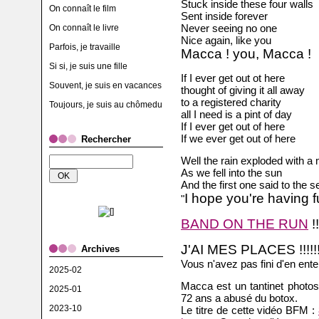
Stuck inside these four walls
On connaît le film
Sent inside forever
Never seeing no one
On connaît le livre
Nice again, like you
Parfois, je travaille
Macca ! you, Macca !
Si si, je suis une fille
If I ever get out ot here
Souvent, je suis en vacances
thought of giving it all away
to a registered charity
Toujours, je suis au chômedu
all I need is a pint of day
If I ever get out of here
If we ever get out of here
Rechercher
Well the rain exploded with a
As we fell into the sun
And the first one said to the 
I hope you're having fu
"
BAND ON THE RUN
!!
J'AI MES PLACES !!!!!!
Archives
Vous n'avez pas fini d'en ente
2025-02
Macca est un tantinet photos
2025-01
72 ans a abusé du botox.
2023-10
Le titre de cette vidéo BFM :