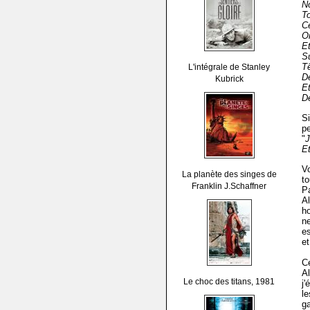
N
To
C
On
Et
Su
Tê
L'intégrale de Stanley
De
Kubrick
E
De
S
pe
"
J
Et
Vo
La planète des singes de
to
Franklin J.Schaffner
Pa
A
ho
n
es
et
Cé
Al
Le choc des titans, 1981
j'
le
g