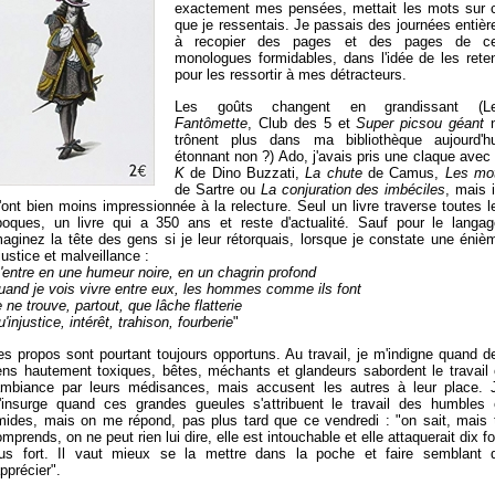
exactement mes pensées, mettait les mots sur 
que je ressentais. Je passais des journées entièr
à recopier des pages et des pages de c
monologues formidables, dans l'idée de les reten
pour les ressortir à mes détracteurs.
Les goûts changent en grandissant (L
Fantômette
, Club des 5 et
Super picsou géant
trônent plus dans ma bibliothèque aujourd'hu
étonnant non ?) Ado, j'avais pris une claque avec
K
de Dino Buzzati,
La chute
de Camus,
Les mo
de Sartre ou
La conjuration des imbéciles
, mais i
ont bien moins impressionnée à la relecture. Seul un livre traverse toutes l
poques, un livre qui a 350 ans et reste d'actualité. Sauf pour le langag
aginez la tête des gens si je leur rétorquais, lorsque je constate une éniè
justice et malveillance :
'entre en une humeur noire, en un chagrin profond
uand je vois vivre entre eux, les hommes comme ils font
 ne trouve, partout, que lâche flatterie
'injustice, intérêt, trahison, fourberie
"
s propos sont pourtant toujours opportuns. Au travail, je m'indigne quand d
ens hautement toxiques, bêtes, méchants et glandeurs sabordent le travail 
'ambiance par leurs médisances, mais accusent les autres à leur place. 
'insurge quand ces grandes gueules s'attribuent le travail des humbles 
imides, mais on me répond, pas plus tard que ce vendredi : "on sait, mais 
mprends, on ne peut rien lui dire, elle est intouchable et elle attaquerait dix fo
lus fort. Il vaut mieux se la mettre dans la poche et faire semblant 
apprécier".