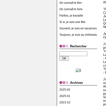
A
On connaît le film
"N
On connaît le livre
C
Parfois, je travaille
Je
L
Si si, je suis une fille
Qu
N
Souvent, je suis en vacances
Je
Toujours, je suis au chômedu
O
J'
Rechercher
pr
"H
La
- 
L
co
"
- 
J'
Archives
m
Al
2025-02
sa
p
2025-01
Si
m
2023-10
po