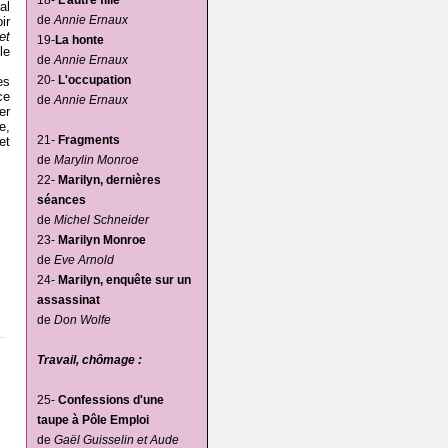
18-
L’autre fille
al
de
Annie Ernaux
ir
et
19-
La honte
le
de
Annie Ernaux
20-
L'occupation
es
ce
de
Annie Ernaux
er
e,
21-
Fragments
et
de
Marylin Monroe
22-
Marilyn, dernières
séances
de
Michel Schneider
23-
Marilyn Monroe
de
Eve Arnold
24-
Marilyn, enquête sur un
assassinat
de
Don Wolfe
Travail, chômage :
25-
Confessions d'une
taupe à Pôle Emploi
de
Gaël Guisselin et Aude