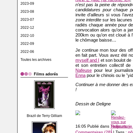
2023-09
n’est pas la peine de répond
candidatures pour chaque p
2023-08
invite d’ailleurs si vous l’av
zone interdite
sur les lacunes
2023-07
radiés chaque année pour des
2022-12
convocation alors qu’on a ja
200km ou qu’on est cloué à l’
2022-10
le chômage baisse…
2022-09
Je continue mon tour des offr
2022-06
en fait part. Vous avez été 
Toutes les archives
myself and I
et son boulot de 
et son entretien collectif d
Nafeuse
pour leur journalist
Films adorés
Enna
pour le chinois ou le "y
Continuer à me donner des exe
!
Dessin de Deligne
Brazil de Terry Gilliam
16:05 Publié dans
Toujours, j
Commentaires (28)
| Tags :
pô