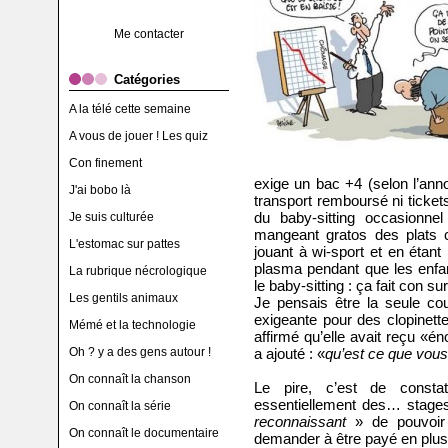
Me contacter
Catégories
A la télé cette semaine
A vous de jouer ! Les quiz
Con finement
exige un bac +4 (selon l’ann
J'ai bobo là
transport remboursé ni ticket
du baby-sitting occasionne
Je suis culturée
mangeant gratos des plats
L'estomac sur pattes
jouant à wi-sport et en étan
plasma pendant que les enfan
La rubrique nécrologique
le baby-sitting : ça fait con
Les gentils animaux
Je pensais être la seule co
exigeante pour des clopinette
Mémé et la technologie
affirmé qu’elle avait reçu «
Oh ? y a des gens autour !
a ajouté : «
qu’est ce que vous
On connaît la chanson
Le pire, c’est de consta
essentiellement des… stage
On connaît la série
reconnaissant
» de pouvoir 
On connaît le documentaire
demander à être payé en plus,