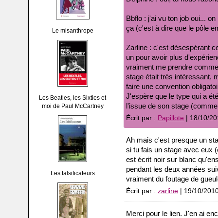
Bbflo : j'ai vu ton job oui..
ça (c'est à dire que le pôle 
Le misanthrope
Zarline : c'est désespérant c
un pour avoir plus d'expérienc
vraiment me prendre comme s
stage était très intéressant,
faire une convention obligatoir
J'espère que le type qui a é
Les Beatles, les Sixties et
l'issue de son stage (comme o
moi de Paul McCartney
Écrit par :
Papillote
| 18/10/20
Ah mais c'est presque un sta
si tu fais un stage avec eux (
est écrit noir sur blanc qu'e
pendant les deux années suiv
Les falsificateurs
vraiment du foutage de gueul
Écrit par :
zarline
| 19/10/201
Merci pour le lien. J'en ai en