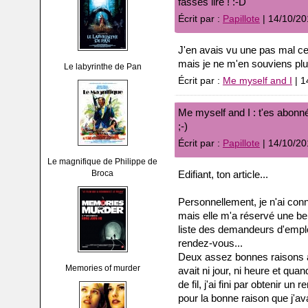
fasses lire ! :-D
Écrit par :
Papillote
| 14/10/20
J'en avais vu une pas mal ce
mais je ne m'en souviens plus 
Le labyrinthe de Pan
Écrit par :
Me myself and I
| 1
Me myself and I : t'es abonné
;-)
Écrit par :
Papillote
| 14/10/20
Le magnifique de Philippe de
Broca
Edifiant, ton article...
Personnellement, je n'ai co
mais elle m'a réservé une belle
liste des demandeurs d'emplo
rendez-vous...
Deux assez bonnes raisons à c
Memories of murder
avait ni jour, ni heure et qu
de fil, j'ai fini par obtenir u
pour la bonne raison que j'av