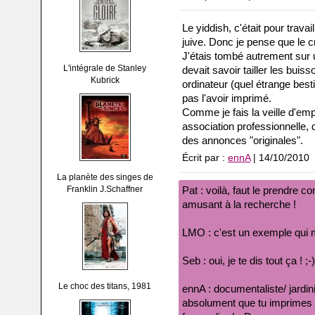
Le yiddish, c'était pour travai
juive. Donc je pense que le cri
J'étais tombé autrement sur 
L'intégrale de Stanley
devait savoir tailler les buiss
Kubrick
ordinateur (quel étrange besti
pas l'avoir imprimé.
Comme je fais la veille d'emp
association professionnelle, 
des annonces "originales".
Écrit par :
ennA
| 14/10/2010
La planète des singes de
Franklin J.Schaffner
Pat : voilà, faut le prendre
amusant à la recherche !
LMO : c'est un exemple qui m
Seb : oui, je te dis tout ça ! ;-)
Le choc des titans, 1981
ennA : documentaliste/ jardinie
absolument que tu imprimes le