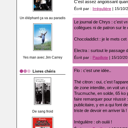
C'est assez angoissant qua
Écrit par :
Irrégulière
| 15/10/
Un éléphant ça va au paradis
Le journal de Chrys : c'est v
collègues ni de patron sur le
Chocoladdict : je le mets ce
Electra : surtout le passage d
Yes man avec Jim Carrey
Écrit par :
Papillote
| 15/10/20
Flo : c'est une idée..
Livres chéris
Thé citron : oui, c'est l'appa
de zone interdite, on voit un
Trucmuche, en solde, 65 ko par
faire remarquer pour réussir :
publicitaire, y en a qui font d
triste de devoir en arriver là !
De sang froid
Irrégulière : oh ouiiii !