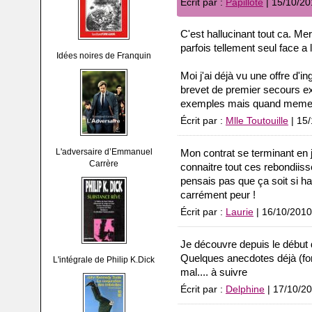
Écrit par :
Papillote
| 15/10/20
C'est hallucinant tout ca. Merc
parfois tellement seul face a 
Idées noires de Franquin
Moi j'ai déjà vu une offre d'i
brevet de premier secours e
exemples mais quand meme
Écrit par :
Mlle Toutouille
| 15
L'adversaire d’Emmanuel
Mon contrat se terminant en ja
Carrère
connaitre tout ces rebondiiss
pensais pas que ça soit si ha
carrément peur !
Écrit par :
Laurie
| 16/10/2010
Je découvre depuis le début d
Quelques anecdotes déjà (fo
L'intégrale de Philip K.Dick
mal.... à suivre
Écrit par :
Delphine
| 17/10/2