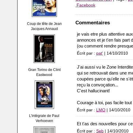
Facebook
Commentaires
Coup de tête de Jean
Jacques Annaud
je vais etre plus attentive a
annonces et je t'en fais part d
(ou comment rendre presque 
Écrit par :
pat'
| 14/10/2010
J'ai aussi vu le Zone Interdit
Gran Torino de Clint
qui se retrouvait dans une 
Eastwood
coupées parce qu'elle ne s'ét
reçu la convoçation...
C'est hallucinant!
Courage à toi, pas facile tout 
Écrit par :
LMO
| 14/10/2010
L'intégrale de Paul
Verhoeven
Et t'as des nouvelles pour ce
Écrit par :
Seb
| 14/10/2010