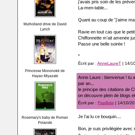
j'avais pris soin de les préveni
La-men-table...
Quant au coup de "j'aime ma 
Mulholland drive de David
Lynch
Ravie en tout cas que le peti
Chiffonnette m'ait amenée jus
Passe une belle soirée !
*
Écrit par :
AnneLaureT
| 14/1
Princesse Mononoké de
Hayao Miyazaki
Anne Laure : bienvenue ! tu a
par an...
le principe des citations de 
on découvre plein de blogs e
Écrit par :
Papillote
| 14/10/20
Je l'ai lu ce bouquin....
Rosemary's baby de Roman
Polanski
Bon, je suis privilégiée avec mo