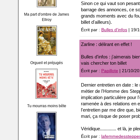
Sinon ce qui vaut son pesant 
barrage des annonces, ce sont
Ma part d'ombre de James
grands moments avec du fouta
Ellroy
billet d'ailleurs).
Écrit par :
Bulles d'infos
| 19/
Zarline : délirant en effet !
Bulles d'infos : j'aimerais bie
vais chercher ton billet
Orgueil et préjugés
Écrit par :
Papillote
| 21/10/20
Dernier entretien en date : l
métier de l'Homme des Steppe
implication particulière pour l
ramenée à des relations en entr
Tu mourras moins bête
l'entretien par me dire que,
mari, ça risque de poser pr
Véridique............. et là, je pleur
Écrit par :
lafemmedessteppe