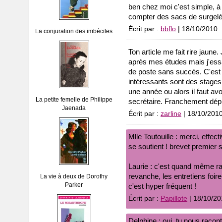
ben chez moi c'est simple, à
compter des sacs de surgelés,
Écrit par :
bbflo
| 18/10/2010
La conjuration des imbéciles
Ton article me fait rire jaune.
après mes études mais j'ess
de poste sans succès. C'est 
intéressants sont des stages
une année ou alors il faut avo
La petite femelle de Philippe
secrétaire. Franchement dép
Jaenada
Écrit par :
zarline
| 18/10/201
Mlle Toutouille : merci, effec
se soutient ! brevet premier 
Laurie : c'est quand même ra
revanche, les entretiens foire
La vie à deux de Dorothy
Parker
c'est hyper fréquent !
Écrit par :
Papillote
| 18/10/20
Delphine : oui, tu nous racont