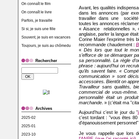
On connaît le film
Avant, les qualités indispens
On connaît le livre
dans les annonces (par exemp
travailler dans une société 
Parfois, je travaille
toutes les annonces réclament
« Aisance relationnelles », 
Si si, je suis une fille
anglaise, parler la langue était
Souvent, je suis en vacances
Corine Maier l’exprime très 
recommande chaudement :
B
Toujours, je suis au chômedu
«
Dès lors que tout le mon
s’efforce de se démarquer pa
sa personnalité. La règle d’
Rechercher
phrase : aujourd’hui on recrut
qu’ils savent faire. « Compé
communication » sont décisiv
accessoires. Bientôt on appre
Travailleur sans qualités, bi
commercial de vous-même. I
personnalité était un produ
marchande
. » (c'était ma "cit
Archives
Aujourd'hui c'est le jour du "
c'est tordant : "vous êtes 80
2025-02
d'épanouissement personnel"
2025-01
Je vous rappelle que lors
2023-10
l’ANPE (que j’ai raconté ici)
,