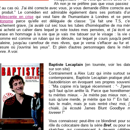
Ah non je ne préfère pas que vous passiez 
 au cas où. J'ai été correcte avec vous, je vous demande d'être correcte av
e produit." Le comédien est admirable également dans ses portraits d’u
dolescente en crise
qui veut faire de l'humanitaire à Londres et se pen
utonome
parce qu'elle est déléguée de classe: "j'ai fait une T.S, c'e
achement grave, j'ai avalé cul sec tous les tubes d'homéopathie de ma mèr
ai acheté un cahier dans lequel je note toutes mes pensées, et j'ai écrit u
hrase en hommage à la vie que je vais me tatouer sur le visage : la vie 
'homme est comme un ruban qui se déroule, sur lequel je cours jusqu'à perd
haleine, jusqu'au carrefour de mes rêves, que je verrai s'effacer au fur et
esure où j'ouvrirai les yeux". Et plein d'autres personnages dans le mê
nre. A voir.
Baptiste Lecaplain
(en tournée, voir les dat
sur son site)
Contrairement a Alex Lutz qui imite surtout s
contemporains, Baptiste Lecaplain pratique plut
l'autodérision en évoquant ses propres souveni
: "Ma copine m'a largué récemment : "- J'pen
qu'il faut qu'on arrête là. Parce que honnêtemen
tu mérites mieux. - Je mérite pas mieux non. 
suis qu'une merde, je mérite que toi !" En fait 
fais le malin, mais je suis rentré chez moi, j'
chialé, j'ai écouté James Blunt
Goodbye 
loveeer
!"
Vous connaissez peut-être ce blondinet pour s
rôle du colocataire dans la série
Bref
, ou pour s
sketches qui commencent à devenir célèbre