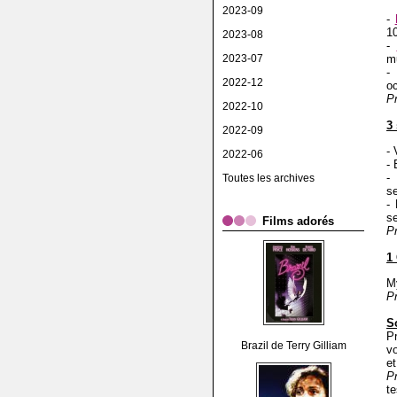
2023-09
-
1
2023-08
-
2023-07
m
-
2022-12
o
P
2022-10
3 
2022-09
- 
2022-06
-
-
Toutes les archives
s
-
s
Films adorés
Pr
1
M
P
S
Pr
Brazil de Terry Gilliam
vo
et
P
t