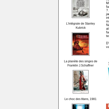
Mé
fa
?
j
i
ma
L'intégrale de Stanley
N
Kubrick
at
fa
t
D
va
La planète des singes de
Franklin J.Schaffner
Le choc des titans, 1981