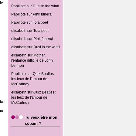
de
Papillote
sur
Dust in the wind
Papillote
sur
Pink funeral
Papillote
sur
To a poet
elisabeth
sur
To a poet
elisabeth
sur
Pink funeral
elisabeth
sur
Dust in the wind
elisabeth
sur
Mother,
l'enfance difficile de John
Lennon
Papillote
sur
Quiz Beatles :
les feux de l'amour de
McCartney
elisabeth
sur
Quiz Beatles :
les feux de l'amour de
de
McCartney
au
Tu veux être mon
copain ?