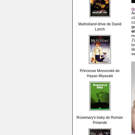
nu
A
cl
c
Mulholland drive de David
g
Lynch
e
mo
J'
to
da
s
Princesse Mononoké de
Hayao Miyazaki
Rosemary's baby de Roman
Polanski