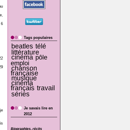
au
e,
 6
Tags populaires
beatles
télé
littérature
cinéma
pôle
22
emploi
chanson
29
française
musique
cinéma
français
travail
séries
Je savais lire en
je
2012
is
Biographies, récits