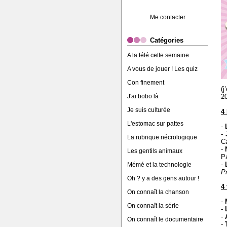
Me contacter
Catégories
A la télé cette semaine
A vous de jouer ! Les quiz
Con finement
(
J'ai bobo là
2
Je suis culturée
4 
L'estomac sur pattes
-
-
La rubrique nécrologique
Ca
-
Les gentils animaux
P
-
L
Mémé et la technologie
Pr
Oh ? y a des gens autour !
4
On connaît la chanson
-
On connaît la série
-
-
On connaît le documentaire
-