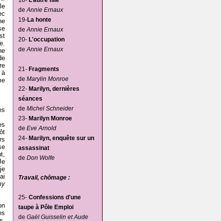
18-
L’autre fille
le
de
Annie Ernaux
ec
19-
La honte
ne
se
de
Annie Ernaux
st
20-
L'occupation
e.
de
Annie Ernaux
ne
de
re
21-
Fragments
 à
de
Marylin Monroe
me
22-
Marilyn, dernières
séances
de
Michel Schneider
es
23-
Marilyn Monroe
es
de
Eve Arnold
ôt
24-
Marilyn, enquête sur un
rs
se
assassinat
t,
de
Don Wolfe
Je
je
ai
Travail, chômage :
my
25-
Confessions d'une
on
taupe à Pôle Emploi
es
de
Gaël Guisselin et Aude
s,