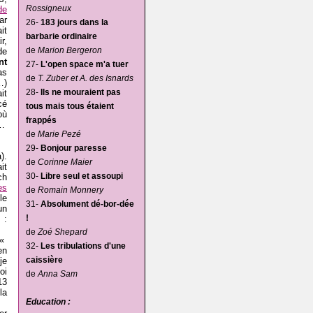
Rossigneux
de
ar
26-
183 jours dans la
it
barbarie ordinaire
ir,
de
Marion Bergeron
de
nt
27-
L'open space m'a tuer
as
de
T. Zuber et A. des Isnards
…)
28-
Ils ne mouraient pas
it
cé
tous mais tous étaient
où
frappés
e…
de
Marie Pezé
29-
Bonjour paresse
).
de
Corinne Maier
it
30-
Libre seul et assoupi
ch
es
de
Romain Monnery
le
31-
Absolument dé-bor-dée
un
!
 :
de
Zoé Shepard
 «
32-
Les tribulations d'une
en
caissière
je
oi
de
Anna Sam
13
a
Education :