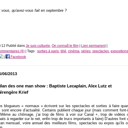
 vous, qu'avez-vous fait en septembre ?
:12 Publié dans
Je suis culturée
,
On connaît le film
|
Lien permanent
|
ommentaires (6)
| Tags :
sorties à paris
,
télé
,
cinéma
,
séries
,
spectacles
,
exposition
|
Facebook
6/06/2013
ilan des one man show : Baptiste Lecaplain, Alex Lutz et
érengère Krief
es blogueurs « normaux » écrivent sur les spectacles et sorties à faire qua
s sont encore d’actualité. Certains publient chaque jour (mais comment font-i
 Même au chômage, j’ai trop de films à voir sur Canal +, trop de vidéos 
ats à regarder sur le net, enfin trop de trucs importants à faire) D’autres font 
lan mensuel, voire annuel des meilleurs films, spectacles ou expos qu’ils o
us.