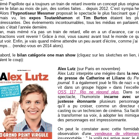
mé Papillote qui a toujours un train de retard invente un concept plus original
ire le bilan au mois de juin, des sorties faites... depuis 2012. C’est sympa he
 Alors
l’hypnotiseur Messmer
proposait le spectacle le plus fascinant que j’
amais vu, les
expos Toutankhamon
et
Tim Burton
étaient les pl
ntéressantes. Des évènements incontournables, tous les médias en parlaien
is c’était l’année dernière.
an, mais mémé n’a pas un train de retard, elle en a un d’avance, car c
tractions vont revenir ! Grâce à moi, vous saurez avant tout le monde ce qu’
ut voir. Enfin, je vais quand même attendre un peu avant d’écrire, comme j’ai 
emps… (rendez-vous en 2014 alors).
’abord, le
bilan catégorie one man show
(cliquez sur les sketches en lien, i
lent le coup):
Alex Lutz
(sur Paris en novembre)
Alex Lutz interprète une mégère dans
la rev
de presse de Catherine et Liliane
du
Pet
journal.
Il a également joué le fils de nazi « q
vit dans un groupe hippie » dans l’excelle
OSS 117, Rio ne répond plus
.
Dans s
spectacle, l’humoriste
incarne avec u
justesse étonnante
plusieurs personnag
qu’il a pu croiser, comme un directeur 
casting ou un technicien de cinéma. Sa facili
à transformer sa voix, à adopter les mimiqu
des personnages est impressionnante.
On peut le constater avec cette formidab
observation d'une
vendeuse de vêtemen
insupportable : " la voilà qui arrive avec le 4