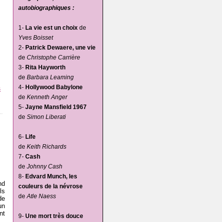
autobiographiques :
1-
La vie est un choix
de
Yves Boisset
2-
Patrick Dewaere, une vie
de
Christophe Carrière
3-
Rita Hayworth
de
Barbara Leaming
4-
Hollywood Babylone
s
de
Kenneth Anger
5-
Jayne Mansfield 1967
de
Simon Liberati
6-
Life
de
Keith Richards
7-
Cash
de
Johnny Cash
8-
Edvard Munch, les
nd
couleurs de la névrose
ls
de
Atle Naess
de
un
nt
9-
Une mort très douce