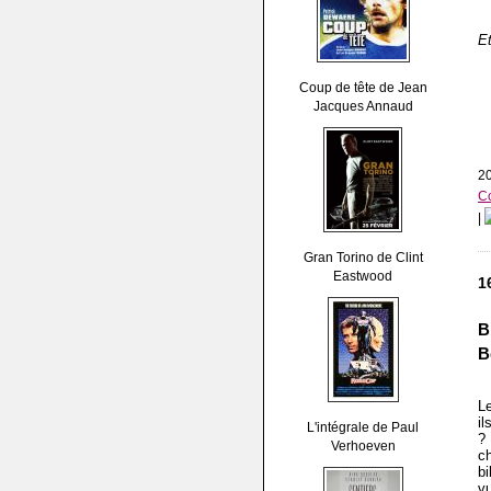
Et
Coup de tête de Jean
Jacques Annaud
20
C
|
Gran Torino de Clint
Eastwood
1
B
B
L
il
L'intégrale de Paul
?
Verhoeven
ch
bi
v