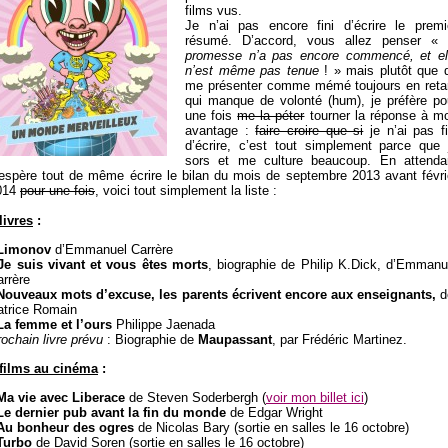
films vus.
Je n’ai pas encore fini d’écrire le premi
résumé. D’accord, vous allez penser «
promesse n’a pas encore commencé, et el
n’est même pas tenue
! » mais plutôt que 
me présenter comme mémé toujours en reta
qui manque de volonté (hum), je préfère po
une fois
me la péter
tourner la réponse à m
avantage :
faire croire que si
je n’ai pas fi
d’écrire, c’est tout simplement parce que 
sors et me culture beaucoup. En attenda
j’espère tout de même écrire le bilan du mois de septembre 2013 avant févri
014
pour une fois
, voici tout simplement la liste :
livres
:
Limonov
d’Emmanuel Carrère
Je suis vivant et vous êtes morts
, biographie de Philip K.Dick, d’Emmanu
rrère
Nouveaux mots d’excuse, les parents écrivent encore aux enseignants,
d
atrice Romain
a femme et l’ours
Philippe Jaenada
ochain livre prévu
: Biographie de
Maupassant
, par Frédéric Martinez.
 films au cinéma
:
Ma vie avec Liberace
de Steven Soderbergh (
voir mon billet ici
)
Le dernier pub avant la fin du monde
de Edgar Wright
Au bonheur des ogres
de Nicolas Bary (sortie en salles le 16 octobre)
Turbo
de David Soren (sortie en salles le 16 octobre)