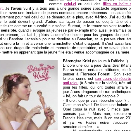
comme
celui-ci
ou celui des
filles en boîte 
it
. Je l’avais vu il y a trois ans à une grande soirée spectacle organisée p
rthur, avec une trentaine de jeunes comiques encore méconnus. Lecaplain éta
airement pour moi celui qui se démarquait le plus, avec
Vérino
. J’ai eu du fla
ar le petit devient grand. J’adore sa façon de passer du coq à l’âne et 
esticuler comme un survolté sur scène. Surtout, je le trouve souvent
toucha
t sensible
, quand il évoque sa jeunesse par exemple (moi aussi je n'aimais p
n prénom, j’ai fait L, j’étais la dernière choisie pour les groupes de sport
ai vu Baptiste Lecaplain pour sa dernière au Bataclan, et le pauvre chou éta
ut ému à la fin et a versé une larmichette, c’était craquant. Il s’est aussi lan
ns une dragouille maladroite et marrante de spectatrice, et ne savait plus 
e mettre en apprenant que la jeune fille était venue accompagnée de sa mèr
Bérengère Krief
(toujours à l’affiche !)
Encore une qui a joué dans
Bref
(Marla
Par sa voix et certaines attitudes, elle fa
penser à
Florence Foresti
. Son sket
le plus connu est
son cours de réparti
anti-relou
(à 3 min sur la vidéo), très uti
pour les filles, qui ont toutes affaire 
jour à ces dragueurs de rue pathétiques
« hé, on fait un tour de bagnole ?
- Il croit que je vais répondre quoi ? :
C’est mon rêve ! De faire une balade 
Opel corsa la nuit avec 5 mecs que 
connais pas ! Mais non, excuse-m
Francis Heaulme, mais là on est en 20
et j’ai vu
Faites entrer l’accusé
l
semaine dernière… »