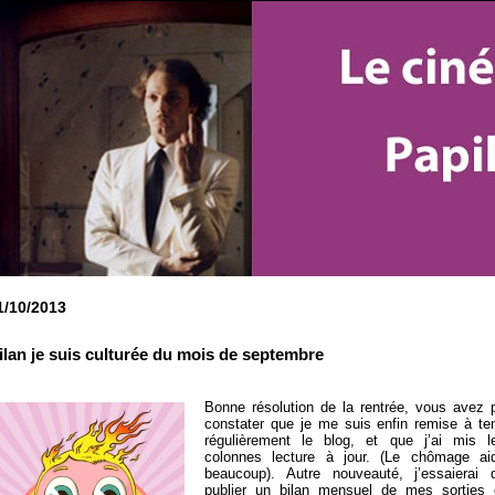
1/10/2013
ilan je suis culturée du mois de septembre
Bonne résolution de la rentrée, vous avez 
constater que je me suis enfin remise à ten
régulièrement le blog, et que j’ai mis l
colonnes lecture à jour. (Le chômage ai
beaucoup). Autre nouveauté, j’essaierai 
publier un bilan mensuel de mes sorties 