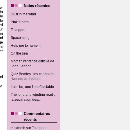
Notes récentes
er
la
Dust in the wind
le
de
Pink funeral
rd
ur
To a poet
on
ni
Space song
je
Help me to name it
nt
er
On the sea
Mother, l'enfance difficile de
John Lennon
Quiz Beatles : les chansons
el
d'amour de Lennon
e
Let it be, une fin inéluctable
The long and winding road :
la séparation des...
Commentaires
récents
elisabeth
sur
To a poet