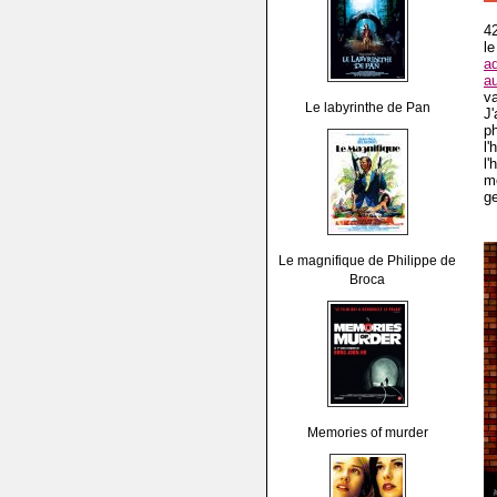
42
l
a
a
v
Le labyrinthe de Pan
J'
p
l
l'
m
ge
Le magnifique de Philippe de
Broca
Memories of murder