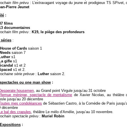
ochain film prévu
: L’extravagant voyage du jeune et prodigieux TS SPivet, 
ean-Pierre Jeunet
élé
:
7 films
 13 documentaires
ochain film prévu
:
K19, le piège des profondeurs
 séries
:
House of Cards
saison 1
Weeds
saison 7
uther
s1
a gifle
s1
Scandal
s1 et 2
Spaced
s1 et 2.
rochaine série prévue
:
Luther
saison 2.
 spectacles ou one man show
:
Desperate housemen
, au Grand point Virgule jusqu’au 31 octobre
Remue méninge, spectacle de mentalisme
de Xavier Nicolas, au théâtre 
esle jusqu’au 20 décembre
Toutes mes condoléances
de Sébastien Castro, à la Comédie de Paris jusqu’
9 décembre
Le bal des crapules
, théâtre Le mélo d’Amélie, jusqu’au 10 novembre.
rochain spectacle prévu
:
Muriel Robin
 Expositions
: