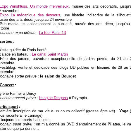
Expo Winshluss, Un monde merveilleux
, musée des arts décoratifs, jusqu’
0 novembre
Expo La mécanique des dessous
, une histoire indiscrète de la silhouett
usée des arts déco, jusqu’au 24 novembre
 Pub mania, ils collectionnent la publicité, musée des arts déco, jusqu’au
ctobre
rochaine expo prévue
:
La tour Paris 13
sorties
:
Visite guidée du Paris hanté
 Balade en bateau :
Le canal Saint Martin
 Fête des jardins, ouverture exceptionnelle de jardins privés, du 21 au 
eptembre
 Festiblog, vente et dédicace des blogs BD publiés en librairie, du 28 au 
eptembre.
ochaine sortie prévue
:
le salon du Bourget
 Concert
:
ylène Farmer à Bercy
rochain concert prévu
:
Imagine Dragons
à l'olympia
ortie sport
:
emière inscription de ma vie à un cours collectif (grosse épreuve) :
Yoga
(
us raconterai le carnage)
 toujours les sports habituels …
rochain sport prévu
: on m’a donné un DVD d’entraînement de
Pilates
, je va
ester ce que ça donne…