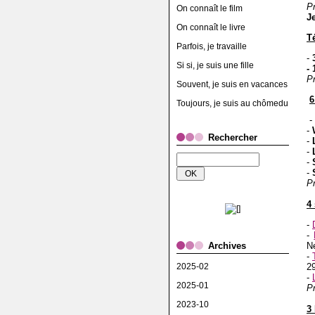
Pr
On connaît le film
J
On connaît le livre
T
Parfois, je travaille
-
3
Si si, je suis une fille
-
Pr
Souvent, je suis en vacances
6
Toujours, je suis au chômedu
-
-
Rechercher
-
L
-
L
-
-
P
4
-
-
Archives
N
-
2025-02
2
-
2025-01
P
2023-10
3