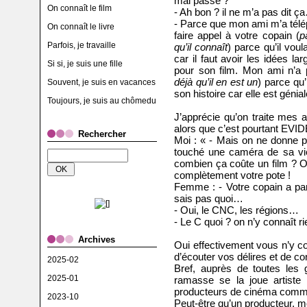
mal passé ?
On connaît le film
- Ah bon ? il ne m’a pas dit ça
- Parce que mon ami m’a téléph
On connaît le livre
faire appel à votre copain (
p
Parfois, je travaille
qu’il connaît
) parce qu’il voul
car il faut avoir les idées la
Si si, je suis une fille
pour son film. Mon ami n’a 
déjà qu’il en est un
) parce qu’
Souvent, je suis en vacances
son histoire car elle est génial
Toujours, je suis au chômedu
J’apprécie qu’on traite mes 
alors que c’est pourtant EVI
Rechercher
Moi : « - Mais on ne donne p
touché une caméra de sa vie
combien ça coûte un film ? O
complètement votre pote !
Femme : - Votre copain a parl
sais pas quoi…
- Oui, le CNC, les régions…
- Le C quoi ? on n’y connaît 
Archives
Oui effectivement vous n’y co
d’écouter vos délires et de 
2025-02
Bref, auprès de toutes les g
2025-01
ramasse se la joue artiste
producteurs de cinéma comme
2023-10
Peut-être qu’un producteur, m