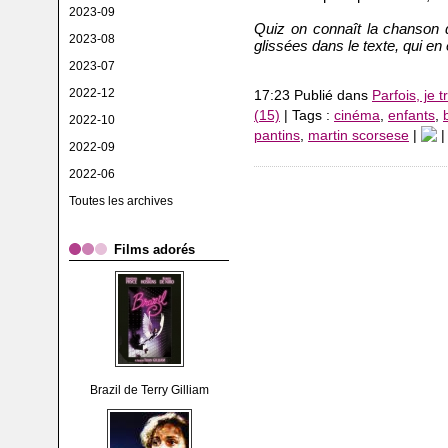
2023-09
Quiz on connaît la chanson 
2023-08
glissées dans le texte, qui en 
2023-07
2022-12
17:23 Publié dans
Parfois, je t
(15)
| Tags :
cinéma
,
enfants
,
2022-10
pantins
,
martin scorsese
|
2022-09
2022-06
Toutes les archives
Films adorés
Brazil de Terry Gilliam