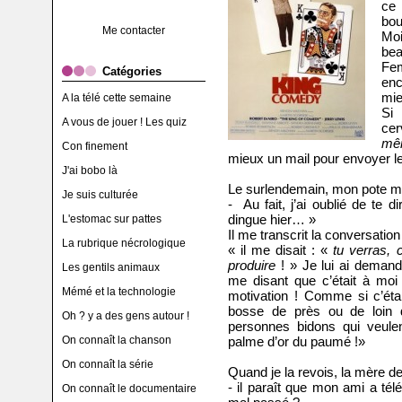
ce 
bou
Me contacter
Moi
bea
Fe
Catégories
enc
mie
A la télé cette semaine
Si 
A vous de jouer ! Les quiz
cer
mêm
Con finement
mieux un mail pour envoyer l
J'ai bobo là
Le surlendemain, mon pote me 
Je suis culturée
- Au fait, j’ai oublié de te 
dingue hier… »
L'estomac sur pattes
Il me transcrit la conversation 
La rubrique nécrologique
« il me disait : «
tu verras, 
produire
! » Je lui ai demandé
Les gentils animaux
me disant que c’était à moi
Mémé et la technologie
motivation ! Comme si c’ét
bosse de près ou de loin 
Oh ? y a des gens autour !
personnes bidons qui veulent
On connaît la chanson
palme d’or du paumé !»
On connaît la série
Quand je la revois, la mère d
- il paraît que mon ami a tél
On connaît le documentaire