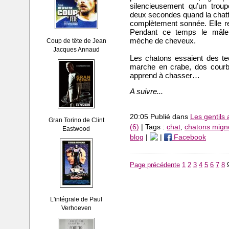
silencieusement qu’un troupe
deux secondes quand la chatt
complètement sonnée. Elle re
Pendant ce temps le mâle
mèche de cheveux.
Coup de tête de Jean
Jacques Annaud
Les chatons essaient des t
marche en crabe, dos courbé,
apprend à chasser…
A suivre...
20:05 Publié dans
Les gentils
Gran Torino de Clint
(6)
| Tags :
chat
,
chatons mign
Eastwood
blog
|
|
Facebook
Page précédente
1
2
3
4
5
6
7
8
L'intégrale de Paul
Verhoeven