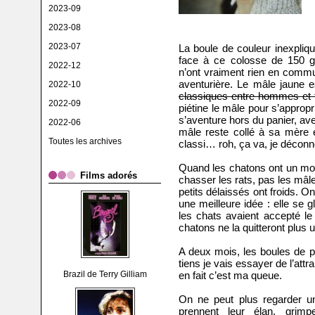
2023-09
2023-08
2023-07
La boule de couleur inexpliq
face à ce colosse de 150 g
2022-12
n’ont vraiment rien en commu
aventurière. Le mâle jaune es
2022-10
classiques entre hommes et
2022-09
piétine le mâle pour s’appropr
s’aventure hors du panier, av
2022-06
mâle reste collé à sa mère et
Toutes les archives
classi… roh, ça va, je déconn
Quand les chatons ont un mois
Films adorés
chasser les rats, pas les mâle
petits délaissés ont froids. O
une meilleure idée : elle se 
les chats avaient accepté l
chatons ne la quitteront plus u
A deux mois, les boules de p
tiens je vais essayer de l’attra
Brazil de Terry Gilliam
en fait c’est ma queue.
On ne peut plus regarder un 
prennent leur élan, grimp