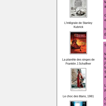
M
à
G
e
L'intégrale de Stanley
Kubrick
I
É
S
M
b
La planète des singes de
j
Franklin J.Schaffner
f
S
a
L
p
Le choc des titans, 1981
O
c