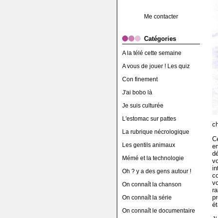
Me contacter
Catégories
A la télé cette semaine
A vous de jouer ! Les quiz
Con finement
J'ai bobo là
Je suis culturée
L'estomac sur pattes
c
La rubrique nécrologique
C
Les gentils animaux
e
d
Mémé et la technologie
v
in
Oh ? y a des gens autour !
c
vo
On connaît la chanson
r
p
On connaît la série
ét
On connaît le documentaire