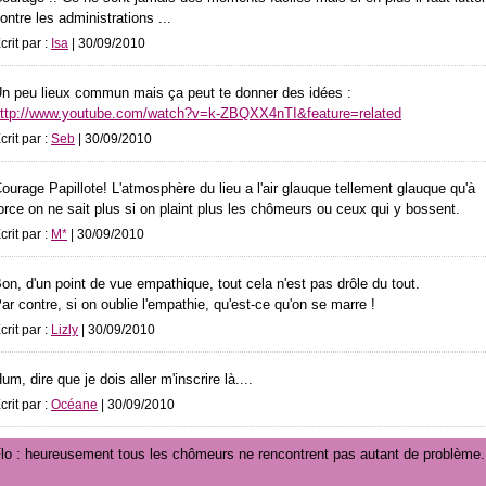
ontre les administrations ...
crit par :
Isa
| 30/09/2010
n peu lieux commun mais ça peut te donner des idées :
ttp://www.youtube.com/watch?v=k-ZBQXX4nTI&feature=related
crit par :
Seb
| 30/09/2010
ourage Papillote! L'atmosphère du lieu a l'air glauque tellement glauque qu'à
orce on ne sait plus si on plaint plus les chômeurs ou ceux qui y bossent.
crit par :
M*
| 30/09/2010
on, d'un point de vue empathique, tout cela n'est pas drôle du tout.
ar contre, si on oublie l'empathie, qu'est-ce qu'on se marre !
crit par :
Lizly
| 30/09/2010
um, dire que je dois aller m'inscrire là....
crit par :
Océane
| 30/09/2010
lo : heureusement tous les chômeurs ne rencontrent pas autant de problème.