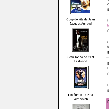
c
É
Coup de tête de Jean
U
Jacques Annaud
h
É
C
f
É
Gran Torino de Clint
Eastwood
B
P
É
H
É
L'intégrale de Paul
Verhoeven
F