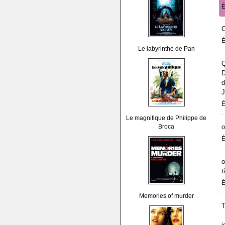
É
C
É
Le labyrinthe de Pan
Q
D
d
J
É
Le magnifique de Philippe de
Broca
o
É
o
t
É
Memories of murder
T
j