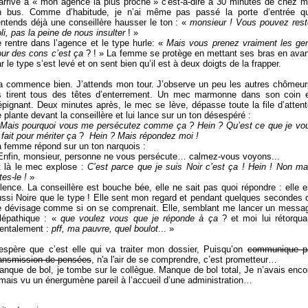
’arrive à « mon agence la plus proche » c'est-à-dire à 30 minutes de chez m
n bus. Comme d’habitude, je n’ai même pas passé la porte d’entrée q
entends déjà une conseillère hausser le ton : «
monsieur ! Vous pouvez rest
li, pas la peine de nous insulter
! »
 rentre dans l’agence et le type hurle: «
Mais vous prenez vraiment les ge
our des cons c’est ça
? ! » La femme se protège en mettant ses bras en avan
r le type s’est levé et on sent bien qu’il est à deux doigts de la frapper.
a commence bien. J’attends mon tour. J’observe un peu les autres chômeur
ls tirent tous des têtes d’enterrement. Un mec marmonne dans son coin 
épignant. Deux minutes après, le mec se lève, dépasse toute la file d’attent
 plante devant la conseillère et lui lance sur un ton désespéré :
Mais pourquoi vous me persécutez comme ça ? Hein ? Qu’est ce que je vo
 fait pour mériter ça
?
Hein ? Mais répondez moi !
a femme répond sur un ton narquois :
 Enfin, monsieur, personne ne vous persécute… calmez-vous voyons...
t là le mec explose :
C’est parce que je suis Noir c’est ça ! Hein ! Non ma
tes-le !
»
lence. La conseillère est bouche bée, elle ne sait pas quoi répondre : elle e
ussi Noire que le type ! Elle sent mon regard et pendant quelques secondes 
e dévisage comme si on se comprenait. Elle, semblant me lancer un messa
élépathique : «
que voulez vous que je réponde à ça
? et moi lui rétorqua
entalement :
pff, ma pauvre, quel boulot
... »
’espère que c’est elle qui va traiter mon dossier, Puisqu’on
communique p
ransmission de pensées
, n'a l'air de se comprendre, c’est prometteur…
nque de bol, je tombe sur le collègue. Manque de bol total, Je n’avais enco
mais vu un énergumène pareil à l’accueil d’une administration…