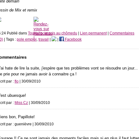
uite demain
ssin de Mix et remix
:24 Publié dans
Toujours, je suis au chômedu
|
Lien permanent
|
Commentaires
0)
| Tags :
pole emploi
,
travail
|
|
Facebook
ommentaires
'ai hate de lire la suite, j'espère que tes problèmes vont se résoudre un jour...
e prie pour ne jamais avoir à connaitre ça !
crit par :
flo
| 30/09/2010
'est ubuesque!
crit par :
Miss Cz
| 30/09/2010
iens bon, Papillote!
crit par : guenièvre | 30/09/2010
ourage !! Ce ne sont jamais des moments faciles mais si en plus il faut lutter