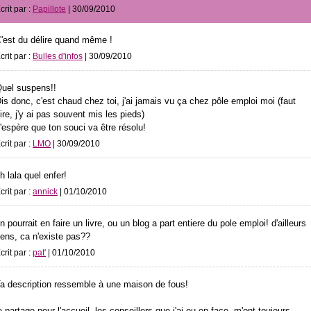
crit par :
Papillote
| 30/09/2010
'est du délire quand même !
crit par :
Bulles d'infos
| 30/09/2010
uel suspens!!
is donc, c'est chaud chez toi, j'ai jamais vu ça chez pôle emploi moi (faut
ire, j'y ai pas souvent mis les pieds)
'espère que ton souci va être résolu!
crit par :
LMO
| 30/09/2010
h lala quel enfer!
crit par :
annick
| 01/10/2010
n pourrait en faire un livre, ou un blog a part entiere du pole emploi! d'ailleurs
iens, ca n'existe pas??
crit par :
pat'
| 01/10/2010
a description ressemble à une maison de fous!
e partage pour l'accueil, les conseillers que j'ai eu en face, m'ont toujours