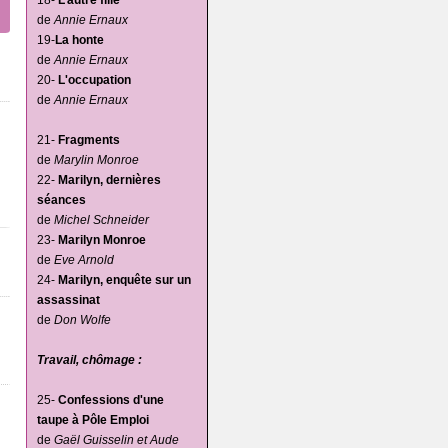
18-
L’autre fille
de
Annie Ernaux
19-
La honte
de
Annie Ernaux
20-
L'occupation
de
Annie Ernaux
21-
Fragments
de
Marylin Monroe
22-
Marilyn, dernières
séances
de
Michel Schneider
23-
Marilyn Monroe
de
Eve Arnold
24-
Marilyn, enquête sur un
assassinat
de
Don Wolfe
Travail, chômage :
25-
Confessions d'une
taupe à Pôle Emploi
de
Gaël Guisselin et Aude