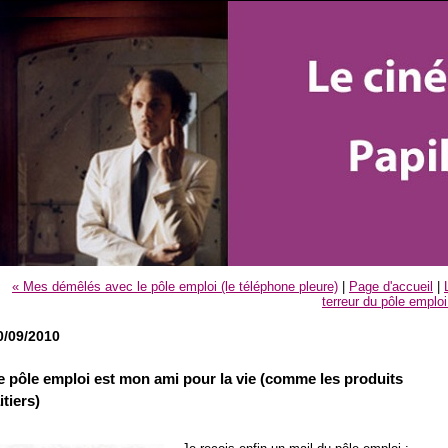
« Mes démêlés avec le pôle emploi (le téléphone pleure)
|
Page d'accueil
|
terreur du pôle emploi
0/09/2010
e pôle emploi est mon ami pour la vie (comme les produits
itiers)