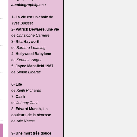
autobiographiques :
1-
La vie est un choix
de
Yves Boisset
2-
Patrick Dewaere, une vie
de
Christophe Carrière
3-
Rita Hayworth
de
Barbara Leaming
4-
Hollywood Babylone
de
Kenneth Anger
5-
Jayne Mansfield 1967
de
Simon Liberati
6-
Life
de
Keith Richards
7-
Cash
de
Johnny Cash
8-
Edvard Munch, les
couleurs de la névrose
de
Atle Naess
.
9-
Une mort très douce