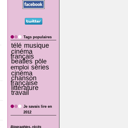
Tags populaires
télé
musique
cinéma
français
beatles
pôle
séries
emploi
cinéma
chanson
française
littérature
travail
Je savais lire en
2012
Biographies, récits