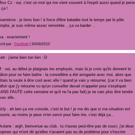
iss Cz : oui, c'est un mot qui me vient souvent à l'esprit aussi quand je pens
 ça !
uenièvre : je tiens bon ! à force d'être baladée tout le temps par le pôle
mploi, je suis même assez remontée ...ça va barder ...
sa : exactement !
crit par :
Papillote
| 30/09/2010
eb : j'aime bien ton lien :-D
 : oui, au début je plaignais les employés, mais là je crois qu'ils donnent le
âton pour se faire battre : la conseillère a été arrogante avec moi, alors que
'étais la seule à être cool avec elle ! quand je vais y retourner, (car il va bien
alloir que j'y retourne vu qu'un conseiller devait m'appeler pour s'expliquer
ANS FAUTE cette semaine et qu'il ne l'a pas fait) je ne vais plus être tendre
vec elle...
izly : ah ben ça me console, c'est le but ! je me dis que si ma situation est
ourrie, au moins je peux m'en servir pour faire rire, c'est déjà ça...
céane : argh, bienvenue au club.. tu n'auras peut-être pas de souci, j'ai deux
opines qui m'ont dit qu'elles n'avaient pas eu de problème pour s'inscrire