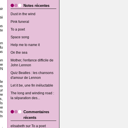
Notes récentes
ir
Dust in the wind
té
Pink funeral
us
To a poet
te
Space song
en
Help me to name it
du
as
On the sea
on
Mother, l'enfance difficile de
pe
John Lennon
ON
Quiz Beatles : les chansons
d'amour de Lennon
le
Let it be, une fin inéluctable
ns
ur
The long and winding road :
ée
la séparation des...
s,
ls
me
rs
Commentaires
ts
récents
elisabeth
sur
To a poet