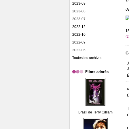
s
2023-09
de
2023-08
2023-07
2022-12
15
2022-10
(2
2022-09
2022-06
C
Toutes les archives
J
J
Films adorés
É
c
É
T
Brazil de Terry Gilliam
É
C