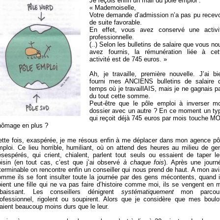
Je reçois enfin un mail du pôle emploi :
« Mademoiselle,
Votre demande d’admission n’a pas pu recevo
de suite favorable.
En effet, vous avez conservé une activi
professionnelle.
(..) Selon les bulletins de salaire que vous no
avez fournis, la rémunération liée à cet
activité est de 745 euros. »
Ah, je travaille, première nouvelle. J’ai bi
fourni mes ANCIENS bulletins de salaire 
temps où je travaillAIS, mais je ne gagnais p
du tout cette somme.
Peut-être que le pôle emploi à inverser m
dossier avec un autre ? En ce moment un ty
qui reçoit déjà 745 euros par mois touche M
hômage en plus ?
ette fois, exaspérée, je me résous enfin à me déplacer dans mon agence pô
mploi. Ce lieu horrible, humiliant, où on attend des heures au milieu de ge
ésespérés, qui crient, chialent, parlent tout seuls ou essaient de taper le
oisin (en tout cas, c’est que j’ai observé
à chaque fois
). Après une journ
terminable on rencontre enfin un conseiller qui nous prend de haut. A mon avi
omme ils se font insulter toute la journée par des gens mécontents, quand i
ient une fille qui ne va pas faire d’histoire comme moi, ils se vengent en 
abaissant. Les conseillers dénigrent
systématiquement
mon parcou
rofessionnel, rigolent ou soupirent. Alors que je considère que mes boulo
aient beaucoup moins durs que le leur.