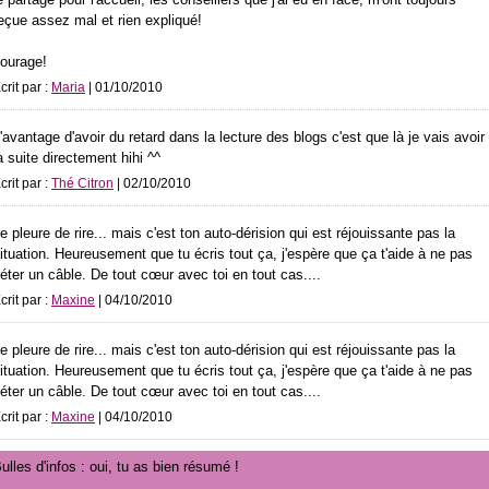
eçue assez mal et rien expliqué!
ourage!
crit par :
Maria
| 01/10/2010
'avantage d'avoir du retard dans la lecture des blogs c'est que là je vais avoir
a suite directement hihi ^^
crit par :
Thé Citron
| 02/10/2010
e pleure de rire... mais c'est ton auto-dérision qui est réjouissante pas la
ituation. Heureusement que tu écris tout ça, j'espère que ça t'aide à ne pas
éter un câble. De tout cœur avec toi en tout cas....
crit par :
Maxine
| 04/10/2010
e pleure de rire... mais c'est ton auto-dérision qui est réjouissante pas la
ituation. Heureusement que tu écris tout ça, j'espère que ça t'aide à ne pas
éter un câble. De tout cœur avec toi en tout cas....
crit par :
Maxine
| 04/10/2010
ulles d'infos : oui, tu as bien résumé !