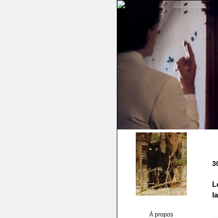
3
L
la
À propos