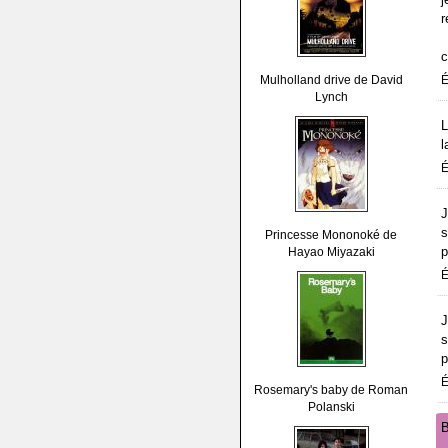
r
c
Mulholland drive de David
É
Lynch
L
l
É
J
s
Princesse Mononoké de
p
Hayao Miyazaki
É
J
s
p
É
Rosemary's baby de Roman
Polanski
B