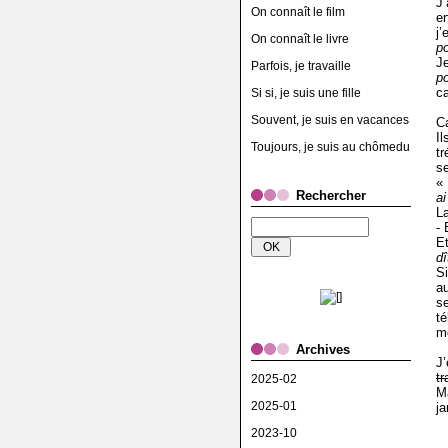
J
On connaît le film
e
j’
On connaît le livre
po
Je
Parfois, je travaille
p
ca
Si si, je suis une fille
Souvent, je suis en vacances
C
I
Toujours, je suis au chômedu
tr
se
«
Rechercher
ai
L
-
E
dî
Si
a
s
t
m
Archives
J
t
2025-02
Ma
2025-01
ja
2023-10