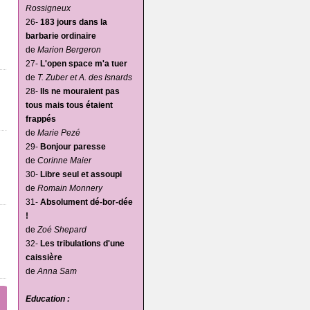
Rossigneux
26-
183 jours dans la
barbarie ordinaire
de
Marion Bergeron
27-
L'open space m'a tuer
de
T. Zuber et A. des Isnards
28-
Ils ne mouraient pas
tous mais tous étaient
frappés
de
Marie Pezé
29-
Bonjour paresse
de
Corinne Maier
30-
Libre seul et assoupi
de
Romain Monnery
31-
Absolument dé-bor-dée
!
de
Zoé Shepard
32-
Les tribulations d'une
caissière
de
Anna Sam
Education :