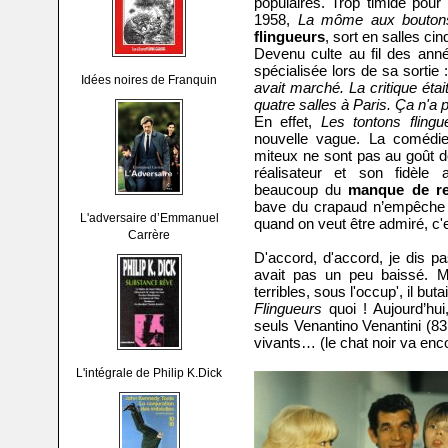
populaires. Trop timide pour 
1958,
La môme aux bouton
flingueurs
, sort en salles cin
Devenu culte au fil des anné
spécialisée lors de sa sortie 
Idées noires de Franquin
avait marché. La critique étai
quatre salles à Paris. Ça n'a 
En effet,
Les tontons flingu
nouvelle vague. La comédie 
miteux ne sont pas au goût de 
réalisateur et son fidèle a
beaucoup du
manque de re
bave du crapaud n’empêche p
L'adversaire d’Emmanuel
quand on veut être admiré, c'e
Carrère
D'accord, d'accord, je dis pa
avait pas un peu baissé. 
terribles, sous l'occup', il buta
Flingueurs
quoi ! Aujourd’hui
seuls Venantino Venantini (8
vivants… (le chat noir va enc
L'intégrale de Philip K.Dick