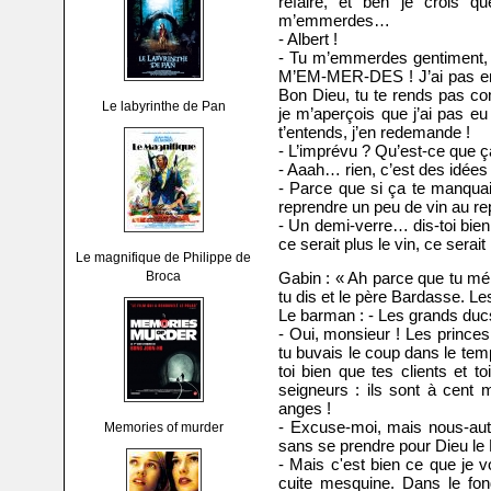
refaire, et ben je crois q
m’emmerdes…
- Albert !
- Tu m’emmerdes gentiment,
M’EM-MER-DES ! J’ai pas enc
Bon Dieu, tu te rends pas com
Le labyrinthe de Pan
je m’aperçois que j’ai pas e
t’entends, j’en redemande !
- L’imprévu ? Qu’est-ce que ç
- Aaah… rien, c’est des idée
- Parce que si ça te manquait 
reprendre un peu de vin au re
- Un demi-verre… dis-toi bie
ce serait plus le vin, ce serait 
Le magnifique de Philippe de
Broca
Gabin : « Ah parce que tu mé
tu dis et le père Bardasse. L
Le barman : - Les grands duc
- Oui, monsieur ! Les princes
tu buvais le coup dans le temps
toi bien que tes clients et to
seigneurs : ils sont à cent m
anges !
- Excuse-moi, mais nous-autr
Memories of murder
sans se prendre pour Dieu le 
- Mais c'est bien ce que je v
cuite mesquine. Dans le fon