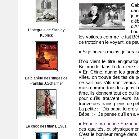
Gab
dans
jeu
d’é
d’A
L'intégrale de Stanley
bout
Kubrick
les voitures comme le fait Béb
de trottoir en le voyant, de p
« Si je buvais moins, je serai
D’où vient le titre énigmatiq
Belmondo dans la dernière s
« En Chine, quand les grands
villes, on trouve des tas de 
La planète des singes de
ne sait pas s'ils sont venus l
Franklin J.Schaffner
mais comme tous les gens là
âme, ils donnent tout ce qu'il
pour qu'ils trouvent leurs h
trouve des trains pleins de pe
La petite : - Dis papa, tu croi
Bébel : - Je pense qu'il en a 
«
Ecoute ma bonne Suzanne
Le choc des titans, 1981
des qualités, et physiquemen
C’est le bonheur rangé dans 