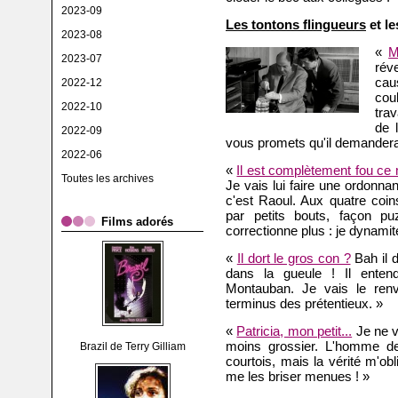
2023-09
Les tontons flingueurs
et le
2023-08
«
M
2023-07
rév
cau
2022-12
coul
2022-10
trav
de 
2022-09
vous promets qu'il demandera
2022-06
«
Il est complètement fou ce
Toutes les archives
Je vais lui faire une ordonnan
c'est Raoul. Aux quatre coins
par petits bouts, façon pu
Films adorés
correctionne plus : je dynamite,
«
Il dort le gros con ?
Bah il 
dans la gueule ! Il enten
Montauban. Je vais le renv
terminus des prétentieux. »
«
Patricia, mon petit...
Je ne v
moins grossier. L'homme de
Brazil de Terry Gilliam
courtois, mais la vérité m'ob
me les briser menues ! »