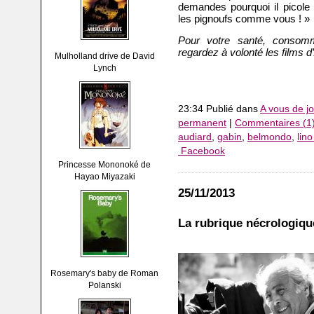
demandes pourquoi il picole 
les pignoufs comme vous ! »
Pour votre santé, consomm
regardez à volonté les films d
Mulholland drive de David
Lynch
23:34 Publié dans
A vous de jo
permanent
|
Commentaires (1
audiard
,
gabin
,
belmondo
,
lin
Facebook
Princesse Mononoké de
Hayao Miyazaki
25/11/2013
La rubrique nécrologiqu
Rosemary's baby de Roman
Polanski