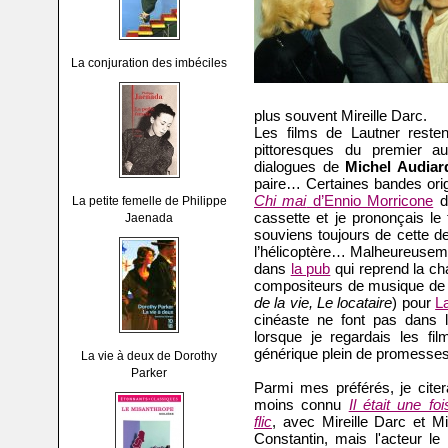
La conjuration des imbéciles
plus souvent Mireille Darc.
Les films de Lautner reste
pittoresques du premier au
dialogues de
Michel Audiar
paire… Certaines bandes ori
Chi mai
d’Ennio Morricone
d
La petite femelle de Philippe
cassette et je prononçais le 
Jaenada
souviens toujours de cette d
l’hélicoptère… Malheureuseme
dans
la pub
qui reprend la ch
compositeurs de musique de 
de la vie, Le locataire
) pour
L
cinéaste ne font pas dans l
lorsque je regardais les fi
générique plein de promess
La vie à deux de Dorothy
Parker
Parmi mes préférés, je citer
moins connu
Il était une fo
flic
, avec Mireille Darc et Mi
Constantin, mais l'acteur le