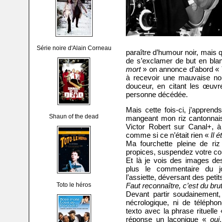
Série noire d'Alain Corneau
paraître d’humour noir, mais 
de s’exclamer de but en blan
mort
» on annonce d’abord «
à recevoir une mauvaise nou
douceur, en citant les œuvr
personne décédée.
Mais cette fois-ci, j’appren
Shaun of the dead
mangeant mon riz cantonnais, 
Victor Robert sur Canal+, à 
comme si ce n’était rien «
Il é
Ma fourchette pleine de riz
propices, suspendez votre c
Et là je vois des images de
plus le commentaire du j
l’assiette, déversant des petit
Toto le héros
Faut reconnaître, c’est du brut
Devant partir soudainement, 
nécrologique, ni de télépho
texto avec la phrase rituelle
réponse un laconique «
oui