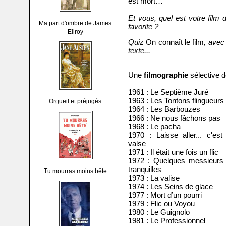
est mort…
Et vous, quel est votre film d
Ma part d'ombre de James
favorite ?
Ellroy
Quiz
On connaît le film
, avec
texte...
Une
filmographie
sélective d
1961 : Le Septième Juré
1963 : Les Tontons flingueurs
Orgueil et préjugés
1964 : Les Barbouzes
1966 : Ne nous fâchons pas
1968 : Le pacha
1970 : Laisse aller... c'est
valse
1971 : Il était une fois un flic
1972 : Quelques messieurs 
tranquilles
Tu mourras moins bête
1973 : La valise
1974 : Les Seins de glace
1977 : Mort d’un pourri
1979 : Flic ou Voyou
1980 : Le Guignolo
1981 : Le Professionnel