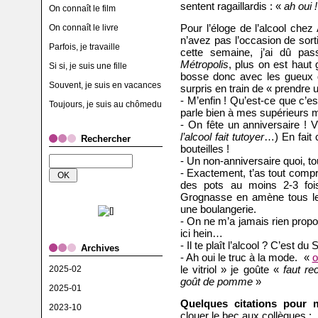
sentent ragaillardis : «
ah oui !
On connaît le film
Pour l’éloge de l’alcool che
On connaît le livre
n’avez pas l’occasion de sor
Parfois, je travaille
cette semaine, j’ai dû pa
Métropolis
, plus on est haut
Si si, je suis une fille
bosse donc avec les gueux d
Souvent, je suis en vacances
surpris en train de « prendre u
- M’enfin ! Qu’est-ce que c’es
Toujours, je suis au chômedu
parle bien à mes supérieurs m
- On fête un anniversaire ! 
l’alcool fait tutoyer
…) En fait c
Rechercher
bouteilles !
- Un non-anniversaire quoi, to
- Exactement, t’as tout compri
des pots au moins 2-3 foi
Grognasse en amène tous les
une boulangerie.
- On ne m’a jamais rien propos
ici hein…
- Il te plaît l’alcool ? C’est du 
Archives
- Ah oui le truc à la mode. «
o
le vitriol » je goûte «
faut re
2025-02
goût de pomme
»
2025-01
Quelques citations pour 
2023-10
clouer le bec aux collègues :