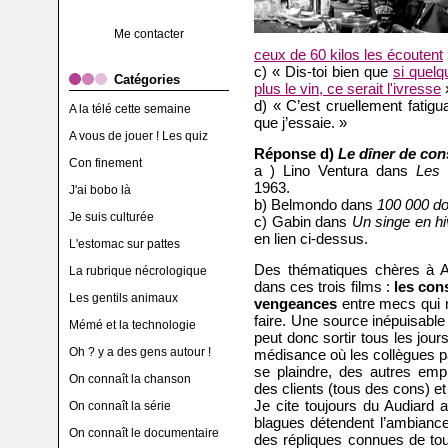
Me contacter
ceux de 60 kilos les écoutent
c) « Dis-toi bien que
si quel
Catégories
plus le vin, ce serait l'ivresse
d) « C’est cruellement fatigua
A la télé cette semaine
que j’essaie. »
A vous de jouer ! Les quiz
Réponse d)
Le dîner de con
Con finement
a ) Lino Ventura dans
Les 
1963.
J'ai bobo là
b) Belmondo dans
100 000 dol
Je suis culturée
c) Gabin dans
Un singe en hi
en lien ci-dessus.
L'estomac sur pattes
Des thématiques chères à A
La rubrique nécrologique
dans ces trois films :
les cons
Les gentils animaux
vengeances
entre mecs qui n
faire. Une source inépuisable
Mémé et la technologie
peut donc sortir tous les jours
Oh ? y a des gens autour !
médisance où les collègues pa
se plaindre, des autres empl
On connaît la chanson
des clients (tous des cons) et
Je cite toujours du Audiard
On connaît la série
blagues détendent l’ambiance
On connaît le documentaire
des répliques connues de to