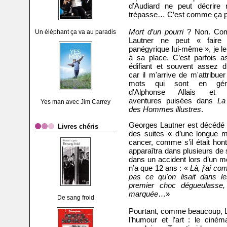
d’Audiard ne peut décrire 
trépasse… C’est comme ça po
Mort d’un pourri
? Non. Co
Un éléphant ça va au paradis
Lautner ne peut « faire
panégyrique lui-même », je le
à sa place. C’est parfois a
édifiant et souvent assez dr
car il m'arrive de m'attribue
mots qui sont en géné
d'Alphonse Allais et 
aventures puisées dans
La
Yes man avec Jim Carrey
des Hommes illustres
.
Georges Lautner est décédé 
Livres chéris
des suites « d’une longue m
cancer, comme s’il était honte
apparaîtra dans plusieurs de 
dans un accident lors d’un m
n’a que 12 ans : «
Là, j'ai co
pas ce qu'on lisait dans le
premier choc dégueulasse,
marquée
…»
De sang froid
Pourtant, comme beaucoup, L
l’humour et l’art : le ciném