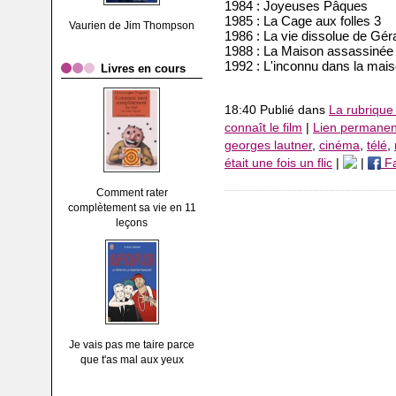
1984 : Joyeuses Pâques
1985 : La Cage aux folles 3
Vaurien de Jim Thompson
1986 : La vie dissolue de Gér
1988 : La Maison assassinée
1992 : L'inconnu dans la mai
Livres en cours
18:40 Publié dans
La rubrique
connaît le film
|
Lien permanen
georges lautner
,
cinéma
,
télé
,
était une fois un flic
|
|
Fa
Comment rater
complètement sa vie en 11
leçons
Je vais pas me taire parce
que t'as mal aux yeux