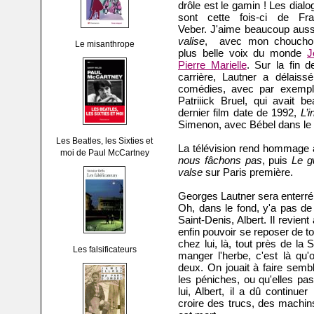
drôle est le gamin ! Les dial
sont cette fois-ci de Fra
Veber. J'aime beaucoup aus
valise
, avec mon choucho
Le misanthrope
plus belle voix du monde
J
Pierre Marielle
. Sur la fin d
carrière, Lautner a délaissé
comédies, avec par exemp
Patriiick Bruel, qui avait b
dernier film date de 1992,
L’
Simenon, avec Bébel dans le rô
Les Beatles, les Sixties et
La télévision rend hommage à
moi de Paul McCartney
nous fâchons pas
, puis
Le g
valse
sur Paris première.
Georges Lautner sera enterré 
Oh, dans le fond, y'a pas de 
Saint-Denis, Albert. Il revient 
enfin pouvoir se reposer de to
chez lui, là, tout près de la 
Les falsificateurs
manger l'herbe, c'est là qu'
deux. On jouait à faire sembl
les péniches, ou qu'elles pa
lui, Albert, il a dû continue
croire des trucs, des machins