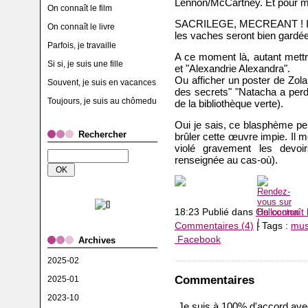
Lennon/McCartney. Et pour moi
On connaît le film
SACRILEGE, MECREANT ! Il fa
On connaît le livre
les vaches seront bien gar
Parfois, je travaille
A ce moment là, autant mettre
Si si, je suis une fille
et "Alexandrie Alexandra".
Ou afficher un poster de Zol
Souvent, je suis en vacances
des secrets" "Natacha a perdu
Toujours, je suis au chômedu
de la bibliothèque verte).
Oui je sais, ce blasphème pe
Rechercher
brûler cette œuvre impie. Il m
violé gravement les devoi
renseignée au cas-où).
18:23 Publié dans
On connaît 
Commentaires (4)
| Tags :
mus
Facebook
Archives
2025-02
Commentaires
2025-01
2023-10
Je suis à 100% d'accord avec 