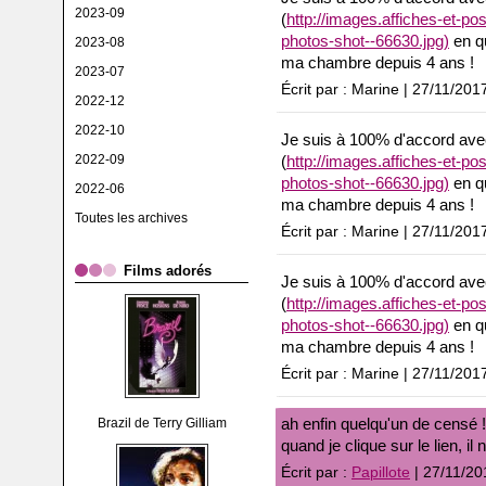
2023-09
(
http://images.affiches-et-p
photos-shot--66630.jpg)
en q
2023-08
ma chambre depuis 4 ans !
2023-07
Écrit par : Marine | 27/11/201
2022-12
2022-10
Je suis à 100% d'accord avec 
2022-09
(
http://images.affiches-et-p
photos-shot--66630.jpg)
en q
2022-06
ma chambre depuis 4 ans !
Toutes les archives
Écrit par : Marine | 27/11/201
Films adorés
Je suis à 100% d'accord avec 
(
http://images.affiches-et-p
photos-shot--66630.jpg)
en q
ma chambre depuis 4 ans !
Écrit par : Marine | 27/11/201
ah enfin quelqu'un de censé !
Brazil de Terry Gilliam
quand je clique sur le lien, il
Écrit par :
Papillote
| 27/11/20