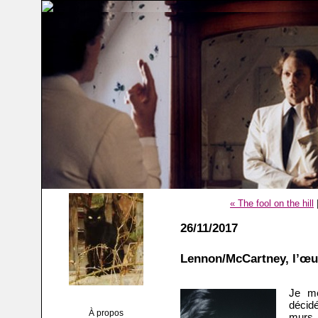
« The fool on the hill
26/11/2017
Lennon/McCartney, l’œu
Je me
décid
À propos
murs