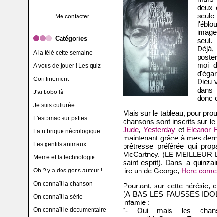
deux
seule
Me contacter
l'éblo
image
Catégories
seul.
Déjà,
A la télé cette semaine
poste
moi d
A vous de jouer ! Les quiz
d'éga
Con finement
Dieu v
dans 
J'ai bobo là
donc c
Je suis culturée
Mais sur le tableau, pour prouv
L'estomac sur pattes
chansons sont inscrits sur 
Jude
,
Yesterday
et
Eleanor 
La rubrique nécrologique
maintenant grâce à mes derni
Les gentils animaux
prêtresse préférée qui pro
McCartney. (LE MEILLEUR 
Mémé et la technologie
saint esprit
). Dans la quinzai
lire un de George,
Here comes
Oh ? y a des gens autour !
On connaît la chanson
Pourtant, sur cette hérésie, 
(A BAS LES FAUSSES IDOLES
On connaît la série
infamie :
On connaît le documentaire
"- Oui mais les chans