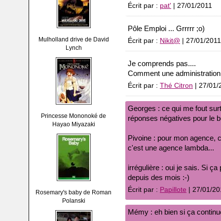
Écrit par :
pat'
| 27/01/2011
Pôle Emploi ... Grrrrr ;o)
Mulholland drive de David
Écrit par :
Nikit@
| 27/01/2011
Lynch
Je comprends pas....
Comment une administration 
Écrit par :
Thé Citron
| 27/01/
Georges : ce qui me fout surt
Princesse Mononoké de
réponses négatives pour le bo
Hayao Miyazaki
Pivoine : pour mon agence, c
c'est une agence lambda...
irrégulière : oui je sais. Si ça
depuis des mois :-)
Écrit par :
Papillote
| 27/01/20
Rosemary's baby de Roman
Polanski
Mémy : eh bien si ça continu