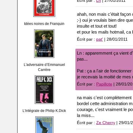
Écrit par :
Ln
| 27/01/2011
ahah, non mais c’était façon 
;-) oui je voulais bien dire 
Idées noires de Franquin
insulte et tout et tout!
et pour les mails hotmail, ca 
Écrit par :
pat'
| 28/01/2011
Ln : apparemment ça vient d'H
pas...
L'adversaire d’Emmanuel
Carrère
Pat : ça a l'air de fonctionner
je recevais la moitié de me
Écrit par :
Papillote
| 28/01/20
na mais c'est complètement ha
bordel cette administration m
courage, c'est vraiment le po
L'intégrale de Philip K.Dick
la miss...
Écrit par :
Ze Cherry
| 29/01/