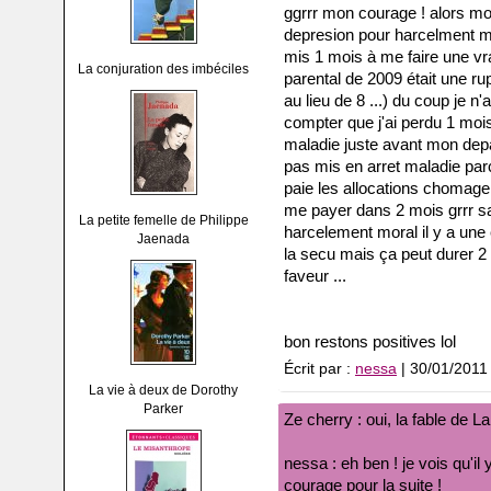
ggrrr mon courage ! alors moi
depresion pour harcelment m
mis 1 mois à me faire une vr
La conjuration des imbéciles
parental de 2009 était une r
au lieu de 8 ...) du coup je 
compter que j'ai perdu 1 mois
maladie juste avant mon depart
pas mis en arret maladie pa
paie les allocations chomage
me payer dans 2 mois grrr sa
La petite femelle de Philippe
harcelement moral il y a une 
Jaenada
la secu mais ça peut durer 
faveur ...
bon restons positives lol
Écrit par :
nessa
| 30/01/2011
La vie à deux de Dorothy
Parker
Ze cherry : oui, la fable de L
nessa : eh ben ! je vois qu'il 
courage pour la suite !