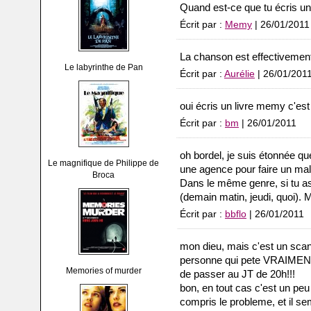
Quand est-ce que tu écris un 
Écrit par :
Memy
| 26/01/2011
La chanson est effectivement
Le labyrinthe de Pan
Écrit par :
Aurélie
| 26/01/201
oui écris un livre memy c'est
Écrit par :
bm
| 26/01/2011
oh bordel, je suis étonnée q
Le magnifique de Philippe de
une agence pour faire un ma
Broca
Dans le même genre, si tu a
(demain matin, jeudi, quoi). 
Écrit par :
bbflo
| 26/01/2011
mon dieu, mais c'est un scanda
personne qui pete VRAIMENT
Memories of murder
de passer au JT de 20h!!!
bon, en tout cas c'est un peu 
compris le probleme, et il sem