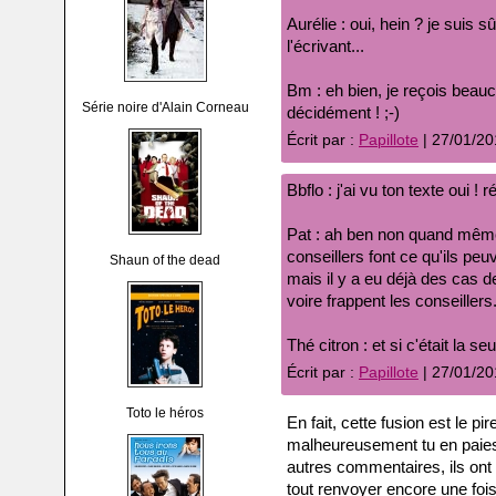
Aurélie : oui, hein ? je suis
l'écrivant...
Bm : eh bien, je reçois bea
Série noire d'Alain Corneau
décidément ! ;-)
Écrit par :
Papillote
| 27/01/20
Bbflo : j'ai vu ton texte oui ! r
Pat : ah ben non quand même,
conseillers font ce qu'ils peu
Shaun of the dead
mais il y a eu déjà des cas d
voire frappent les conseillers
Thé citron : et si c'était la 
Écrit par :
Papillote
| 27/01/20
Toto le héros
En fait, cette fusion est le pi
malheureusement tu en paies
autres commentaires, ils ont 
tout renvoyer encore une fois