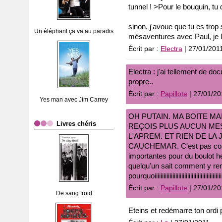
tunnel ! >Pour le bouquin, tu do
sinon, j'avoue que tu es trop 
Un éléphant ça va au paradis
mésaventures avec Paul, je l
Écrit par :
Electra
| 27/01/201
Electra : j'ai tellement de d
propre..
Écrit par :
Papillote
| 27/01/20
Yes man avec Jim Carrey
OH PUTAIN. MA BOITE MA
Livres chéris
REÇOIS PLUS AUCUN ME
L'APREM. ET RIEN DE LA
CAUCHEMAR. C'est pas comm
importantes pour du boulot he
quelqu'un sait comment y rem
pourquoiiiiiiiiiiiiiiiiiiiiiiiiiiiiiiiiiiiiiiiiiiiii
Écrit par :
Papillote
| 27/01/20
De sang froid
Eteins et redémarre ton ordi 