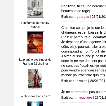
Papillotte, tu es une héroïne 
beaucoup de rage)
Écrit par :
georges
| 26/01/20
L'intégrale de Stanley
Kubrick
C'est fou ce que je lis sur l
chômeurs est en baisse ils di
C'est le parcours du combatta
Je dépends d'une agence loin 
côté, où je pourrais aller à pi
correspond à mon "profil" de 
J'aime aussi quand je postule
La planète des singes de
donc ils ne me donnent pas l
Franklin J.Schaffner
ne sont pas "qualifiés"-je met
pour vendre et encaisser des 
monde pourrait faire quoi ^^)
Écrit par : pivoine | 26/01/201
Je ne te remercie pas pour m
Le choc des titans, 1981
Écrit par :
Irrégulière
| 26/01/