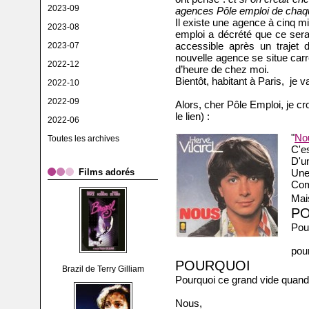
2023-09
agences Pôle emploi de chaq
Il existe une agence à cinq m
2023-08
emploi a décrété que ce sera
accessible après un trajet d
2023-07
nouvelle agence se situe car
2022-12
d’heure de chez moi.
Bientôt, habitant à Paris, je 
2022-10
2022-09
Alors, cher Pôle Emploi, je cr
le lien) :
2022-06
"
No
Toutes les archives
C'es
D'un
Films adorés
Une 
Com
Ma
P
Pour
po
POURQUOI
Brazil de Terry Gilliam
Pourquoi ce grand vide quand
Nous,