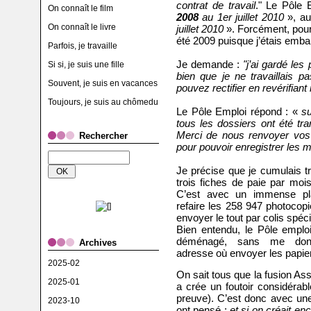
contrat de travail
." Le Pôle 
On connaît le film
2008
au 1er juillet 2010
», au
On connaît le livre
juillet 2010
». Forcément, pour
été 2009 puisque j’étais emb
Parfois, je travaille
Je demande :
"j’ai gardé le
Si si, je suis une fille
bien que je ne travaillais p
Souvent, je suis en vacances
pouvez rectifier en revérifian
Toujours, je suis au chômedu
Le Pôle Emploi répond : «
s
tous les dossiers ont été tr
Merci de nous renvoyer vos c
Rechercher
pour pouvoir enregistrer les m
Je précise que je cumulais t
trois fiches de paie par mois
C’est avec un immense pla
refaire les 258 947 photocop
envoyer le tout par colis spéci
Bien entendu, le Pôle emploi
déménagé, sans me donn
Archives
adresse où envoyer les papie
2025-02
On sait tous que la fusion As
2025-01
a crée un foutoir considérab
preuve). C’est donc avec une
2023-10
ont pensé :
et si on créait en