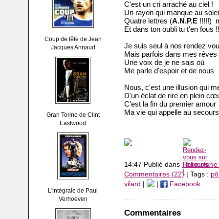
C'est un cri arraché au ciel !
Un rayon qui manque au soleil
Quatre lettres (
A.N.P.E
!!!!!) 
Et dans ton oubli tu t'en fous !
Coup de tête de Jean
Je suis seul à nos rendez vou
Jacques Annaud
Mais parfois dans mes rêves 
Une voix de je ne sais où
Me parle d'espoir et de nous
Nous, c'est une illusion qui m
D'un éclat de rire en plein cœ
C'est la fin du premier amour
Ma vie qui appelle au secours
Gran Torino de Clint
Eastwood
14:47 Publié dans
Toujours, j
Commentaires (22)
| Tags :
pô
vilard
|
|
Facebook
L'intégrale de Paul
Verhoeven
Commentaires