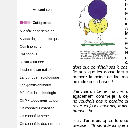
p
u
Me contacter
E
Catégories
i
A
A la télé cette semaine
l
A vous de jouer ! Les quiz
j
Con finement
v
H
J'ai bobo là
q
c
Je suis culturée
alors que ce n’était pas le cas
L'estomac sur pattes
Je sais que les conseillers 
prendre la peine de lire m
La rubrique nécrologique
moindre des choses !
Les gentils animaux
J’envoie un 5ème mail, et ce
Mémé et la technologie
agacement, comme je l’ai dé
Oh ? y a des gens autour !
ne voudrais pas te paraître 
reste toujours courtois, mai
On connaît la chanson
menues !
»
On connaît la série
Plus d’un mois après le début
On connaît le documentaire
précise : "
Il semblerait que