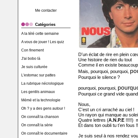
Me contacter
Catégories
A la télé cette semaine
A vous de jouer ! Les quiz
Con finement
D'un éclat de rire en plein cœ
J'ai bobo là
Une histoire de rien du tout
Comme il en existe beaucoup
Je suis culturée
po
Mais, pourquoi,
pourquoi
,
L'estomac sur pattes
Pourquoi le silence ?
La rubrique nécrologique
pourqu
pourquoi,
pourquoi
,
Les gentils animaux
Pourquoi ce grand vide quand
Mémé et la technologie
Nous,
Oh ? y a des gens autour !
C'est un cri arraché au ciel !
Un rayon qui manque au soleil
On connaît la chanson
Quatre lettres (
A.N.P.E
!!!!!) 
Et dans ton oubli tu t'en fous !
On connaît la série
On connaît le documentaire
Je suis seul à nos rendez vou