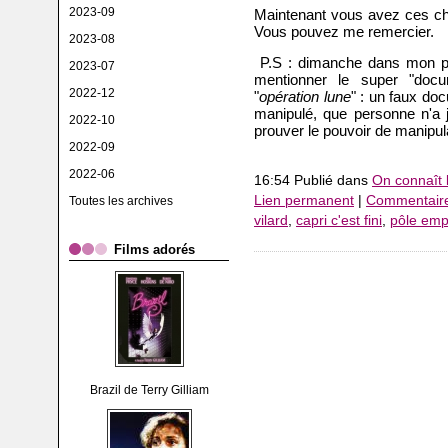
2023-09
Maintenant vous avez ces cha
Vous pouvez me remercier.
2023-08
P.S : dimanche dans mon pro
2023-07
mentionner le super "docum
2022-12
"
opération lune
" : un faux doc
manipulé, que personne n'a 
2022-10
prouver le pouvoir de manipula
2022-09
2022-06
16:54 Publié dans
On connaît 
Lien permanent
|
Commentaire
Toutes les archives
vilard
,
capri c'est fini
,
pôle emp
Films adorés
Brazil de Terry Gilliam