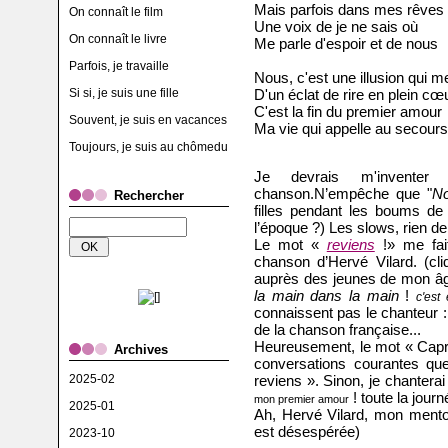
Mais parfois dans mes rêves 
On connaît le film
Une voix de je ne sais où
On connaît le livre
Me parle d'espoir et de nous
Parfois, je travaille
Nous, c'est une illusion qui m
Si si, je suis une fille
D'un éclat de rire en plein cœ
C'est la fin du premier amour
Souvent, je suis en vacances
Ma vie qui appelle au secours
Toujours, je suis au chômedu
Je devrais m'inventer
chanson.N’empêche que "
N
Rechercher
filles pendant les boums de 
l’époque ?) Les slows, rien de
Le mot «
reviens
!» me fait
chanson d’Hervé Vilard. (cli
auprès des jeunes de mon â
la main dans la main
!
c'est
connaissent pas le chanteur
de la chanson française...
Heureusement, le mot « Capri
Archives
conversations courantes qu
2025-02
reviens ». Sinon, je chantera
! toute la journ
mon premier amour
2025-01
Ah, Hervé Vilard, mon mentor
est désespérée)
2023-10