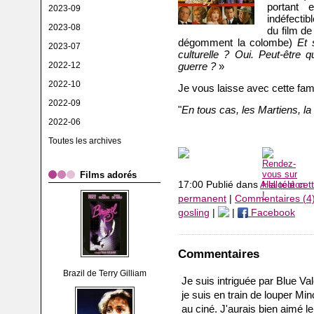
portant 
2023-09
indéfectib
2023-08
du film de
dégomment la colombe)
Et 
2023-07
culturelle ? Oui. Peut-être
2022-12
guerre ?
»
2022-10
Je vous laisse avec cette fam
2022-09
"
En tous cas, les Martiens, la t
2022-06
Toutes les archives
Films adorés
17:00 Publié dans
A la télé ce
permanent
|
Commentaires (4
gosling
|
|
Facebook
Commentaires
Brazil de Terry Gilliam
Je suis intriguée par Blue Val
je suis en train de louper Min
au ciné. J'aurais bien aimé le 