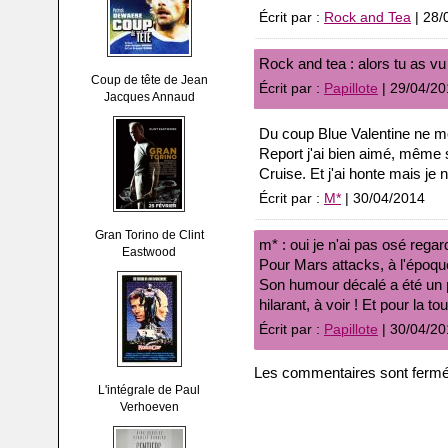
Écrit par :
Rock and Tea
| 28/
Rock and tea : alors tu as v
Coup de tête de Jean
Écrit par :
Papillote
| 29/04/20
Jacques Annaud
Du coup Blue Valentine ne me 
Report j'ai bien aimé, même 
Cruise. Et j'ai honte mais je 
Écrit par :
M*
| 30/04/2014
Gran Torino de Clint
m* : oui je n'ai pas osé regar
Eastwood
Pour Mars attacks, à l'époque 
Son humour décalé a été un p
hilarant, à voir ! Et pour la 
Écrit par :
Papillote
| 30/04/20
Les commentaires sont fermé
L'intégrale de Paul
Verhoeven