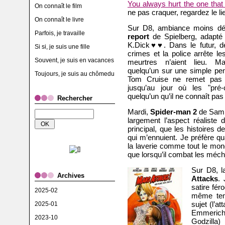
You always hurt the one that
On connaît le film
ne pas craquer, regardez le li
On connaît le livre
Sur D8, ambiance moins dé
Parfois, je travaille
report
de Spielberg, adapté
K.Dick♥♥. Dans le futur, d
Si si, je suis une fille
crimes et la police arrête le
Souvent, je suis en vacances
meurtres n’aient lieu. M
quelqu’un sur une simple pen
Toujours, je suis au chômedu
Tom Cruise ne remet pas
jusqu’au jour où les "pré-
quelqu’un qu’il ne connaît p
Rechercher
Mardi,
Spider-man 2
de Sam 
largement l’aspect réaliste 
principal, que les histoires d
qui m’ennuient. Je préfère q
la laverie comme tout le mon
que lorsqu’il combat les mé
Sur D8, l
Archives
Attacks
.
satire fér
2025-02
même tem
sujet (l’a
2025-01
Emmerich
2023-10
Godzilla