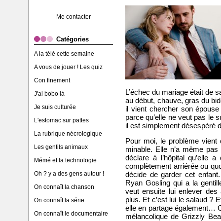
Me contacter
Catégories
A la télé cette semaine
A vous de jouer ! Les quiz
Con finement
L’échec du mariage était de sa
J'ai bobo là
au début, chauve, gras du bid
Je suis culturée
il vient chercher son épouse 
parce qu’elle ne veut pas le
L'estomac sur pattes
il est simplement désespéré d
La rubrique nécrologique
Pour moi, le problème vient 
Les gentils animaux
minable. Elle n’a même pas é
déclare à l’hôpital qu’elle a
Mémé et la technologie
complètement arriérée ou quoi 
Oh ? y a des gens autour !
décide de garder cet enfant.
Ryan Gosling qui a la gentill
On connaît la chanson
veut ensuite lui enlever des
plus. Et c’est lui le salaud ?
On connaît la série
elle en partage également… C
On connaît le documentaire
mélancolique de Grizzly Bea