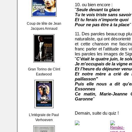
10. ou bien encore :
"
Seule devant ta glace
Tu te vois triste sans savoi
Et tu ferais n'importe quoi
Coup de tête de Jean
Pour ne pas être à ta place
"
Jacques Annaud
11. Des paroles beaucoup plu
naturaliste, qui ont désorient
et cette chanson me fascinai
franc parler et l'attitude des
les paroles les images de Si
"
C'était le quatre juin, le so
Je m'occupais de la vigne et
Et l'heure du déjeuner venu
Gran Torino de Clint
Et notre mère a crié de 
Eastwood
paillasson"
Puis elle nous a dit qu'e
Essonnes
Ce matin, Marie-Jeanne 
Garonne
"
Demain, suite du quiz !
L'intégrale de Paul
Verhoeven