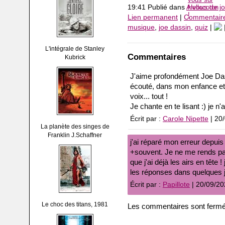
19:41 Publié dans
A vous de jo
Lien permanent
|
Commentaire
musique
,
joe dassin
,
quiz
|
L'intégrale de Stanley
Commentaires
Kubrick
J'aime profondément Joe Dassi
écouté, dans mon enfance et d
voix... tout !
Je chante en te lisant :) je n'a
Écrit par :
Carole Nipette
| 20
La planète des singes de
Franklin J.Schaffner
j'ai réparé mon erreur depuis 
+souvent. Je ne me rends pas 
que j'ai déjà les airs en têt
les réponses dans quelques 
Écrit par :
Papillote
| 20/09/20
Le choc des titans, 1981
Les commentaires sont fermé