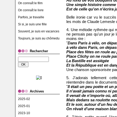
Au fond de vos bouquins d
On connaît le film
Une simple histoire comme 
Est de celle qu'on n'écrira 
On connaît le livre
Belle ironie car vu le succè
Parfois, je travaille
les mots de Claude Lemesle 
Si si, je suis une fille
4. Une mélodie rythmée qui me
Souvent, je suis en vacances
ne pensais pas qu'un jour je l
moins rire :
Toujours, je suis au chômedu
"
Dans Paris à vélo, on dépa
à vélo dans Paris, on dépass
Rechercher
Place des fêtes on roule au
Place Clichy on ne roule pa
La Bastille est assiégée
Et la République est en dan
Une chanson sponsorisée par
5. J'adorais tellement cet
réentendre dans le documenta
"
Il était un peu poète et un
Il n'avait jamais connu ni pa
Archives
Il venait de n'importe où, al
2025-02
Mais dedans sa roulotte nou
Et le soir, autour d'un feu 
2025-01
On rêvait d'une maison bla
2023-10
6. J'étais petite quand j'éc