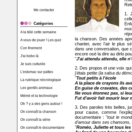
Retr
Me contacter
1. 
cell
Catégories
Enf
moi
A la télé cette semaine
réjo
la chanson. Des années après
A vous de jouer ! Les quiz
chanter, avec l'air le plus s
Con finement
dans une conversation, que ce
encore osé la dire au dirlo po
J'ai bobo là
"
J'ai attendu attendu, elle n'
Je suis culturée
2. Des propos et une voix qui
L'estomac sur pattes
j'étais petite (
la salsa du dém
"
Tout petits à l'école
La rubrique nécrologique
A la place de crayons ils av
En guise de cravates, des co
Les gentils animaux
Ne vous étonnez pas, si leu
Mémé et la technologie
Fut d'avoir fait mourir leu
Oh ? y a des gens autour !
3. Des paroles très belles, ju
On connaît la chanson
pour cause, comme l'expliq
documentaire : "
tout le mond
On connaît la série
d'amour dans ses chansons, en
"
Roméo, Juliette et tous les
On connaît le documentaire