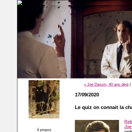
« Joe Dassin, 40 ans déjà
|
17/09/2020
Le quiz on connait la c
Rel
Jo
À propos
red