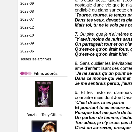
2023-09
nostalgie d'une vie que je n
endiablé du piano sur cette c
2023-08
"
Tourne, tourne, le temps p
2023-07
Dans tes yeux, devant ta gl
Mais toi, tu ne le vois pas p
2022-12
7. Ou pire, que je n'ai même 
2022-10
"
Y avait moins de nuits sans
2022-09
On partageait tout et on n'av
Qu'est-ce qu'on était fous, 
2022-06
Qu'est-ce qu'on était bien
"
Toutes les archives
8. Sans oublier les inévitabl
âme d'enfant lisant des contes
"
Je ne serais qu'un point de
Films adorés
Dans ce monde qui vient et 
Je me sentirais perdu, j'aur
9. Et les histoires d'amou
connaître mais dont Joe Dass
"
C'est drôle, tu es partie
Et pourtant tu es encore ici
Puisque tout me parle de to
Brazil de Terry Gilliam
Un parfum de femme, l'écho
Ton adieu, je n'y crois pas 
C'est un au-revoir, presqu